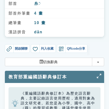
索引選單
部首
糸
ㄇㄧˋ
知識索引
部首外筆畫
4
畫
單字索引
總筆畫
10
畫
生命大百科索引
漢語拼音
dǎn
遊戲專區
開啟關聯
列入收藏
QRcode分享
教學應用
切換
切換辭典
貓頭鷹博士
教育部重編國語辭典修訂本
《重編國語辭典修訂本》為歷史語言辭
典，主要記錄語言使用歷程，適用對象為
語文研究者。若您是為小學、國中、高中
（職）的學習或教學，建議您優先使用