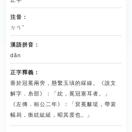
正字
注音：
ㄉㄢˇ
漢語拼音：
dǎn
正字釋義：
垂於冠冕兩旁，懸繫玉瑱的綵線。《說文
解字．糸部》：「紞，冕冠塞耳者。」
《左傳．桓公二年》：「袞冕黻珽，帶裳
幅舄，衡紞紘綎，昭其度也。」