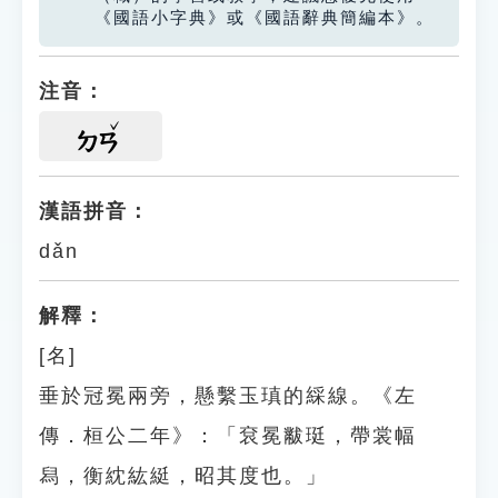
《國語小字典》或《國語辭典簡編本》。
注音：
ㄉㄢ
漢語拼音：
dǎn
解釋：
[名]
垂於冠冕兩旁，懸繫玉瑱的綵線。《左
傳．桓公二年》：「袞冕黻珽，帶裳幅
舄，衡紞紘綎，昭其度也。」