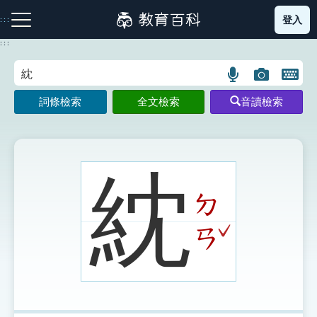
跳
登入
:::
到
主
:::
要
內
語
圖
開
容
注音索引圖示
筆畫索引圖示
部首索引表圖示
言
片
啟
詞條檢索
全文檢索
音讀檢索
搜
搜
鍵
尋
尋
盤
圖
圖
圖
示
示
示
紞
ㄉ
網站導覽
ˇ
ㄢ
生字詞彙表
成語故事