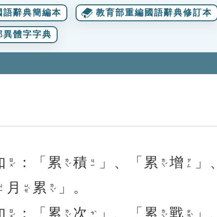
國語辭典簡編本
教育部重編國語辭典修訂本
部異體字字典
如
：「
累
積
」、「
累
增
」
ㄖㄨˊ
ㄌㄟˇ
ㄌㄟˇ
ㄐㄧ
ㄗㄥ
月
累
」。
ㄩㄝˋ
ㄌㄟˇ
ㄐㄧ
如
：「
累
次
」、「
累
戰
」
ㄖㄨˊ
ㄌㄟˇ
ㄌㄟˇ
ㄓㄢˋ
ㄘˋ