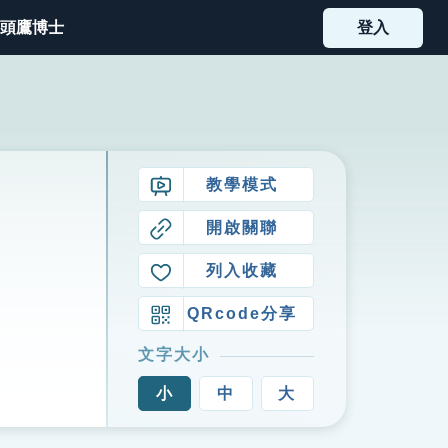
頭鷹博士
登入
教學模式
開啟關聯
列入收藏
QRcode分享
文字大小
小
中
大