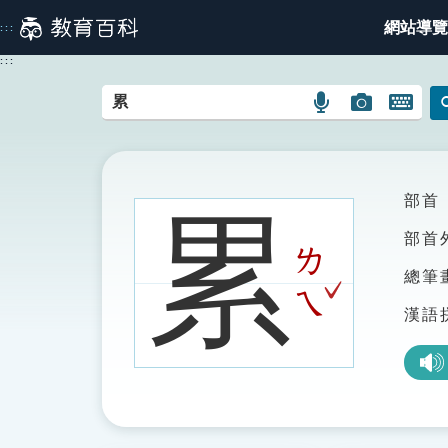
跳
網站導覽
:::
到
主
:::
要
內
語
圖
開
容
言
片
啟
搜
搜
鍵
尋
尋
盤
圖
圖
圖
部首
累
示
示
示
部首
ㄌ
總筆
ˇ
ㄟ
漢語