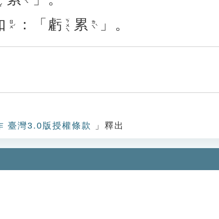
如
：「
虧
累
」。
ㄎㄨㄟ
ㄖㄨˊ
ㄌㄟˋ
作 臺灣3.0版授權條款
」釋出