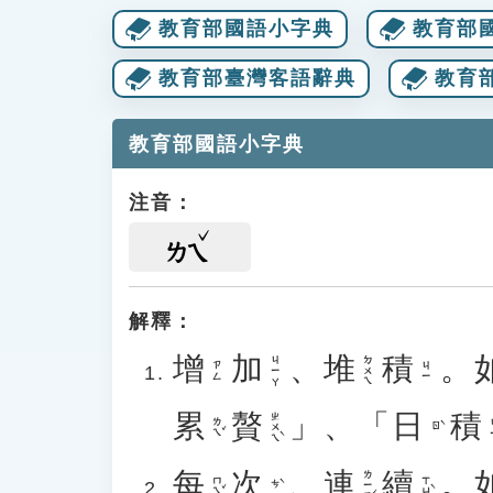
教育部國語小字典
教育部
教育部臺灣客語辭典
教育
教育部國語小字典
注音：
ㄌㄟ
解釋：
增
加
、
堆
積
。
ㄐㄧㄚ
ㄉㄨㄟ
ㄗㄥ
ㄐㄧ
累
贅
」、「
日
積
ㄓㄨㄟˋ
ㄌㄟˇ
ㄖˋ
每
次
、
連
續
。
ㄌㄧㄢˊ
ㄇㄟˇ
ㄒㄩˋ
ㄘˋ