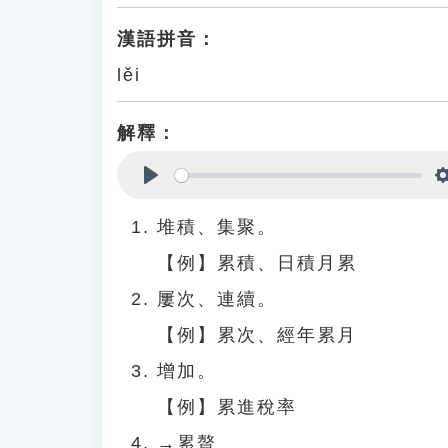
漢語拼音：
lěi
解釋：
Play
堆積、集聚。
【例】累積、日積月累
屢次、連續。
【例】累次、經年累月
增加。
【例】累進稅率
→累贅