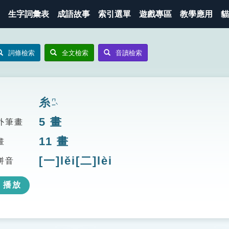
生字詞彙表
成語故事
索引選單
遊戲專區
教學應用
貓
詞條檢索
全文檢索
音讀檢索
糸
ㄇㄧˋ
5
畫
外筆畫
11
畫
畫
[一]lěi[二]lèi
拼音
播放