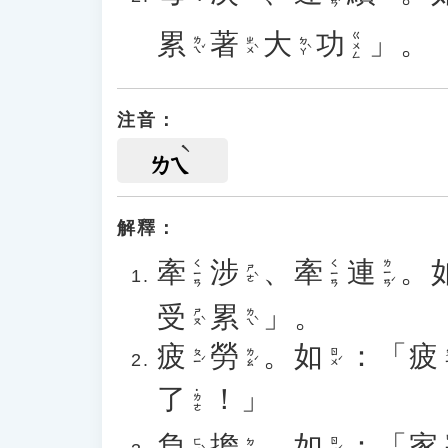
累
著
大
功
」。
ㄍㄨㄥ
ㄌㄟˇ
ㄓㄨˋ
ㄉㄚˋ
注音：
ㄌㄟ
解釋：
牽
涉
、
牽
連
。
ㄌㄧㄢˊ
ㄑㄧㄢ
ㄑㄧㄢ
ㄕㄜˋ
受
累
」。
ㄕㄡˋ
ㄌㄟˋ
疲
勞
。
如
：「
疲
ㄆㄧˊ
ㄌㄠˊ
ㄖㄨˊ
ㄆ
了
！」
˙ㄌㄜ
負
擔
。
如
：「
家
ㄐ
ㄈㄨˋ
ㄖㄨˊ
ㄉㄢ