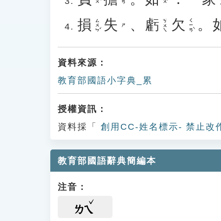
損
失
、
虧
欠
。
ㄙㄨㄣˇ
ㄑㄧㄢˋ
ㄎㄨㄟ
ㄕ
資料來源：
教育部國語小字典_累
授權資訊：
資料採「
創用CC-姓名標示- 禁止改
教育部國語辭典簡編本
注音：
ㄌㄟ