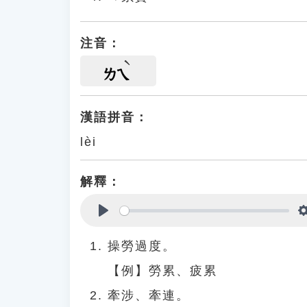
注音：
ㄌㄟ
漢語拼音：
lèi
解釋：
Play
操勞過度。
【例】勞累、疲累
牽涉、牽連。