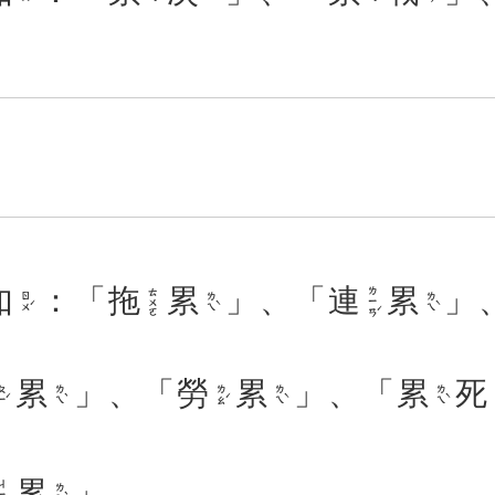
如
：「
拖
累
」、「
連
累
」
ㄌㄧㄢˊ
ㄊㄨㄛ
ㄖㄨˊ
ㄌㄟˋ
ㄌㄟˋ
累
」、「
勞
累
」、「
累
死
ㄧˊ
ㄌㄟˋ
ㄌㄠˊ
ㄌㄟˋ
ㄌㄟˋ
累
」。
ㄧㄚ
ㄌㄟˋ