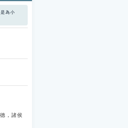
您是為小
累德，諸侯