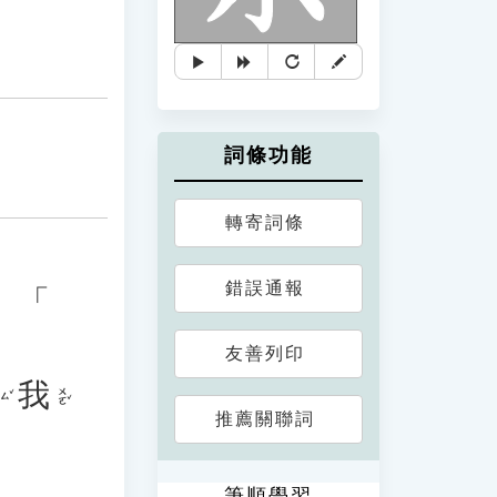
詞條功能
轉寄詞條
錯誤通報
、「
友善列印
我
ㄨㄛˇ
ㄙˇ
推薦關聯詞
筆順學習