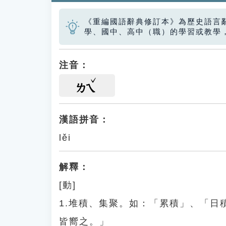
《重編國語辭典修訂本》為歷史語言
學、國中、高中（職）的學習或教學
注音：
ㄌㄟ
漢語拼音：
lěi
解釋：
[動]
1.堆積、集聚。如：「累積」、「
皆嚮之。」