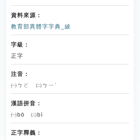
資料來源：
教育部異體字字典_紴
字級：
正字
注音：
㈠ㄅㄛ ㈡ㄅㄧˋ
漢語拼音：
㈠bō ㈡bì
正字釋義：