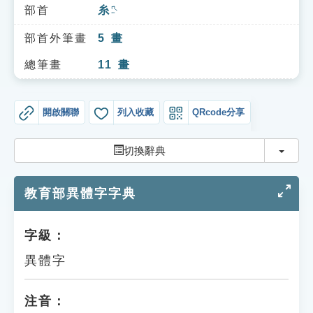
索引選單
部首
糸
ㄇㄧˋ
知識索引
部首外筆畫
5
畫
單字索引
總筆畫
11
畫
生命大百科索引
開啟關聯
列入收藏
QRcode分享
遊戲專區
切換
切換辭典
教學應用
教育部異體字字典
貓頭鷹博士
字級：
異體字
注音：