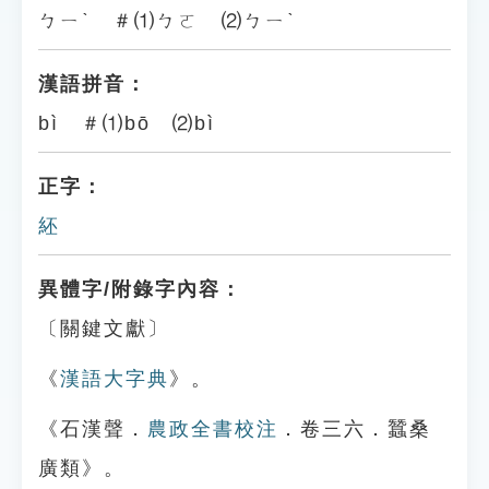
ㄅㄧˋ ＃⑴ㄅㄛ ⑵ㄅㄧˋ
漢語拼音：
bì ＃⑴bō ⑵bì
正字：
䋔
異體字/附錄字內容：
〔關鍵文獻〕
《
漢語大字典
》。
《石漢聲．
農政全書校注
．卷三六．蠶桑
廣類》。