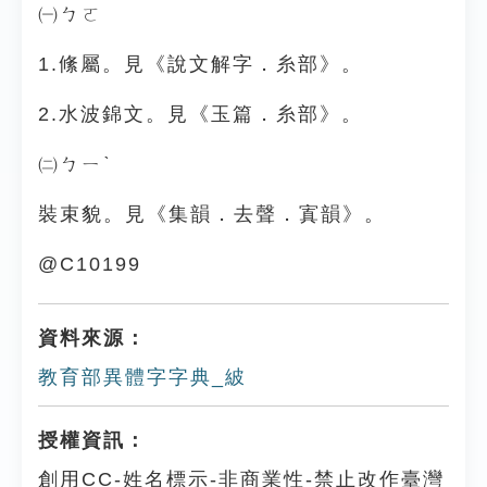
㈠ㄅㄛ
1.絛屬。見《說文解字．糸部》。
2.水波錦文。見《玉篇．糸部》。
㈡ㄅㄧˋ
裝束貌。見《集韻．去聲．寘韻》。
@C10199
資料來源：
教育部異體字字典_紴
授權資訊：
創用CC-姓名標示-非商業性-禁止改作臺灣