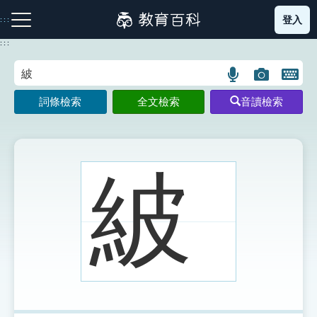
跳
登入
:::
到
主
:::
要
內
語
圖
開
容
注音索引圖示
筆畫索引圖示
部首索引表圖示
言
片
啟
詞條檢索
全文檢索
音讀檢索
搜
搜
鍵
尋
尋
盤
圖
圖
圖
示
示
示
紴
網站導覽
生字詞彙表
成語故事