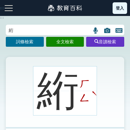
跳
登入
:::
到
主
:::
要
內
語
圖
開
容
注音索引圖示
筆畫索引圖示
部首索引表圖示
言
片
啟
詞條檢索
全文檢索
音讀檢索
搜
搜
鍵
尋
尋
盤
圖
圖
圖
示
示
示
絎
ㄏ
網站導覽
ˋ
ㄥ
生字詞彙表
成語故事