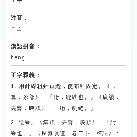
正字
注音：
ㄏㄥˋ
漢語拼音：
hèng
正字釋義：
1. 用針線粗針直縫，使布料固定。《玉
篇．糸部》：「絎，縫紩也。」《廣韻．
去聲．映韻》：「絎，刺縫。」
2. 邊緣。《集韻．去聲．映韻》：「絎，
緣也。」《廣雅疏證．卷二下．釋詁》：