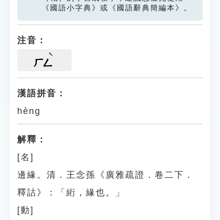
《國語小字典》或《國語辭典簡編本》。
注音：
ㄏㄥ
漢語拼音：
hèng
解釋：
[名]
邊緣。清．王念孫《廣雅疏證．卷二下．
釋詁》：「絎，緣也。」
[動]