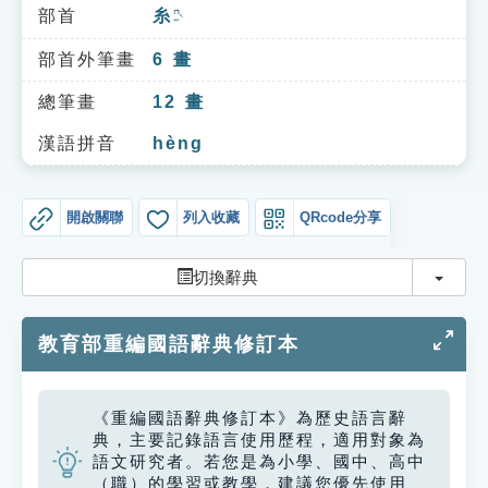
索引選單
部首
糸
ㄇㄧˋ
知識索引
部首外筆畫
6
畫
單字索引
總筆畫
12
畫
生命大百科索引
漢語拼音
hèng
遊戲專區
開啟關聯
列入收藏
QRcode分享
教學應用
切換
切換辭典
貓頭鷹博士
教育部重編國語辭典修訂本
《重編國語辭典修訂本》為歷史語言辭
典，主要記錄語言使用歷程，適用對象為
語文研究者。若您是為小學、國中、高中
（職）的學習或教學，建議您優先使用