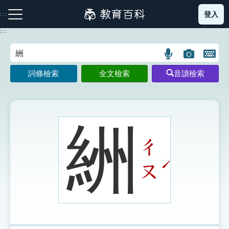
跳
登入
:::
到
主
:::
要
內
語
圖
開
容
注音索引圖示
筆畫索引圖示
部首索引表圖示
言
片
啟
詞條檢索
全文檢索
音讀檢索
搜
搜
鍵
尋
尋
盤
圖
圖
圖
示
示
示
絒
ㄔ
網站導覽
ˊ
ㄡ
生字詞彙表
成語故事