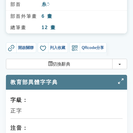
索引選單
部首
糸
ㄇㄧˋ
知識索引
部首外筆畫
6
畫
單字索引
總筆畫
12
畫
生命大百科索引
開啟關聯
列入收藏
QRcode分享
遊戲專區
切換
切換辭典
教學應用
教育部異體字字典
貓頭鷹博士
字級：
正字
注音：