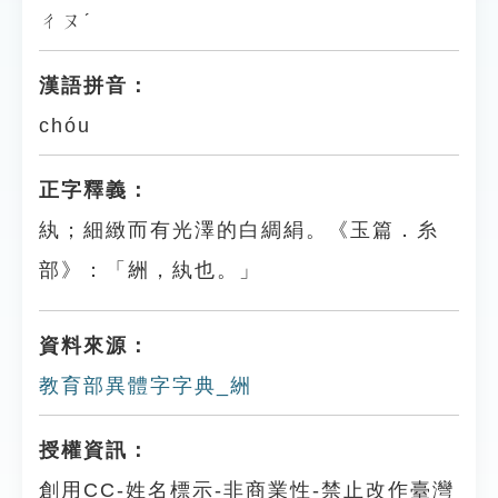
ㄔㄡˊ
漢語拼音：
chóu
正字釋義：
紈；細緻而有光澤的白綢絹。《玉篇．糸
部》：「絒，紈也。」
資料來源：
教育部異體字字典_絒
授權資訊：
創用CC-姓名標示-非商業性-禁止改作臺灣