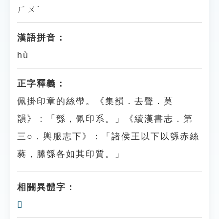
ㄏㄨˋ
漢語拼音：
hù
正字釋義：
佩掛印章的絲帶。《集韻．去聲．莫
韻》：「綔，佩印系。」《續漢書志．第
三○．輿服志下》：「諸侯王以下以綔赤絲
蕤，縢綔各如其印質。」
相關異體字：
𦁝