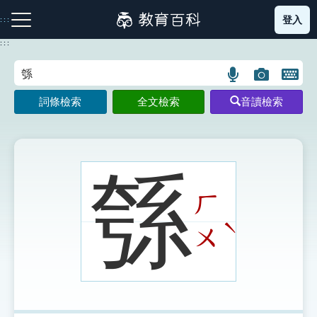
跳
登入
:::
到
主
:::
要
內
語
圖
開
容
注音索引圖示
筆畫索引圖示
部首索引表圖示
言
片
啟
詞條檢索
全文檢索
音讀檢索
搜
搜
鍵
尋
尋
盤
圖
圖
圖
示
示
示
綔
ㄏ
網站導覽
ˋ
ㄨ
生字詞彙表
成語故事