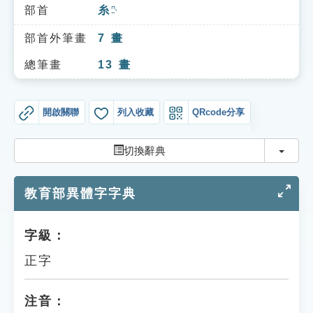
索引選單
部首
糸
ㄇㄧˋ
知識索引
部首外筆畫
7
畫
單字索引
總筆畫
13
畫
生命大百科索引
開啟關聯
列入收藏
QRcode分享
遊戲專區
切換
切換辭典
教學應用
教育部異體字字典
貓頭鷹博士
字級：
正字
注音：