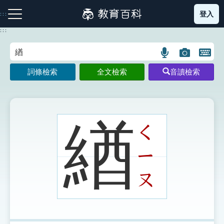
跳
登入
:::
到
主
:::
要
內
語
圖
開
容
注音索引圖示
筆畫索引圖示
部首索引表圖示
言
片
啟
詞條檢索
全文檢索
音讀檢索
搜
搜
鍵
尋
尋
盤
圖
圖
圖
示
示
示
緧
ㄑ
ㄧ
網站導覽
ㄡ
生字詞彙表
成語故事