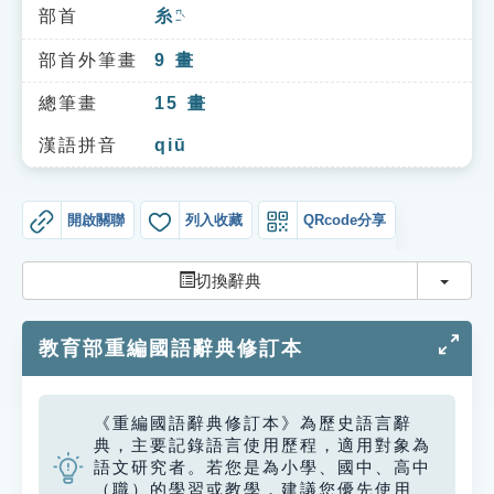
索引選單
部首
糸
ㄇㄧˋ
知識索引
部首外筆畫
9
畫
單字索引
總筆畫
15
畫
生命大百科索引
漢語拼音
qiū
遊戲專區
開啟關聯
列入收藏
QRcode分享
教學應用
切換
切換辭典
貓頭鷹博士
教育部重編國語辭典修訂本
《重編國語辭典修訂本》為歷史語言辭
典，主要記錄語言使用歷程，適用對象為
語文研究者。若您是為小學、國中、高中
（職）的學習或教學，建議您優先使用