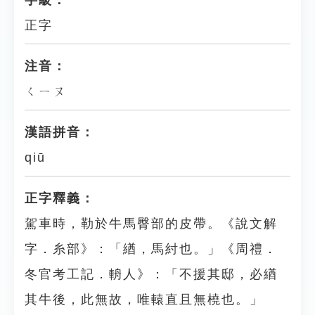
字級：
正字
注音：
ㄑㄧㄡ
漢語拼音：
qiū
正字釋義：
駕車時，勒於牛馬臀部的皮帶。《說文解
字．糸部》：「緧，馬紂也。」《周禮．
冬官考工記．輈人》：「不援其邸，必緧
其牛後，此無故，唯轅直且無橈也。」