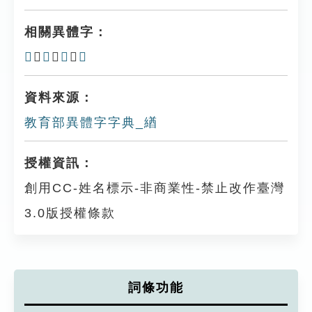
相關異體字：
𦂏
、
䋺
、
𦃈
、
鞧
資料來源：
教育部異體字字典_緧
授權資訊：
創用CC-姓名標示-非商業性-禁止改作臺灣
3.0版授權條款
詞條功能