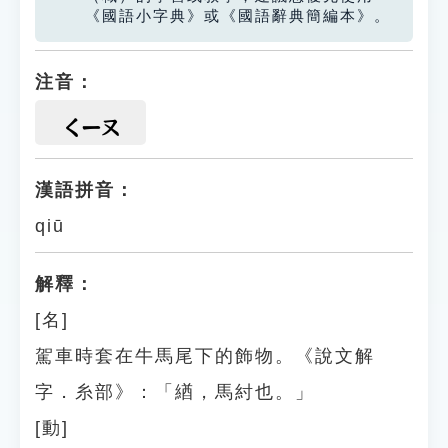
《國語小字典》或《國語辭典簡編本》。
注音：
ㄑㄧㄡ
漢語拼音：
qiū
解釋：
[名]
駕車時套在牛馬尾下的飾物。《說文解
字．糸部》：「緧，馬紂也。」
[動]