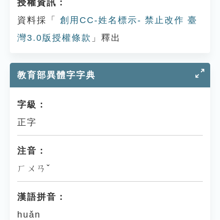
授權資訊：
資料採「
創用CC-姓名標示- 禁止改作 臺
灣3.0版授權條款
」釋出
教育部異體字字典
字級：
正字
注音：
ㄏㄨㄢˇ
漢語拼音：
huǎn