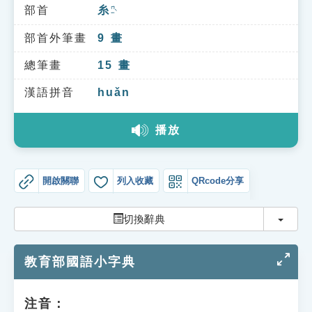
索引選單
部首
糸
ㄇㄧˋ
知識索引
部首外筆畫
9
畫
單字索引
總筆畫
15
畫
生命大百科索引
漢語拼音
huǎn
播放
遊戲專區
教學應用
開啟關聯
列入收藏
QRcode分享
貓頭鷹博士
切換
切換辭典
教育部國語小字典
注音：