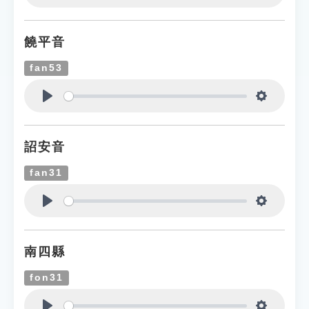
Play
Settings
饒平音
fan53
Play
Settings
詔安音
fan31
Play
Settings
南四縣
fon31