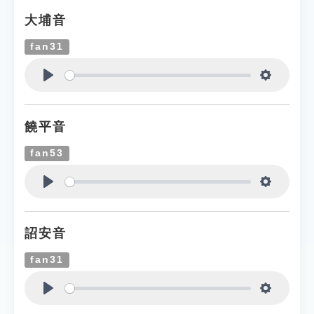
大埔音
fan31
Play
Settings
饒平音
fan53
Play
Settings
詔安音
fan31
Play
Settings