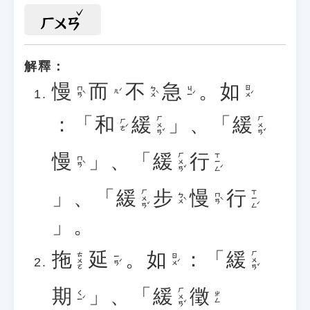
ㄏㄨㄢ
解釋：
慢
而
不
急
。
如
ㄇㄢˋ
ㄅㄨˋ
ㄐㄧˊ
ㄖㄨˊ
ㄦˊ
：「
和
緩
」、「
緩
ㄏㄨㄢˇ
ㄏㄨㄢˇ
ㄏㄜˊ
慢
」、「
緩
行
ㄏㄨㄢˇ
ㄒㄧㄥˊ
ㄇㄢˋ
」、「
緩
步
慢
行
ㄏㄨㄢˇ
ㄒㄧㄥˊ
ㄅㄨˋ
ㄇㄢˋ
」。
拖
延
。
如
：「
緩
ㄏㄨㄢˇ
ㄊㄨㄛ
ㄧㄢˊ
ㄖㄨˊ
期
」、「
緩
徵
ㄏㄨㄢˇ
ㄑㄧˊ
ㄓㄥ