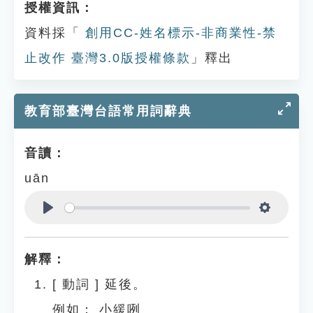
授權資訊：
資料採「
創用CC-姓名標示-非商業性-禁
止改作 臺灣3.0版授權條款
」釋出
教育部臺灣台語常用詞辭典
音讀：
uān
Play
Settings
解釋：
[
動詞
]
延後。
例如：
小緩咧