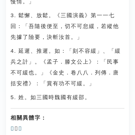
慢情。」
3. 鬆懈、放鬆。《三國演義》第一一七
回：「吾隨後便至，切不可怠緩，若縱他
先據了險要，決斬汝首。」
4. 延遲、推遲。如：「刻不容緩」、「緩
兵之計」。《孟子．滕文公上》：「民事
不可緩也。」《金史．卷八八．列傳．唐
括安禮》：「賞有功不可緩。」
5. 姓。如三國時魏國有緩邵。
相關異體字：
𦇻
、
𦅻