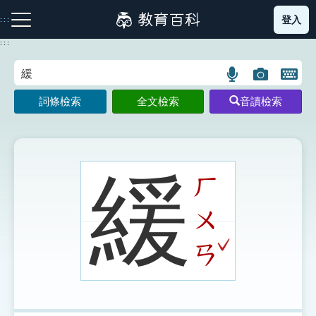
跳
登入
:::
到
主
:::
要
內
語
圖
開
容
注音索引圖示
筆畫索引圖示
部首索引表圖示
言
片
啟
詞條檢索
全文檢索
音讀檢索
搜
搜
鍵
尋
尋
盤
圖
圖
圖
示
示
示
緩
ㄏ
ㄨ
網站導覽
ˇ
ㄢ
生字詞彙表
成語故事