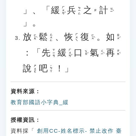
」、「
緩
兵
之
計
ㄏㄨㄢˇ
ㄅㄧㄥ
ㄐㄧˋ
ㄓ
」。
放
鬆
、
恢
復
。
如
ㄙㄨㄥ
ㄏㄨㄟ
ㄈㄤˋ
ㄈㄨˋ
ㄖㄨˊ
：「
先
緩
口
氣
再
ㄏㄨㄢˇ
ㄒㄧㄢ
ㄎㄡˇ
ㄑㄧˋ
ㄗㄞˋ
說
吧
！」
ㄕㄨㄛ
˙ㄅㄚ
資料來源：
教育部國語小字典_緩
授權資訊：
資料採「
創用CC-姓名標示- 禁止改作 臺