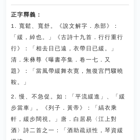
正字釋義：
1. 寬鬆、寬舒。《說文解字．糸部》：
「緩，綽也。」《古詩十九首．行行重行
行》：「相去日已遠，衣帶日已緩。」
清．朱彝尊《曝書亭集．卷一七．又
題》：「當風帶緩舞衣寛，無復宫門驟曉
鞍。」
2. 慢、不急促。如：「平流緩進」、「緩
步當車」。《列子．黃帝》：「縞衣乘
軒，緩步闊視。」唐．白居易〈江上對
酒〉詩二首之一：「酒助疏頑性，琴資緩