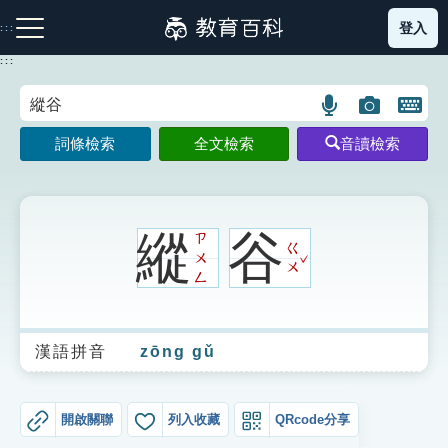
跳
登入
:::
到
主
:::
要
內
語
圖
開
容
注音索引圖示
筆畫索引圖示
部首索引表圖示
言
片
啟
詞條檢索
全文檢索
音讀檢索
搜
搜
鍵
尋
尋
盤
圖
圖
圖
示
示
示
縱
谷
ㄗ
ㄍ
ˇ
ㄨ
ㄨ
ㄥ
網站導覽
漢語拼音
zōng gǔ
生字詞彙表
成語故事
開啟關聯
列入收藏
QRcode分享