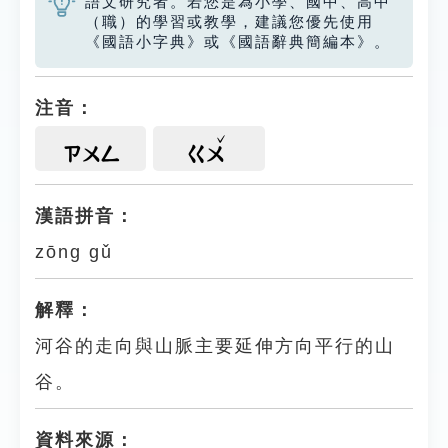
語文研究者。若您是為小學、國中、高中
（職）的學習或教學，建議您優先使用
《國語小字典》或《國語辭典簡編本》。
注音：
ㄗㄨㄥ
ㄍㄨ
漢語拼音：
zōng gǔ
解釋：
河谷的走向與山脈主要延伸方向平行的山
谷。
資料來源：