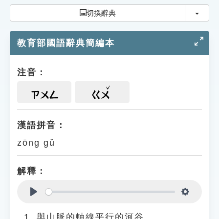
索引選單
切換
切換辭典
知識索引
教育部國語辭典簡編本
單字索引
生命大百科索引
注音：
遊戲專區
ㄗㄨㄥ
ㄍㄨ
教學應用
漢語拼音：
zōng gǔ
貓頭鷹博士
解釋：
Play
Settings
與山脈的軸線平行的河谷。