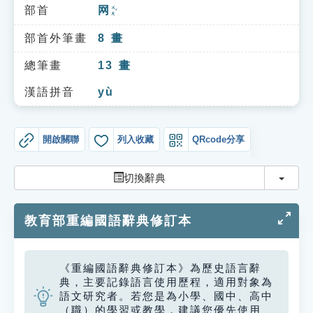
索引選單
部首
网
ㄨㄤˇ
知識索引
部首外筆畫
8
畫
單字索引
總筆畫
13
畫
生命大百科索引
漢語拼音
yù
遊戲專區
開啟關聯
列入收藏
QRcode分享
教學應用
切換
切換辭典
貓頭鷹博士
教育部重編國語辭典修訂本
《重編國語辭典修訂本》為歷史語言辭
典，主要記錄語言使用歷程，適用對象為
語文研究者。若您是為小學、國中、高中
（職）的學習或教學，建議您優先使用