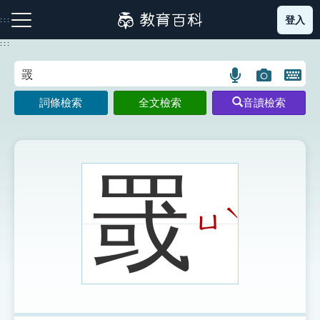
跳
登入
:::
到
主
:::
要
內
語
圖
開
容
注音索引圖示
筆畫索引圖示
部首索引表圖示
言
片
啟
詞條檢索
全文檢索
音讀檢索
搜
搜
鍵
尋
尋
盤
圖
圖
圖
示
示
示
罭
ˋ
ㄩ
網站導覽
生字詞彙表
成語故事