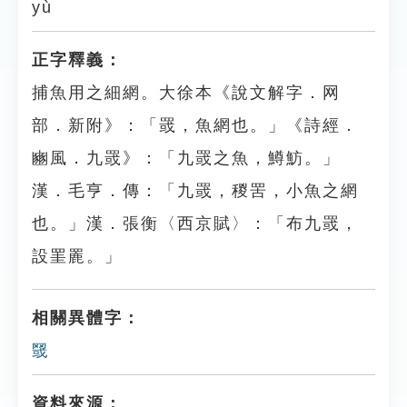
yù
正字釋義：
捕魚用之細網。大徐本《說文解字．网
部．新附》：「罭，魚網也。」《詩經．
豳風．九罭》：「九罭之魚，鱒魴。」
漢．毛亨．傳：「九罭，稯罟，小魚之網
也。」漢．張衡〈西京賦〉：「布九罭，
設罣䍡。」
相關異體字：
䍞
資料來源：