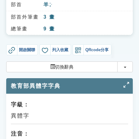
索引選單
部首
羊
ㄧㄤˊ
知識索引
部首外筆畫
3
畫
單字索引
總筆畫
9
畫
生命大百科索引
開啟關聯
列入收藏
QRcode分享
遊戲專區
切換
切換辭典
教學應用
教育部異體字字典
貓頭鷹博士
字級：
異體字
注音：