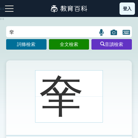
跳
登入
:::
到
主
:::
要
內
語
圖
開
容
注音索引圖示
筆畫索引圖示
部首索引表圖示
言
片
啟
詞條檢索
全文檢索
音讀檢索
搜
搜
鍵
尋
尋
盤
圖
圖
圖
示
示
示
羍
網站導覽
生字詞彙表
成語故事