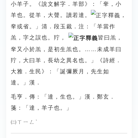
小羊子。《說文解字．羊部》：「羍，小
羊也。從羊，大聲。讀若達。
，
羍或省。」清．段玉裁．注：「羊當作
羔，字之誤也。羜，
皆曰羔，
羍又小於羔，是初生羔也。……未成羊曰
羜，大曰羊，長幼之異名也。」《詩經．
大雅．生民》：「誕彌厥月，先生如
達。」漢．
毛亨．傳：「達，生也。」漢．鄭玄．
箋：「達，羊子也。」
㈡ㄒㄧㄥˋ