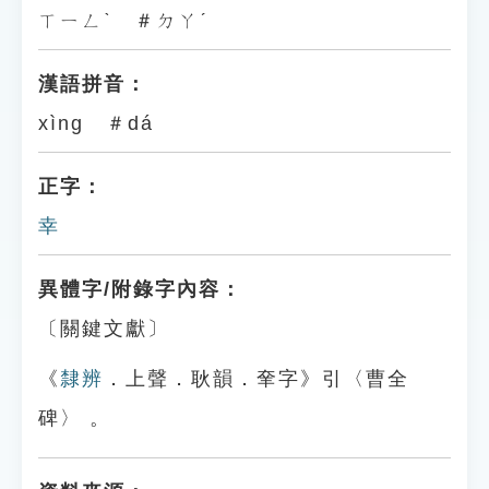
ㄒㄧㄥˋ ＃ㄉㄚˊ
漢語拼音：
xìng ＃dá
正字：
幸
異體字/附錄字內容：
〔關鍵文獻〕
《
隸辨
．上聲．耿韻．羍字》引〈曹全
碑〉 。