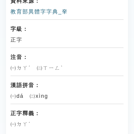
資料來源：
教育部異體字字典_羍
字級：
正字
注音：
㈠ㄉㄚˊ ㈡ㄒㄧㄥˋ
漢語拼音：
㈠dá ㈡xìng
正字釋義：
㈠ㄉㄚˊ