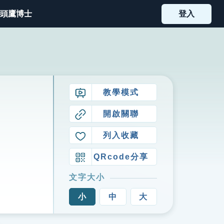
頭鷹博士
登入
教學模式
開啟關聯
列入收藏
QRcode分享
文字大小
小
中
大