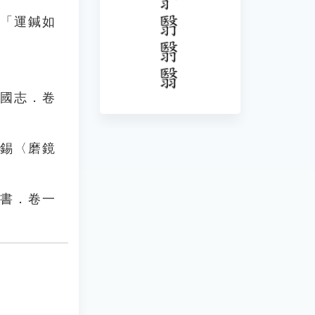
：「運鍼如
三國志．卷
禹錫〈磨鏡
唐書．卷一