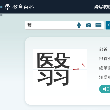
跳
網站導覽
:::
到
主
:::
要
內
語
圖
開
容
言
片
啟
搜
搜
鍵
尋
尋
盤
圖
圖
圖
部首
翳
示
示
示
部首
ˋ
ㄧ
總筆
漢語