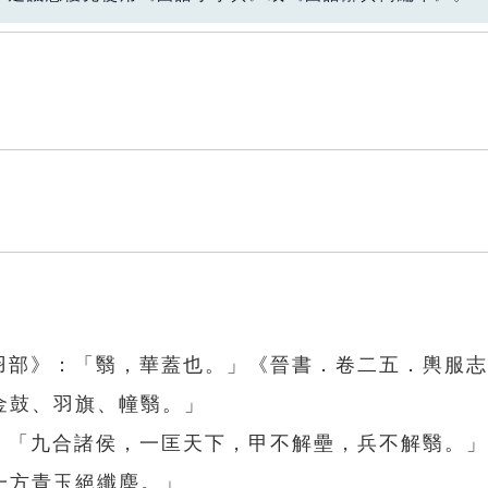
．羽部》：「翳，華蓋也。」《晉書．卷二五．輿服
金鼓、羽旗、幢翳。」
》：「九合諸侯，一匡天下，甲不解壘，兵不解翳。
一方青玉絕纖塵。」