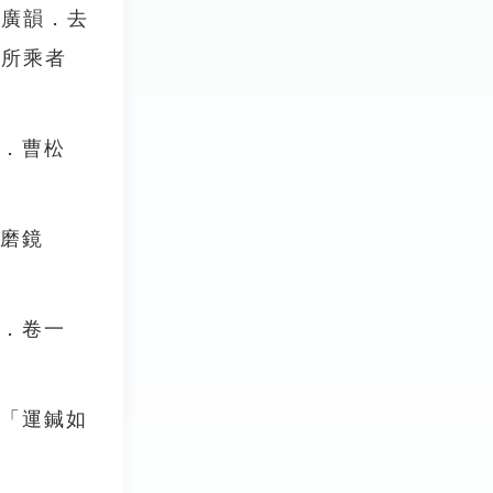
《廣韻．去
戎所乘者
唐．曹松
〈磨鏡
志．卷一
：「運鍼如