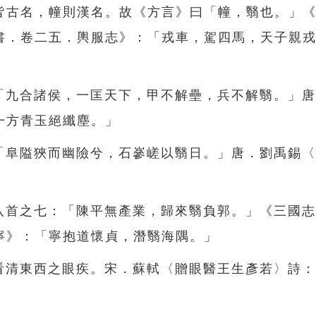
皆古名，幢則漢名。故《方言》曰「幢，翳也。」
書．卷二五．輿服志》：「戎車，駕四馬，天子親
：「九合諸侯，一匡天下，甲不解壘，兵不解翳。」
一方青玉絕纖塵。」
：「阜隘狹而幽險兮，石嵾嵯以翳日。」唐．劉禹錫
」
詩八首之七：「陳平無產業，歸來翳負郭。」《三國
寧》：「寧抱道懷貞，潛翳海隅。」
法看清東西之眼疾。宋．蘇軾〈贈眼醫王生彥若〉詩