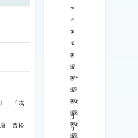
志》：「戎
」唐．曹松