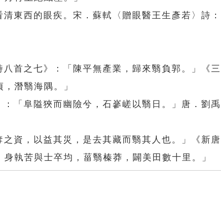
法看清東西的眼疾。宋．蘇軾〈贈眼醫王生彥若〉詩
史詩八首之七》：「陳平無產業，歸來翳負郭。」《
貞，潛翳海隅。」
逝》：「阜隘狹而幽險兮，石嵾嵯以翳日。」唐．劉
」
又奪之資，以益其災，是去其藏而翳其人也。」《新
，身執苦與士卒均，菑翳榛莽，闢美田數十里。」