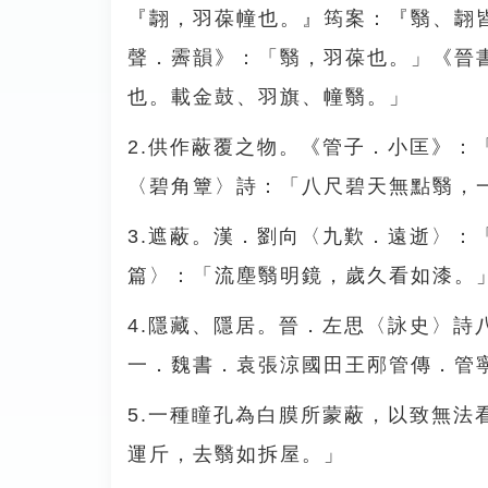
『翿，羽葆幢也。』筠案：『翳、翿
聲．霽韻》：「翳，羽葆也。」《晉
也。載金鼓、羽旗、幢翳。」
2.供作蔽覆之物。《管子．小匡》
〈碧角簟〉詩：「八尺碧天無點翳，
3.遮蔽。漢．劉向〈九歎．遠逝〉
篇〉：「流塵翳明鏡，歲久看如漆。
4.隱藏、隱居。晉．左思〈詠史〉
一．魏書．袁張涼國田王邴管傳．管
5.一種瞳孔為白膜所蒙蔽，以致無
運斤，去翳如拆屋。」