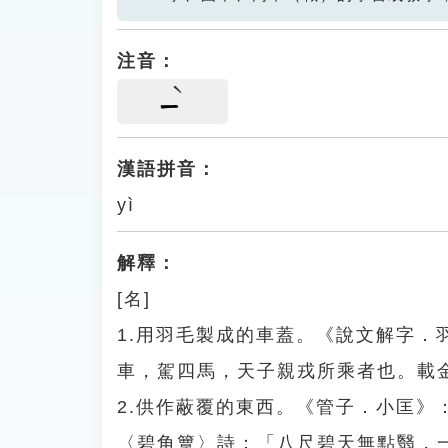
注音：
ㄧ
漢語拼音：
yì
解釋：
[名]
1.用羽毛製成的車蓋。《說文解字
車，駕四馬，天子親戎所乘者也。載
2.供作蔽覆的東西。《管子．小匡
〈碧角簟〉詩：「八尺碧天無點翳，