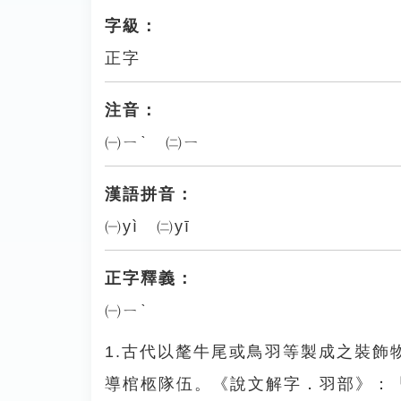
字級：
正字
注音：
㈠ㄧˋ ㈡ㄧ
漢語拼音：
㈠yì ㈡yī
正字釋義：
㈠ㄧˋ
1.古代以氂牛尾或鳥羽等製成之裝
導棺柩隊伍。《說文解字．羽部》：