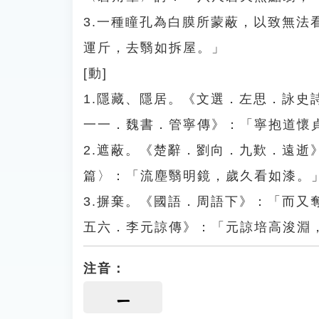
3.一種瞳孔為白膜所蒙蔽，以致無
運斤，去翳如拆屋。」
[動]
1.隱藏、隱居。《文選．左思．詠
一一．魏書．管寧傳》：「寧抱道懷
2.遮蔽。《楚辭．劉向．九歎．遠
篇〉：「流塵翳明鏡，歲久看如漆。
3.摒棄。《國語．周語下》：「而
五六．李元諒傳》：「元諒培高浚淵
注音：
ㄧ