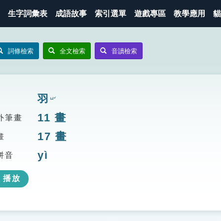
生字詞彙表
成語故事
索引選單
遊戲專區
教學應用
貓
詞條檢索
全文檢索
音讀檢索
羽
ㄩˇ
11
畫
外筆畫
17
畫
畫
yì
拼音
播放