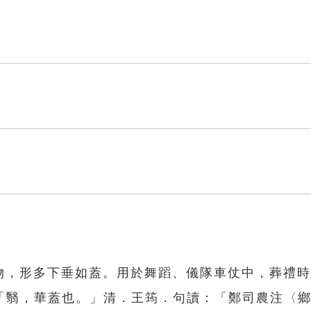
飾物，形多下垂如蓋。用於舞蹈、儀隊車仗中，葬禮
「翳，華蓋也。」清．王筠．句讀：「鄭司農注〈