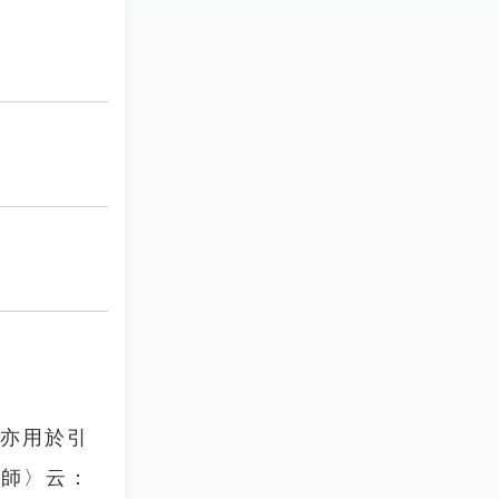
時亦用於引
鄉師〉云：