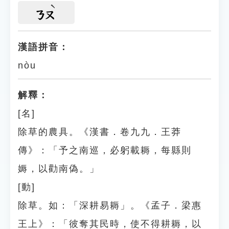
ㄋㄡ
漢語拼音：
nòu
解釋：
[名]
除草的農具。《漢書．卷九九．王莽
傳》：「予之南巡，必躬載耨，每縣則
媷，以勸南偽。」
[動]
除草。如：「深耕易耨」。《孟子．梁惠
王上》：「彼奪其民時，使不得耕耨，以