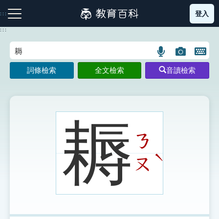
跳
登入
:::
到
主
:::
要
內
語
圖
開
容
注音索引圖示
筆畫索引圖示
部首索引表圖示
言
片
啟
詞條檢索
全文檢索
音讀檢索
搜
搜
鍵
尋
尋
盤
圖
圖
圖
示
示
示
耨
ㄋ
網站導覽
ˋ
ㄡ
生字詞彙表
成語故事