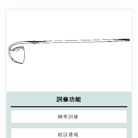
詞條功能
轉寄詞條
錯誤通報