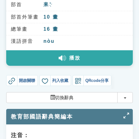
索引選單
部首
耒
ㄌㄟˇ
知識索引
部首外筆畫
10
畫
單字索引
總筆畫
16
畫
生命大百科索引
漢語拼音
nòu
播放
遊戲專區
教學應用
開啟關聯
列入收藏
QRcode分享
貓頭鷹博士
切換
切換辭典
教育部國語辭典簡編本
注音：