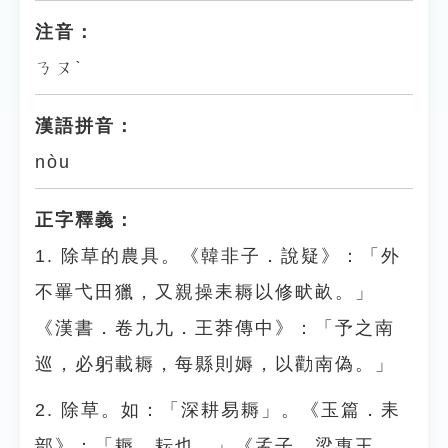
注音：
ㄋㄡˋ
漢語拼音：
nòu
正字釋義：
1. 除草的農具。《韓非子．說疑》：「外
不罼弋田獵，又親操耒耨以修畎畝。」
《漢書．卷九九．王莽傳中》：「予之南
巡，必躬載耨，每縣則媷，以勸南偽。」
2. 除草。如：「深耕易耨」。《玉篇．耒
部》：「耨，耘也。」《孟子．梁惠王