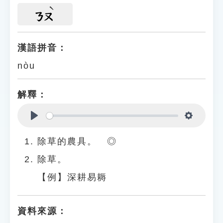
ㄋㄡ
漢語拼音：
nòu
解釋：
Play
Settings
除草的農具。 ◎
除草。
【例】深耕易耨
資料來源：