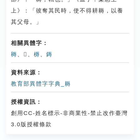
上》：「彼奪其民時，使不得耕耨，以養
其父母。」
相關異體字：
䅶
、
𦔘
、
槈
、
鎒
資料來源：
教育部異體字字典_耨
授權資訊：
創用CC-姓名標示-非商業性-禁止改作臺灣
3.0版授權條款