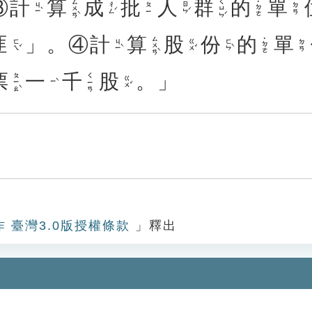
③
計
算
成
批
人
群
的
單
ㄙㄨㄢˋ
ㄑㄩㄣˊ
˙ㄉㄜ
ㄐㄧˋ
ㄔㄥˊ
ㄖㄣˊ
ㄆㄧ
ㄉㄢ
匪
」。④
計
算
股
份
的
單
ㄙㄨㄢˋ
˙ㄉㄜ
ㄈㄟˇ
ㄐㄧˋ
ㄍㄨˇ
ㄈㄣˋ
ㄉㄢ
票
一
千
股
。」
ㄆㄧㄠˋ
ㄑㄧㄢ
ㄍㄨˇ
ㄧˋ
作 臺灣3.0版授權條款
」釋出