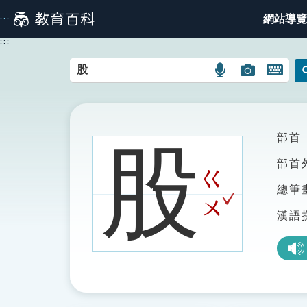
跳
網站導覽
:::
到
主
:::
要
內
語
圖
開
容
言
片
啟
搜
搜
鍵
尋
尋
盤
圖
圖
圖
部首
股
示
示
示
部首
ㄍ
總筆
ˇ
ㄨ
漢語