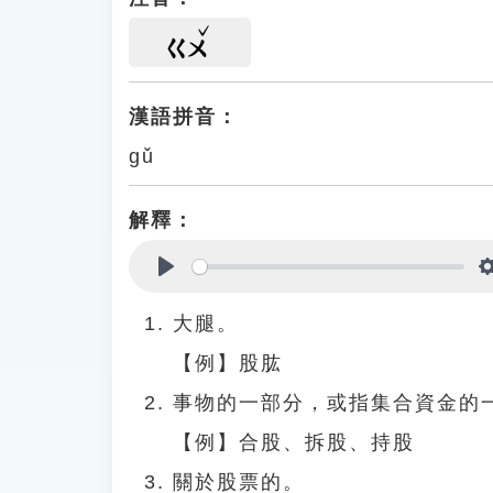
ㄍㄨ
漢語拼音：
gǔ
解釋：
Play
大腿。
【例】股肱
事物的一部分，或指集合資金的
【例】合股、拆股、持股
關於股票的。