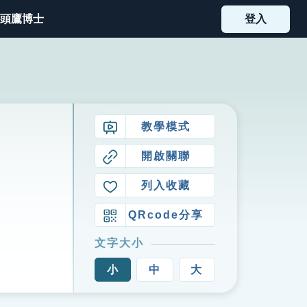
頭鷹博士
登入
教學模式
開啟關聯
列入收藏
QRcode分享
文字大小
小
中
大