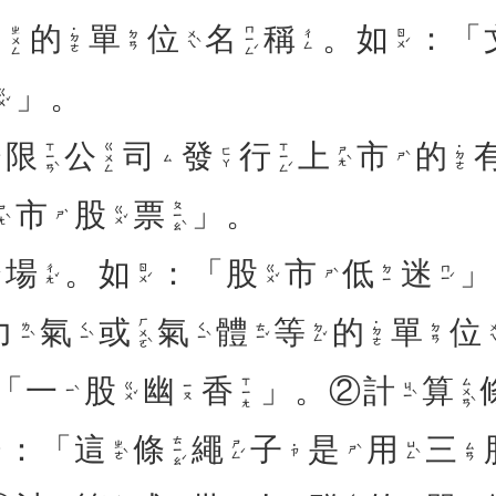
中
的
單
位
名
稱
。
如
：「
ㄇㄧㄥˊ
ㄓㄨㄥ
˙ㄉㄜ
ㄨㄟˋ
ㄖㄨˊ
ㄉㄢ
ㄔㄥ
」。
ㄨˇ
限
公
司
發
行
上
市
的
ㄒㄧㄢˋ
ㄒㄧㄥˊ
ㄍㄨㄥ
˙ㄉㄜ
ㄕㄤˋ
ㄈㄚ
ㄕˋ
ㄙ
市
股
票
」。
ㄆㄧㄠˋ
ㄤˋ
ㄍㄨˇ
ㄕˋ
場
。
如
：「
股
市
低
迷
」
ㄔㄤˇ
ㄖㄨˊ
ㄍㄨˇ
ㄇㄧˊ
ㄉㄧ
ㄕˋ
力
氣
或
氣
體
等
的
單
位
ㄏㄨㄛˋ
˙ㄉㄜ
ㄌㄧˋ
ㄑㄧˋ
ㄑㄧˋ
ㄊㄧˇ
ㄉㄥˇ
ㄨㄟ
ㄉㄢ
「
一
股
幽
香
」。②
計
算
ㄙㄨㄢˋ
ㄒㄧㄤ
ㄍㄨˇ
ㄐㄧˋ
ㄧㄡ
ㄧˋ
：「
這
條
繩
子
是
用
三
ㄊㄧㄠˊ
ㄓㄜˋ
ㄕㄥˊ
ㄩㄥˋ
ㄙㄢ
˙ㄗ
ㄕˋ