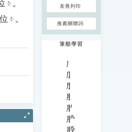
位
。
ㄨㄟˋ
友善列印
位
。
ㄨㄟˋ
推薦關聯詞
筆順學習