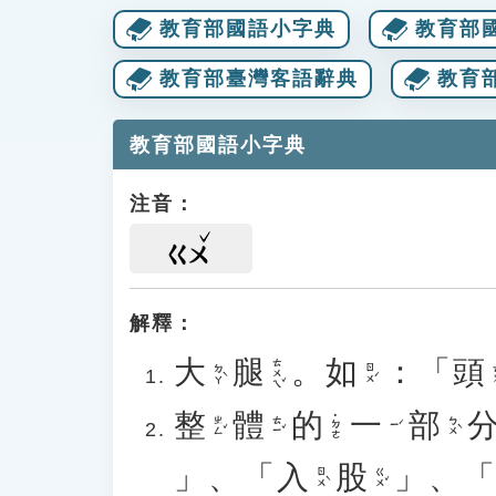
教育部國語小字典
教育部
教育部臺灣客語辭典
教育
教育部國語小字典
注音：
ㄍㄨ
解釋：
大
腿
。
如
：「
頭
ㄊㄨㄟˇ
ㄉㄚˋ
ㄖㄨˊ
ㄊ
整
體
的
一
部
˙ㄉㄜ
ㄓㄥˇ
ㄊㄧˇ
ㄅㄨˋ
ㄧˊ
」、「
入
股
」、
ㄖㄨˋ
ㄍㄨˇ