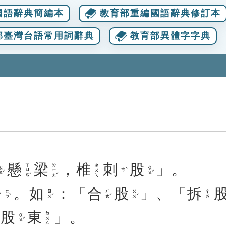
國語辭典簡編本
教育部重編國語辭典修訂本
部臺灣台語常用詞辭典
教育部異體字字典
懸
梁
，
椎
刺
股
」。
ㄒㄩㄢˊ
ㄌㄧㄤˊ
ㄓㄨㄟ
ㄡˊ
ㄍㄨˇ
ㄘˋ
分
。
如
：「
合
股
」、「
拆
ㄈㄣˋ
ㄖㄨˊ
ㄏㄜˊ
ㄍㄨˇ
ㄔㄞ
「
股
東
」。
ㄉㄨㄥ
ㄍㄨˇ