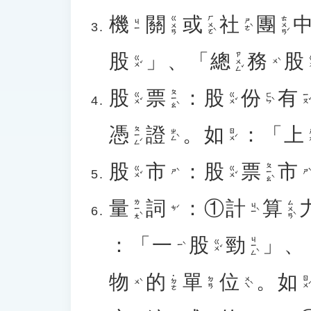
機
關
或
社
團
ㄏㄨㄛˋ
ㄊㄨㄢˊ
ㄍㄨㄢ
ㄕㄜˋ
ㄐㄧ
股
」、「
總
務
股
ㄗㄨㄥˇ
ㄍㄨˇ
ㄍ
ㄨˋ
股
票
：
股
份
有
ㄆㄧㄠˋ
ㄍㄨˇ
ㄍㄨˇ
ㄈㄣˋ
ㄧㄡˇ
憑
證
。
如
：「
上
ㄆㄧㄥˊ
ㄓㄥˋ
ㄖㄨˊ
ㄕ
股
市
：
股
票
市
ㄆㄧㄠˋ
ㄍㄨˇ
ㄍㄨˇ
ㄕˋ
ㄕˋ
量
詞
：①
計
算
ㄌㄧㄤˋ
ㄙㄨㄢˋ
ㄐㄧˋ
ㄘˊ
：「
一
股
勁
」、
ㄐㄧㄥˋ
ㄍㄨˇ
ㄧˋ
物
的
單
位
。
如
˙ㄉㄜ
ㄨㄟˋ
ㄖㄨˊ
ㄉㄢ
ㄨˋ