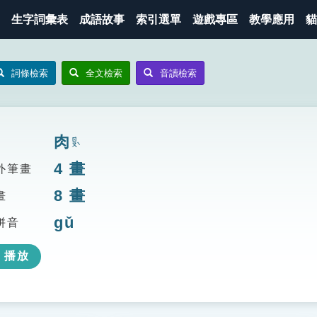
生字詞彙表
成語故事
索引選單
遊戲專區
教學應用
貓
詞條檢索
全文檢索
音讀檢索
肉
ㄖㄡˋ
4
畫
外筆畫
8
畫
畫
gǔ
拼音
播放