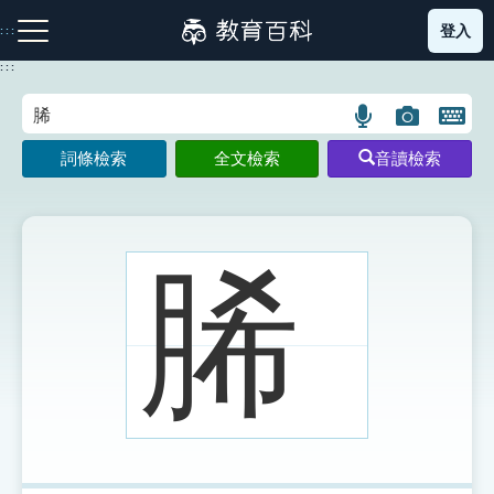
跳
登入
:::
到
主
:::
要
內
語
圖
開
容
注音索引圖示
筆畫索引圖示
部首索引表圖示
言
片
啟
詞條檢索
全文檢索
音讀檢索
搜
搜
鍵
尋
尋
盤
圖
圖
圖
示
示
示
脪
網站導覽
生字詞彙表
成語故事