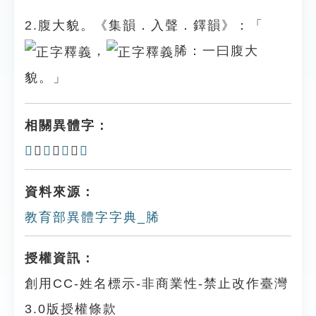
2.腹大貌。《集韻．入聲．鐸韻》：「
，
脪：一曰腹大
貌。」
相關異體字：
𤴾
、
㾙
、
𦜓
、
𦢯
資料來源：
教育部異體字字典_脪
授權資訊：
創用CC-姓名標示-非商業性-禁止改作臺灣
3.0版授權條款