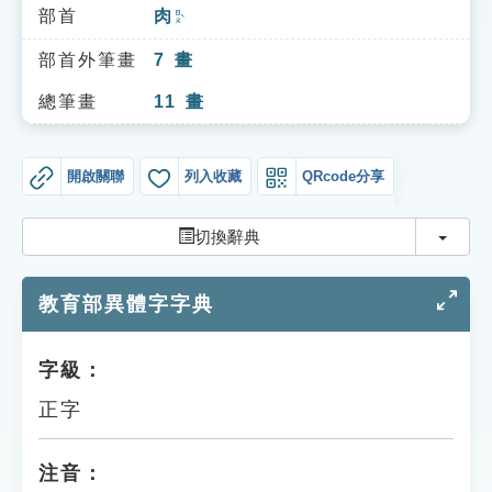
索引選單
部首
肉
ㄖㄡˋ
知識索引
部首外筆畫
7
畫
單字索引
總筆畫
11
畫
生命大百科索引
開啟關聯
列入收藏
QRcode分享
遊戲專區
切換
切換辭典
教學應用
教育部異體字字典
貓頭鷹博士
字級：
正字
注音：