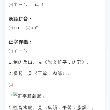
㈠ㄒㄧㄣˋ ㈡ㄔ
漢語拼音：
㈠xìn ㈡chī
正字釋義：
㈠ㄒㄧㄣˋ
1.創肉反出。見《說文解字．肉部》。
2.腫起。見《玉篇．肉部》。
㈡ㄔ
「
脪」：
1.牲畜水腸。見《集韻．平聲．脂韻》。