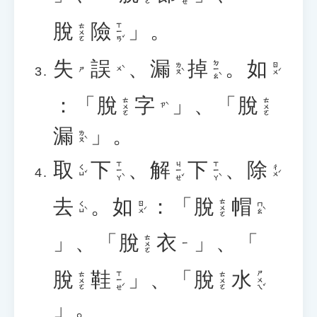
脫
險
」。
ㄒㄧㄢˇ
ㄊㄨㄛ
失
誤
、
漏
掉
。
如
ㄉㄧㄠˋ
ㄌㄡˋ
ㄖㄨˊ
ㄨˋ
ㄕ
：「
脫
字
」、「
脫
ㄊㄨㄛ
ㄊㄨㄛ
ㄗˋ
漏
」。
ㄌㄡˋ
取
下
、
解
下
、
除
ㄒㄧㄚˋ
ㄐㄧㄝˇ
ㄒㄧㄚˋ
ㄑㄩˇ
ㄔㄨˊ
去
。
如
：「
脫
帽
ㄊㄨㄛ
ㄑㄩˋ
ㄖㄨˊ
ㄇㄠˋ
」、「
脫
衣
」、「
ㄊㄨㄛ
ㄧ
脫
鞋
」、「
脫
水
ㄒㄧㄝˊ
ㄕㄨㄟˇ
ㄊㄨㄛ
ㄊㄨㄛ
」。