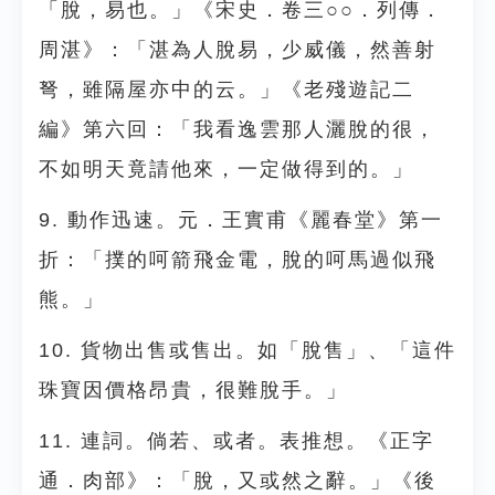
「脫，易也。」《宋史．卷三○○．列傳．
周湛》：「湛為人脫易，少威儀，然善射
弩，雖隔屋亦中的云。」《老殘遊記二
編》第六回：「我看逸雲那人灑脫的很，
不如明天竟請他來，一定做得到的。」
9. 動作迅速。元．王實甫《麗春堂》第一
折：「撲的呵箭飛金電，脫的呵馬過似飛
熊。」
10. 貨物出售或售出。如「脫售」、「這件
珠寶因價格昂貴，很難脫手。」
11. 連詞。倘若、或者。表推想。《正字
通．肉部》：「脫，又或然之辭。」《後