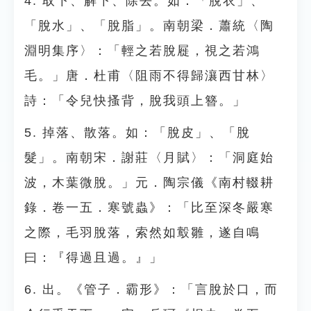
4. 取下、解下、除去。如：「脫衣」、
「脫水」、「脫脂」。南朝梁．蕭統〈陶
淵明集序〉：「輕之若脫屣，視之若鴻
毛。」唐．杜甫〈阻雨不得歸瀼西甘林〉
詩：「令兒快搔背，脫我頭上簪。」
5. 掉落、散落。如：「脫皮」、「脫
髮」。南朝宋．謝莊〈月賦〉：「洞庭始
波，木葉微脫。」元．陶宗儀《南村輟耕
錄．卷一五．寒號蟲》：「比至深冬嚴寒
之際，毛羽脫落，索然如鷇雛，遂自鳴
曰：『得過且過。』」
6. 出。《管子．霸形》：「言脫於口，而