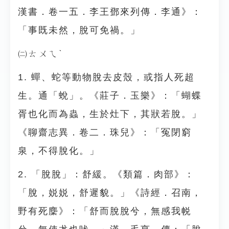
漢書．卷一五．李王鄧來列傳．李通》：
「事既未然，脫可免禍。」
㈡ㄊㄨㄟˋ
1. 蟬、蛇等動物脫去皮殼，或指人死超
生。通「蛻」。《莊子．玉樂》：「蝴蝶
胥也化而為蟲，生於灶下，其狀若脫。」
《聊齋志異．卷二．珠兒》：「冤閉窮
泉，不得脫化。」
2. 「脫脫」：舒緩。《類篇．肉部》：
「脫，娧娧，舒遲貌。」《詩經．召南，
野有死麇》：「舒而脫脫兮，無感我帨