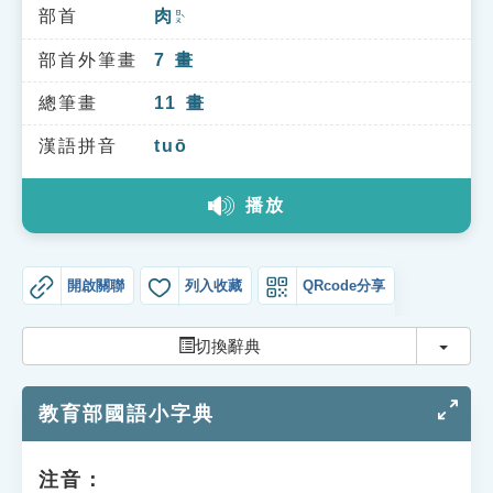
索引選單
部首
肉
ㄖㄡˋ
知識索引
部首外筆畫
7
畫
單字索引
總筆畫
11
畫
生命大百科索引
漢語拼音
tuō
播放
遊戲專區
教學應用
開啟關聯
列入收藏
QRcode分享
貓頭鷹博士
切換
切換辭典
教育部國語小字典
注音：