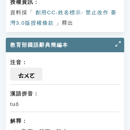
授權資訊：
資料採「
創用CC-姓名標示- 禁止改作 臺
灣3.0版授權條款
」釋出
教育部國語辭典簡編本
注音：
ㄊㄨㄛ
漢語拼音：
tuō
解釋：