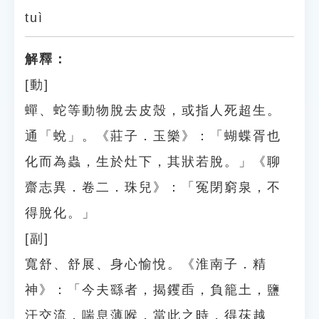
tuì
解釋：
[動]
蟬、蛇等動物脫去皮殼，或指人死超生。
通「蛻」。《莊子．玉樂》：「蝴蝶胥也
化而為蟲，生於灶下，其狀若脫。」《聊
齋志異．卷二．珠兒》：「冤閉窮泉，不
得脫化。」
[副]
寬舒、舒展、身心愉悅。《淮南子．精
神》：「今夫繇者，揭钁臿，負籠土，鹽
汗交流，喘息薄喉，當此之時，得茠越