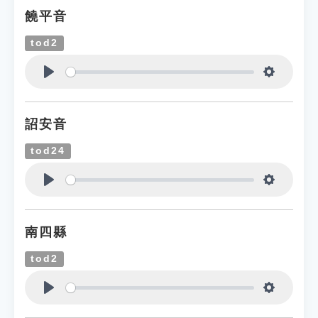
饒平音
tod2
Play
Settings
詔安音
tod24
Play
Settings
南四縣
tod2
Play
Settings