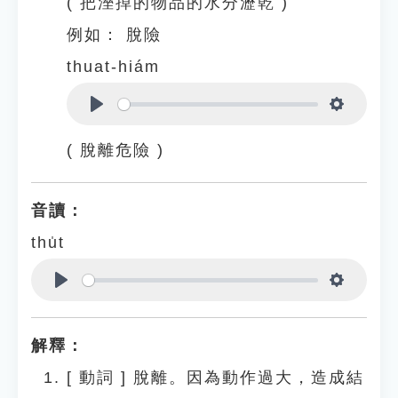
( 把溼掉的物品的水分瀝乾 )
例如：
脫險
thuat-hiám
Play
Settings
( 脫離危險 )
音讀：
thu̍t
Play
Settings
解釋：
[
動詞
]
脫離。因為動作過大，造成結