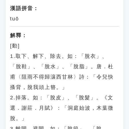
漢語拼音：
tuō
解釋：
[動]
1.取下、解下、除去。如：「脫衣」、
「脫鞋」、「脫水」、「脫脂」。唐．杜
甫〈阻雨不得歸瀼西甘林〉詩：「令兒快
搔背，脫我頭上簪。」
2.掉落。如：「脫皮」、「脫髮」。《文
選．謝莊．月賦》：「洞庭始波，木葉微
脫。」
3.離開、避開。如：「脫節」、「脫