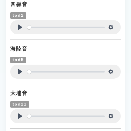
四縣音
tod2
Play
Settings
海陸音
tod5
Play
Settings
大埔音
tod21
Play
Settings