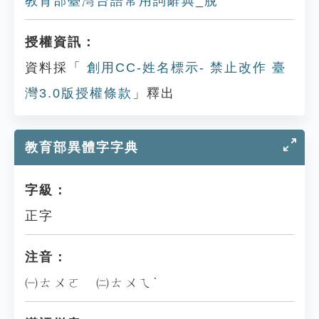
教育部臺灣台語常用詞辭典_脫
授權資訊：
資料採「
創用CC-姓名標示- 禁止改作 臺
灣3.0版授權條款
」釋出
教育部異體字字典
字級：
正字
注音：
㈠ㄊㄨㄛ ㈡ㄊㄨㄟˋ