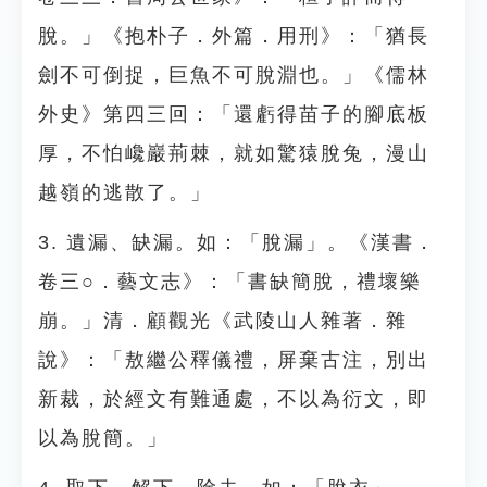
脫。」《抱朴子．外篇．用刑》：「猶長
劍不可倒捉，巨魚不可脫淵也。」《儒林
外史》第四三回：「還虧得苗子的腳底板
厚，不怕巉巖荊棘，就如驚猿脫兔，漫山
越嶺的逃散了。」
3. 遺漏、缺漏。如：「脫漏」。《漢書．
卷三○．藝文志》：「書缺簡脫，禮壞樂
崩。」清．顧觀光《武陵山人雜著．雜
說》：「敖繼公釋儀禮，屏棄古注，別出
新裁，於經文有難通處，不以為衍文，即
以為脫簡。」