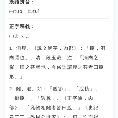
漢語拼音：
㈠tuō ㈡tuì
正字釋義：
㈠ㄊㄨㄛ
1. 消瘦。《說文解字．肉部》：「脫，消
肉臞也。」清．段玉裁．注：「消肉之
臞，臞之甚者也，今俗語謂瘦之甚者曰脫
形。」
2. 離、避。如：「脫節」、「脫軌」、
「擺脫」、「逃脫」。《正字通．肉
部》：「凡物相離者皆曰脫。」《史記．
卷三三．魯周公世家》：「桓子詐而得