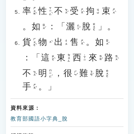
率
性
不
受
拘
束
ㄕㄨㄞˋ
ㄒㄧㄥˋ
ㄅㄨˊ
ㄕㄡˋ
ㄕㄨˋ
ㄐㄩ
。
如
：「
灑
脫
」。
ㄊㄨㄛ
ㄖㄨˊ
ㄙㄚˇ
貨
物
出
售
。
如
ㄏㄨㄛˋ
ㄕㄡˋ
ㄖㄨˊ
ㄔㄨ
ㄨˋ
：「
這
東
西
來
路
ㄉㄨㄥ
˙ㄒㄧ
ㄓㄜˋ
ㄌㄞˊ
ㄌㄨˋ
不
明
，
很
難
脫
ㄇㄧㄥˊ
ㄊㄨㄛ
ㄅㄨˋ
ㄏㄣˇ
ㄋㄢˊ
手
。」
ㄕㄡˇ
資料來源：
教育部國語小字典_脫