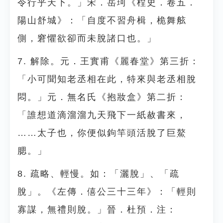
令行乎天下。」宋．岳珂《桯史．卷五．
陽山舒城》：「自度不習舟楫，桅舞舷
側，窘懼欲卻而未脫諸口也。」
7. 解除。元．王實甫《麗春堂》第三折：
「小可聞知老丞相在此，特來與老丞相脫
悶。」元．無名氏《抱妝盒》第二折：
「誰想道滴溜溜九天飛下一紙赦書來，
……太子也，你便似鉤竿頭活脫了巨鰲
腮。」
8. 疏略、輕慢。如：「灑脫」、「疏
脫」。《左傳．僖公三十三年》：「輕則
寡謀，無禮則脫。」晉．杜預．注：