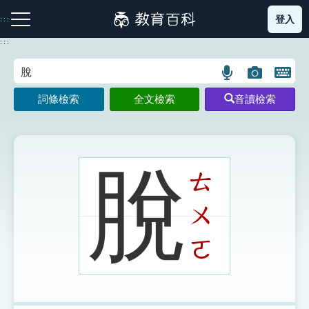
跳
登入
:::
到
主
:::
要
內
語
圖
開
容
注音索引圖示
筆畫索引圖示
部首索引表圖示
言
片
啟
詞條檢索
全文檢索
音讀檢索
搜
搜
鍵
尋
尋
盤
圖
圖
圖
示
示
示
脫
ㄊ
ㄨ
網站導覽
ㄛ
生字詞彙表
成語故事