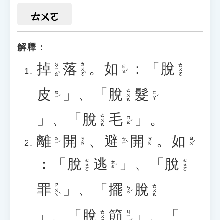
ㄊㄨㄛ
解釋：
掉
落
。
如
：「
脫
ㄉㄧㄠˋ
ㄌㄨㄛˋ
ㄊㄨㄛ
ㄖㄨˊ
皮
」、「
脫
髮
ㄊㄨㄛ
ㄆㄧˊ
ㄈㄚˇ
」、「
脫
毛
」。
ㄊㄨㄛ
ㄇㄠˊ
離
開
、
避
開
。
如
ㄌㄧˊ
ㄅㄧˋ
ㄖㄨˊ
ㄎㄞ
ㄎㄞ
：「
脫
逃
」、「
脫
ㄊㄨㄛ
ㄊㄨㄛ
ㄊㄠˊ
罪
」、「
擺
脫
ㄗㄨㄟˋ
ㄊㄨㄛ
ㄅㄞˇ
」、「
脫
節
」、「
ㄐㄧㄝˊ
ㄊㄨㄛ