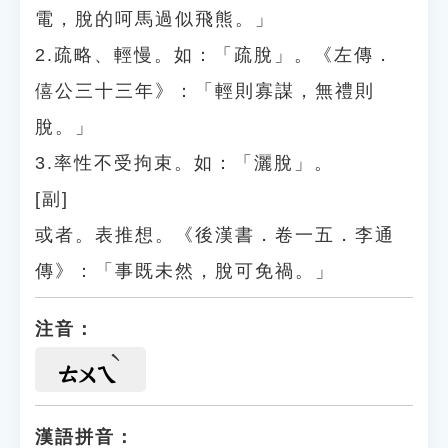
電，脫的呵馬過似飛熊。」
2.疏略、輕慢。如：「疏脫」。《左傳．
僖公三十三年》：「輕則寡謀，無禮則
脫。」
3.率性不受拘束。如：「灑脫」。
[副]
或者。表推想。《後漢書．卷一五．李通
傳》：「事既未然，脫可免禍。」
注音：
ㄊㄨㄟ
漢語拼音：