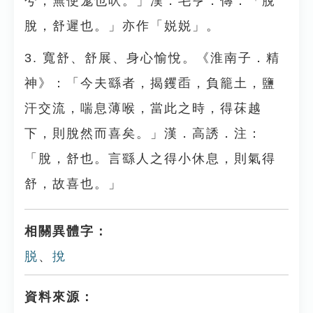
兮，無使尨也吠。」漢．毛亨．傳：「脫
脫，舒遲也。」亦作「娧娧」。
3. 寬舒、舒展、身心愉悅。《淮南子．精
神》：「今夫繇者，揭钁臿，負籠土，鹽
汗交流，喘息薄喉，當此之時，得茠越
下，則脫然而喜矣。」漢．高誘．注：
「脫，舒也。言繇人之得小休息，則氣得
舒，故喜也。」
相關異體字：
脱
、
挩
資料來源：