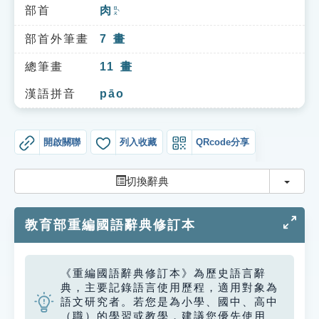
索引選單
部首
肉
ㄖㄡˋ
知識索引
部首外筆畫
7
畫
單字索引
總筆畫
11
畫
生命大百科索引
漢語拼音
pāo
遊戲專區
開啟關聯
列入收藏
QRcode分享
教學應用
切換
切換辭典
貓頭鷹博士
教育部重編國語辭典修訂本
《重編國語辭典修訂本》為歷史語言辭
典，主要記錄語言使用歷程，適用對象為
語文研究者。若您是為小學、國中、高中
（職）的學習或教學，建議您優先使用