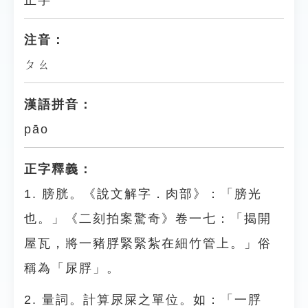
正字
注音：
ㄆㄠ
漢語拼音：
pāo
正字釋義：
1. 膀胱。《說文解字．肉部》：「膀光
也。」《二刻拍案驚奇》卷一七：「揭開
屋瓦，將一豬脬緊緊紮在細竹管上。」俗
稱為「尿脬」。
2. 量詞。計算尿屎之單位。如：「一脬