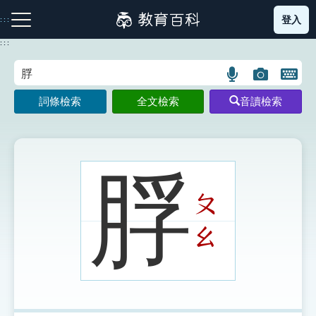
跳
登入
:::
到
主
:::
要
內
語
圖
開
容
注音索引圖示
筆畫索引圖示
部首索引表圖示
言
片
啟
詞條檢索
全文檢索
音讀檢索
搜
搜
鍵
尋
尋
盤
圖
圖
圖
示
示
示
脬
ㄆ
網站導覽
ㄠ
生字詞彙表
成語故事