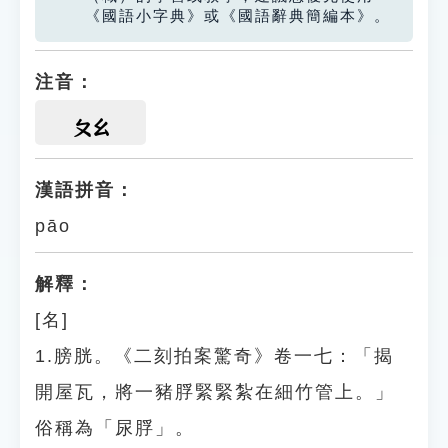
《國語小字典》或《國語辭典簡編本》。
注音：
ㄆㄠ
漢語拼音：
pāo
解釋：
[名]
1.膀胱。《二刻拍案驚奇》卷一七：「揭
開屋瓦，將一豬脬緊緊紮在細竹管上。」
俗稱為「尿脬」。