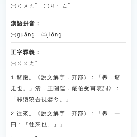
㈠ㄍㄨㄤˇ ㈡ㄐㄩㄥˇ
漢語拼音：
㈠guǎng ㈡jiǒng
正字釋義：
㈠ㄍㄨㄤˇ
1.驚跑。《說文解字．夰部》：「臩，驚
走也。」清．王闓運．嚴伯受甫哀詞》：
「臩獶獟吾視聽兮。」
2.往來。《說文解字．夰部》：「臩，一
曰：『往來也。』」