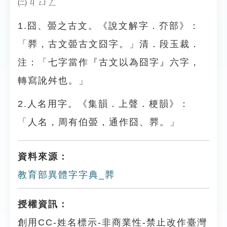
㈡ㄐㄩㄥˇ
1.囧、臦之古文。《說文解字．夰部》：
「臩，古文臦古文囧字。」清．段玉裁．
注：「七字當作『古文以為囧字』六字，
轉寫訛舛也。」
2.人名用字。《集韻．上聲．梗韻》：
「人名，周有伯臦，通作囧、臩。」
資料來源：
教育部異體字字典_臩
授權資訊：
創用CC-姓名標示-非商業性-禁止改作臺灣