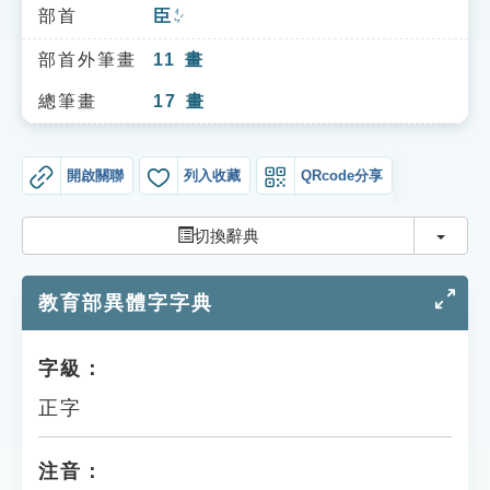
索引選單
部首
臣
ㄔㄣˊ
知識索引
部首外筆畫
11
畫
單字索引
總筆畫
17
畫
生命大百科索引
開啟關聯
列入收藏
QRcode分享
遊戲專區
切換
切換辭典
教學應用
教育部異體字字典
貓頭鷹博士
字級：
正字
注音：