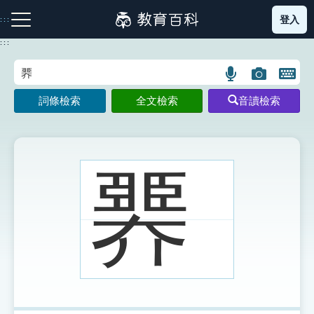
跳
登入
:::
到
主
:::
要
內
語
圖
開
容
注音索引圖示
筆畫索引圖示
部首索引表圖示
言
片
啟
詞條檢索
全文檢索
音讀檢索
搜
搜
鍵
尋
尋
盤
圖
圖
圖
示
示
示
臩
網站導覽
生字詞彙表
成語故事