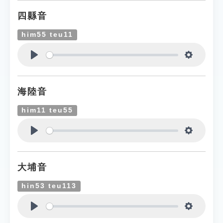
四縣音
him55 teu11
Play
Settings
海陸音
him11 teu55
Play
Settings
大埔音
hin53 teu113
Play
Settings