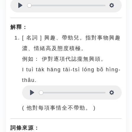
Play
Settings
解釋：
[
名詞
]
興趣、帶勁兒。指對事物興趣
濃、情緒高及態度積極。
例如：
伊對逐項代誌攏無興頭。
I tuì ta̍k hāng tāi-tsì lóng bô hìng-
thâu.
Play
Settings
( 他對每項事情全不帶勁。 )
詞條來源：