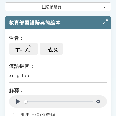
索引選單
切換
切換辭典
知識索引
教育部國語辭典簡編本
單字索引
生命大百科索引
注音：
遊戲專區
ㄊㄡ
ㄒㄧㄥ
教學應用
漢語拼音：
xìng tou
貓頭鷹博士
解釋：
Play
Settings
興味正濃的時候。