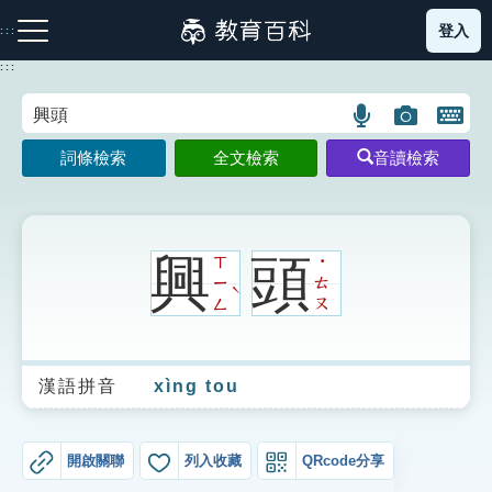
跳
登入
:::
到
主
:::
要
內
語
圖
開
容
注音索引圖示
筆畫索引圖示
部首索引表圖示
言
片
啟
詞條檢索
全文檢索
音讀檢索
搜
搜
鍵
尋
尋
盤
圖
圖
圖
示
示
示
興
頭
ㄒ
˙
ㄧ
ㄊ
ˋ
ㄥ
ㄡ
網站導覽
漢語拼音
xìng tou
生字詞彙表
成語故事
開啟關聯
列入收藏
QRcode分享