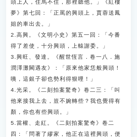
頭上人，住馬不住，那裡聽他。」《紅樓
夢》第七回：「正罵的興頭上，賈蓉送鳳
姐的車出去。」
2.高興。《文明小史》第五一回：「今番
得了差使，十分興頭，上轅謝委。」
3.興旺、發達。《醒世恆言．卷一八．施
潤澤灘闕遇友》：「原來他家恁般興頭！
咦，這銀子卻也勢利得狠哩！」
4.光采。《二刻拍案驚奇》卷二三：「叫
他來接我上去，豈不婉轉些？我也覺得有
顏，你也有些興頭。」
5.當權、走紅。《二刻拍案驚奇》卷二
四：「問著了繆家，他正在這裡興頭，便