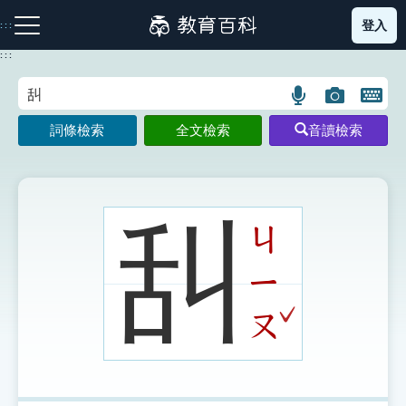
跳
登入
:::
到
主
:::
要
內
語
圖
開
容
注音索引圖示
筆畫索引圖示
部首索引表圖示
言
片
啟
詞條檢索
全文檢索
音讀檢索
搜
搜
鍵
尋
尋
盤
圖
圖
圖
示
示
示
舏
ㄐ
ㄧ
網站導覽
ˇ
ㄡ
生字詞彙表
成語故事