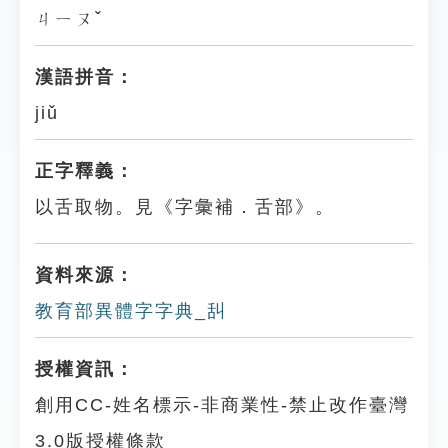
ㄐㄧㄡˇ
漢語拼音：
jiǔ
正字釋義：
以舌取物。見《字彙補．舌部》。
資料來源：
教育部異體字字典_舏
授權資訊：
創用CC-姓名標示-非商業性-禁止改作臺灣
3.0版授權條款