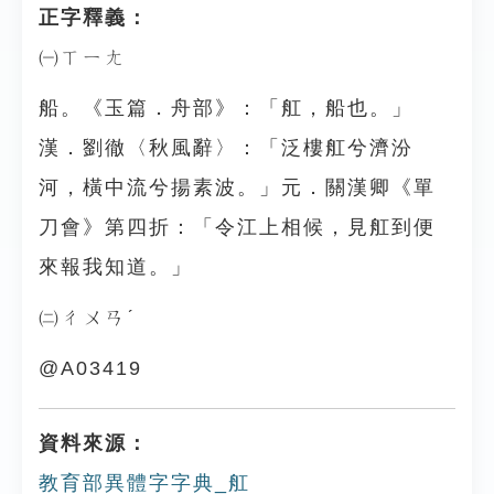
正字釋義：
㈠ㄒㄧㄤ
船。《玉篇．舟部》：「舡，船也。」
漢．劉徹〈秋風辭〉：「泛樓舡兮濟汾
河，橫中流兮揚素波。」元．關漢卿《單
刀會》第四折：「令江上相候，見舡到便
來報我知道。」
㈡ㄔㄨㄢˊ
@A03419
資料來源：
教育部異體字字典_舡