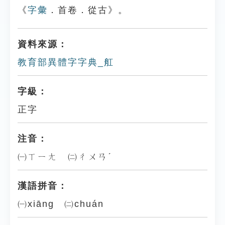
《
字彙
．首卷．從古》。
資料來源：
教育部異體字字典_舡
字級：
正字
注音：
㈠ㄒㄧㄤ ㈡ㄔㄨㄢˊ
漢語拼音：
㈠xiāng ㈡chuán