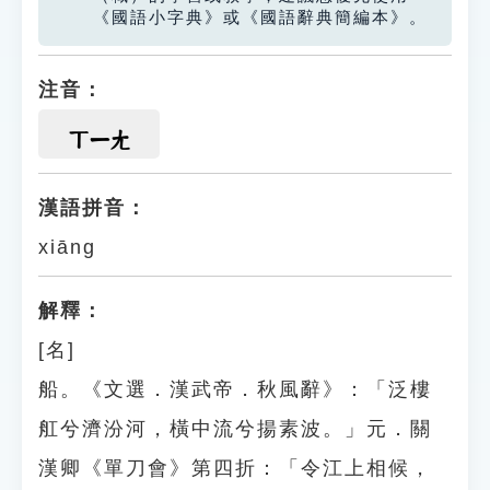
《國語小字典》或《國語辭典簡編本》。
注音：
ㄒㄧㄤ
漢語拼音：
xiāng
解釋：
[名]
船。《文選．漢武帝．秋風辭》：「泛樓
舡兮濟汾河，橫中流兮揚素波。」元．關
漢卿《單刀會》第四折：「令江上相候，