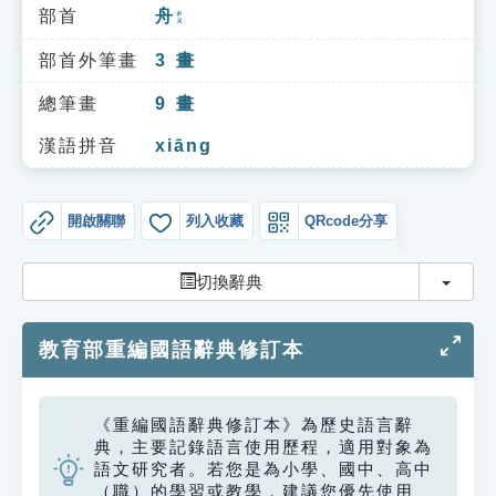
索引選單
部首
舟
ㄓㄡ
知識索引
部首外筆畫
3
畫
單字索引
總筆畫
9
畫
生命大百科索引
漢語拼音
xiāng
遊戲專區
開啟關聯
列入收藏
QRcode分享
教學應用
切換
切換辭典
貓頭鷹博士
教育部重編國語辭典修訂本
《重編國語辭典修訂本》為歷史語言辭
典，主要記錄語言使用歷程，適用對象為
語文研究者。若您是為小學、國中、高中
（職）的學習或教學，建議您優先使用