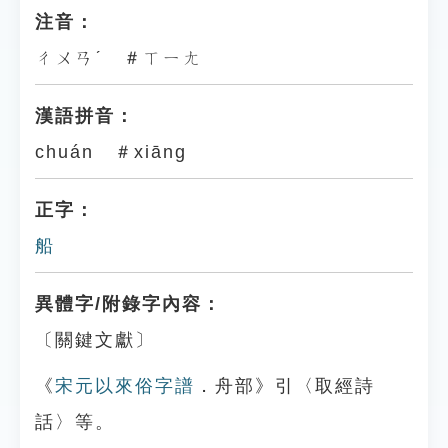
注音：
ㄔㄨㄢˊ ＃ㄒㄧㄤ
漢語拼音：
chuán ＃xiāng
正字：
船
異體字/附錄字內容：
〔關鍵文獻〕
《
宋元以來俗字譜
．舟部》引〈取經詩
話〉等。