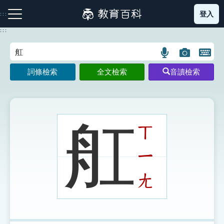
跳
登入
:::
到
主
:::
要
內
語
圖
開
容
注音索引圖示
筆畫索引圖示
部首索引表圖示
言
片
啟
詞條檢索
全文檢索
音讀檢索
搜
搜
鍵
尋
尋
盤
圖
圖
圖
示
示
示
舡
ㄒ
ㄧ
網站導覽
ㄤ
生字詞彙表
成語故事