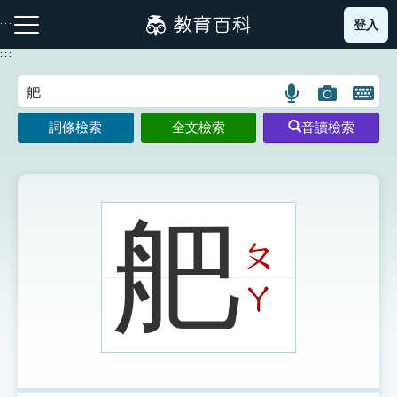
跳
登入
:::
到
主
:::
要
內
語
圖
開
容
注音索引圖示
筆畫索引圖示
部首索引表圖示
言
片
啟
詞條檢索
全文檢索
音讀檢索
搜
搜
鍵
尋
尋
盤
圖
圖
圖
示
示
示
舥
ㄆ
網站導覽
ㄚ
生字詞彙表
成語故事