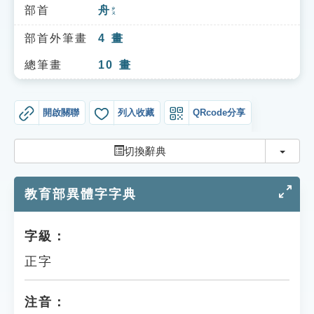
索引選單
部首
舟
ㄓㄡ
知識索引
部首外筆畫
4
畫
單字索引
總筆畫
10
畫
生命大百科索引
開啟關聯
列入收藏
QRcode分享
遊戲專區
切換
切換辭典
教學應用
教育部異體字字典
貓頭鷹博士
字級：
正字
注音：