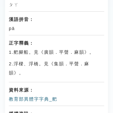
ㄆㄚ
漢語拼音：
pā
正字釋義：
1.舥腳船。見《廣韻．平聲．麻韻》。
2.浮樑、浮橋。見《集韻．平聲．麻
韻》。
資料來源：
教育部異體字字典_舥