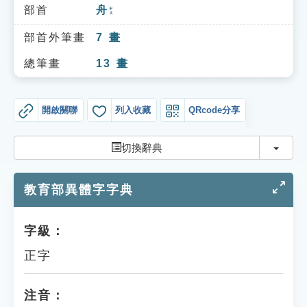
索引選單
部首
舟
ㄓㄡ
知識索引
部首外筆畫
7
畫
單字索引
總筆畫
13
畫
生命大百科索引
開啟關聯
列入收藏
QRcode分享
遊戲專區
切換
切換辭典
教學應用
教育部異體字字典
貓頭鷹博士
字級：
正字
注音：