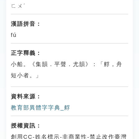
ㄈㄨˊ
漢語拼音：
fú
正字釋義：
小船。《集韻．平聲．尤韻》：「艀，舟
短小者。」
資料來源：
教育部異體字字典_艀
授權資訊：
創用CC-姓名標示-非商業性-禁止改作臺灣