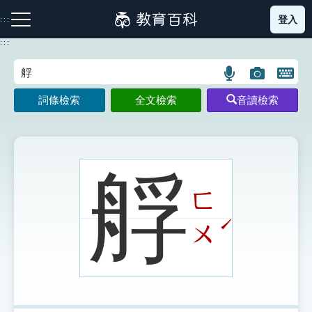
跳
登入
:::
到
主
:::
要
內
語
圖
開
容
注音索引圖示
筆畫索引圖示
部首索引表圖示
言
片
啟
詞條檢索
全文檢索
音讀檢索
搜
搜
鍵
尋
尋
盤
圖
圖
圖
示
示
示
艀
ㄈ
網站導覽
ˊ
ㄨ
生字詞彙表
成語故事