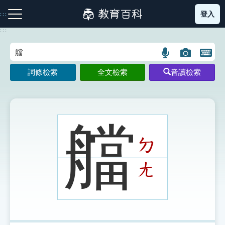
跳
登入
:::
到
主
:::
要
內
語
圖
開
容
注音索引圖示
筆畫索引圖示
部首索引表圖示
言
片
啟
詞條檢索
全文檢索
音讀檢索
搜
搜
鍵
尋
尋
盤
圖
圖
圖
示
示
示
艡
ㄉ
網站導覽
ㄤ
生字詞彙表
成語故事