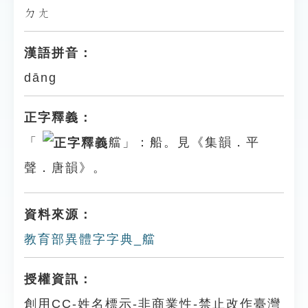
ㄉㄤ
漢語拼音：
dāng
正字釋義：
「
艡」：船。見《集韻．平
聲．唐韻》。
資料來源：
教育部異體字字典_艡
授權資訊：
創用CC-姓名標示-非商業性-禁止改作臺灣