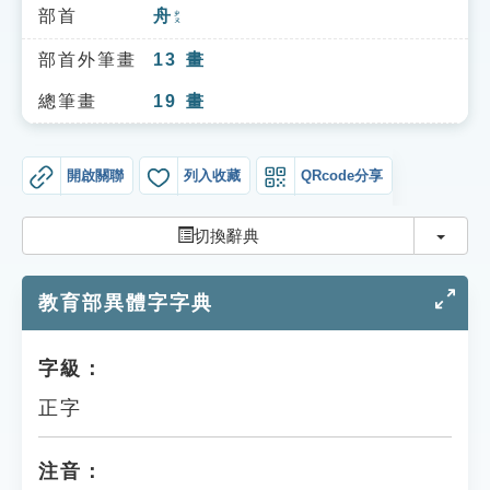
索引選單
部首
舟
ㄓㄡ
知識索引
部首外筆畫
13
畫
單字索引
總筆畫
19
畫
生命大百科索引
開啟關聯
列入收藏
QRcode分享
遊戲專區
切換
切換辭典
教學應用
教育部異體字字典
貓頭鷹博士
字級：
正字
注音：