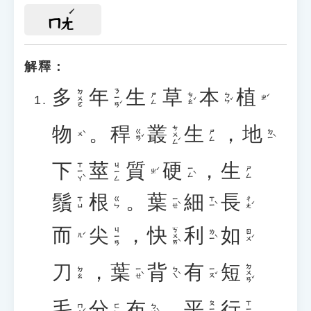
ㄇㄤ
解釋：
多
年
生
草
本
植
ㄋㄧㄢˊ
ㄉㄨㄛ
ㄘㄠˇ
ㄅㄣˇ
ㄕㄥ
ㄓˊ
物
。
稈
叢
生
，
地
ㄘㄨㄥˊ
ㄍㄢˇ
ㄉㄧˋ
ㄕㄥ
ㄨˋ
下
莖
質
硬
，
生
ㄒㄧㄚˋ
ㄐㄧㄥ
ㄧㄥˋ
ㄕㄥ
ㄓˊ
鬚
根
。
葉
細
長
ㄧㄝˋ
ㄒㄧˋ
ㄔㄤˊ
ㄒㄩ
ㄍㄣ
而
尖
，
快
利
如
ㄎㄨㄞˋ
ㄐㄧㄢ
ㄌㄧˋ
ㄖㄨˊ
ㄦˊ
刀
，
葉
背
有
短
ㄉㄨㄢˇ
ㄧㄝˋ
ㄅㄟˋ
ㄧㄡˇ
ㄉㄠ
毛
分
布
，
平
行
ㄆㄧㄥˊ
ㄒㄧㄥˊ
ㄇㄠˊ
ㄅㄨˋ
ㄈㄣ