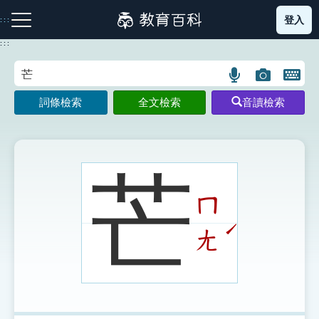
跳
登入
:::
到
主
:::
要
內
語
圖
開
容
注音索引圖示
筆畫索引圖示
部首索引表圖示
言
片
啟
詞條檢索
全文檢索
音讀檢索
搜
搜
鍵
尋
尋
盤
圖
圖
圖
示
示
示
芒
ㄇ
網站導覽
ˊ
ㄤ
生字詞彙表
成語故事