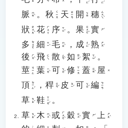
脈
。
秋
天
開
穗
ㄙㄨㄟˋ
ㄑㄧㄡ
ㄊㄧㄢ
ㄇㄞˋ
ㄎㄞ
狀
花
序
。
果
實
ㄓㄨㄤˋ
ㄍㄨㄛˇ
ㄏㄨㄚ
ㄒㄩˋ
ㄕˊ
多
細
毛
，
成
熟
ㄉㄨㄛ
ㄒㄧˋ
ㄇㄠˊ
ㄔㄥˊ
ㄕㄡˊ
後
飛
散
如
絮
。
ㄏㄡˋ
ㄙㄢˋ
ㄖㄨˊ
ㄒㄩˋ
ㄈㄟ
莖
葉
可
修
蓋
屋
ㄐㄧㄥ
ㄒㄧㄡ
ㄧㄝˋ
ㄎㄜˇ
ㄍㄞˋ
ㄨ
頂
，
稈
皮
可
編
ㄉㄧㄥˇ
ㄅㄧㄢ
ㄍㄢˇ
ㄆㄧˊ
ㄎㄜˇ
草
鞋
。
ㄒㄧㄝˊ
ㄘㄠˇ
草
木
或
穀
實
上
ㄏㄨㄛˋ
ㄘㄠˇ
ㄇㄨˋ
ㄍㄨˇ
ㄕㄤˋ
ㄕˊ