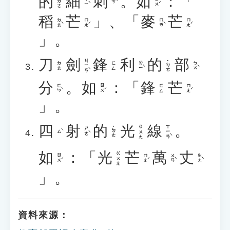
的
細
刺
。
如
：「
˙ㄉㄜ
ㄒㄧˋ
ㄖㄨˊ
ㄘˋ
稻
芒
」、「
麥
芒
ㄉㄠˋ
ㄇㄤˊ
ㄇㄞˋ
ㄇㄤˊ
」。
刀
劍
鋒
利
的
部
ㄐㄧㄢˋ
˙ㄉㄜ
ㄌㄧˋ
ㄅㄨˋ
ㄉㄠ
ㄈㄥ
分
。
如
：「
鋒
芒
ㄈㄣˋ
ㄖㄨˊ
ㄇㄤˊ
ㄈㄥ
」。
四
射
的
光
線
。
ㄒㄧㄢˋ
ㄍㄨㄤ
˙ㄉㄜ
ㄕㄜˋ
ㄙˋ
如
：「
光
芒
萬
丈
ㄍㄨㄤ
ㄖㄨˊ
ㄇㄤˊ
ㄨㄢˋ
ㄓㄤˋ
」。
資料來源：