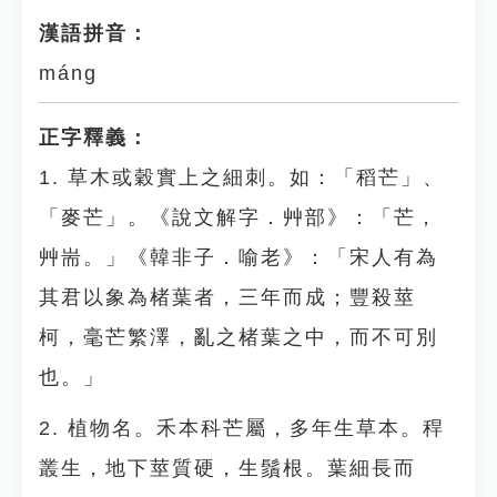
漢語拼音：
máng
正字釋義：
1. 草木或穀實上之細刺。如：「稻芒」、
「麥芒」。《說文解字．艸部》：「芒，
艸耑。」《韓非子．喻老》：「宋人有為
其君以象為楮葉者，三年而成；豐殺莖
柯，毫芒繁澤，亂之楮葉之中，而不可別
也。」
2. 植物名。禾本科芒屬，多年生草本。稈
叢生，地下莖質硬，生鬚根。葉細長而