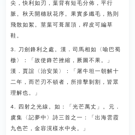
尖，快利如刃，葉背有短毛分佈，平行
脈。秋天開穗狀花序。果實多纖毛，熟則
飛散如絮。莖葉可葺屋頂，稈皮可編草
鞋。
3. 刀劍鋒利之處。漢．司馬相如〈喻巴蜀
檄〉：「故使鋒芒挫縮，厥圖不果。」
漢．賈誼〈治安策〉：「屠牛坦一朝解十
二年，而芒刃不頓者，所排擊剝割，皆眾
理解也。」
4. 四射之光線。如：「光芒萬丈」。元．
虞集〈記夢中〉詩三首之一：「出海雲霞
九色芒，金容滉樣水中央。」