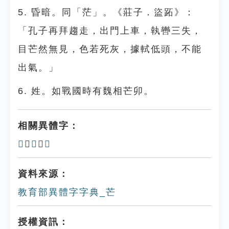
5. 昏暗。同「茫」。《莊子．盜跖》：
「孔子再拜趨走，出門上車，執轡三失，
目芒然無見，色若死灰，據軾低頭，不能
出氣。」
6. 姓。如戰國時有魏相芒卯。
相關異體字：
𦬆
、
笀
、
𪌁
資料來源：
教育部異體字字典_芒
授權資訊：