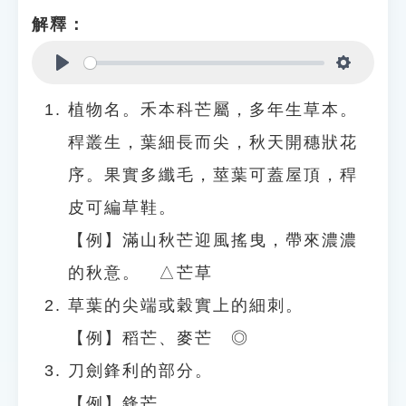
解釋：
Play
Settings
植物名。禾本科芒屬，多年生草本。
稈叢生，葉細長而尖，秋天開穗狀花
序。果實多纖毛，莖葉可蓋屋頂，稈
皮可編草鞋。
【例】滿山秋芒迎風搖曳，帶來濃濃
的秋意。 △芒草
草葉的尖端或穀實上的細刺。
【例】稻芒、麥芒 ◎
刀劍鋒利的部分。
【例】鋒芒