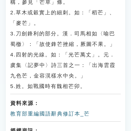
稱，參見「芒草」條。
2.草木或穀實上的細刺。如：「稻芒」、
「麥芒」。
3.刀劍鋒利的部分。漢．司馬相如〈喻巴
蜀檄〉：「故使鋒芒挫縮，厥圖不果。」
4.四射的光線。如：「光芒萬丈」。元．
虞集〈記夢中〉詩三首之一：「出海雲霞
九色芒，金容滉樣水中央。」
5.姓。如戰國時有魏相芒卯。
資料來源：
教育部重編國語辭典修訂本_芒
授權資訊：