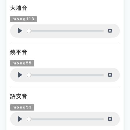
大埔音
mong113
Play
Settings
饒平音
mong55
Play
Settings
詔安音
mong53
Play
Settings