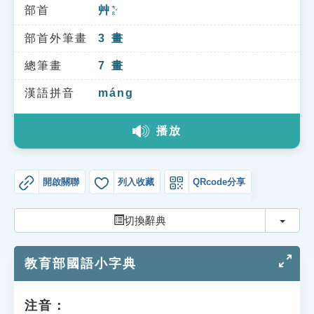
索引選單
部首
艸
ㄘㄠˇ
知識索引
部首外筆畫
3
畫
單字索引
總筆畫
7
畫
生命大百科索引
漢語拼音
máng
播放
遊戲專區
教學應用
開啟關聯
列入收藏
QRcode分享
貓頭鷹博士
切換
切換辭典
教育部國語小字典
注音：