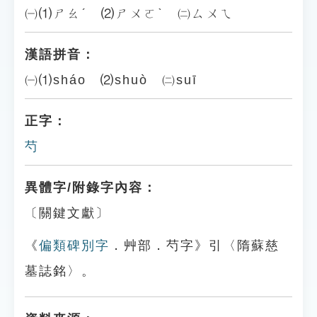
㈠⑴ㄕㄠˊ ⑵ㄕㄨㄛˋ ㈡ㄙㄨㄟ
漢語拼音：
㈠⑴sháo ⑵shuò ㈡suī
正字：
芍
異體字/附錄字內容：
〔關鍵文獻〕
《
偏類碑別字
．艸部．芍字》引〈隋蘇慈
墓誌銘〉。