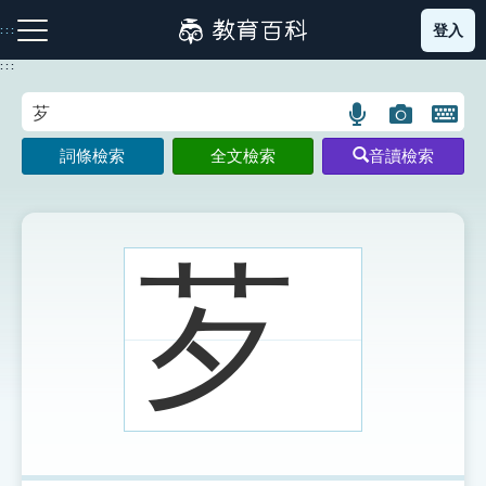
跳
登入
:::
到
主
:::
要
內
語
圖
開
容
注音索引圖示
筆畫索引圖示
部首索引表圖示
言
片
啟
詞條檢索
全文檢索
音讀檢索
搜
搜
鍵
尋
尋
盤
圖
圖
圖
示
示
示
芕
網站導覽
生字詞彙表
成語故事