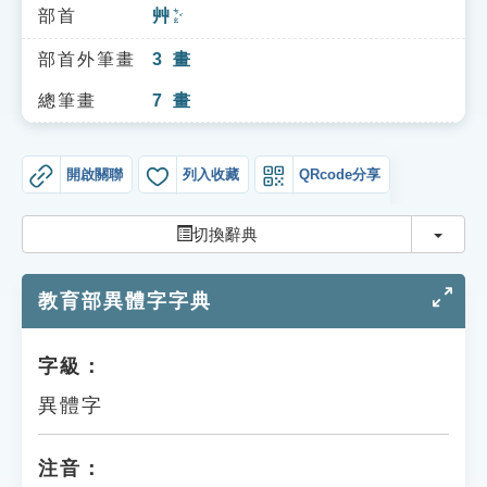
索引選單
部首
艸
ㄘㄠˇ
知識索引
部首外筆畫
3
畫
單字索引
總筆畫
7
畫
生命大百科索引
開啟關聯
列入收藏
QRcode分享
遊戲專區
切換
切換辭典
教學應用
教育部異體字字典
貓頭鷹博士
字級：
異體字
注音：