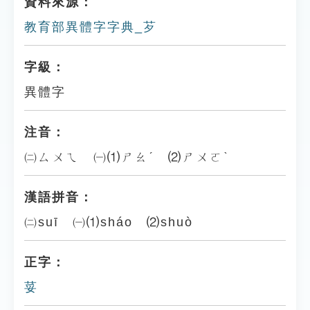
資料來源：
教育部異體字字典_芕
字級：
異體字
注音：
㈡ㄙㄨㄟ ㈠⑴ㄕㄠˊ ⑵ㄕㄨㄛˋ
漢語拼音：
㈡suī ㈠⑴sháo ⑵shuò
正字：
荽