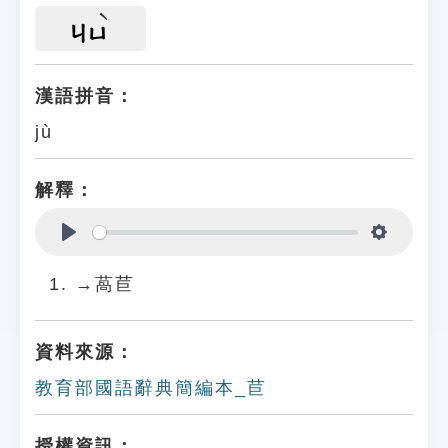
ㄐㄩ
漢語拼音：
jù
解釋：
Play
Settings
→萵苣
資料來源：
教育部國語辭典簡編本_苣
授權資訊：