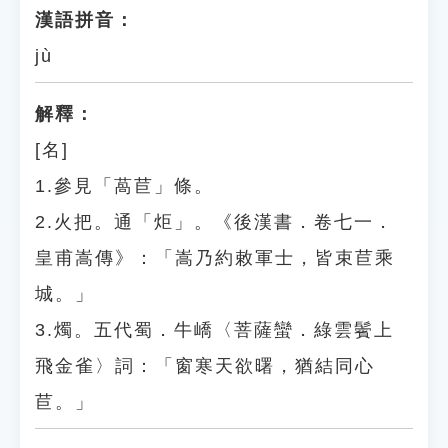
漢語拼音：
jù
解釋：
[名]
1.參見「萵苣」條。
2.火把。通「炬」。《後漢書．卷七一．
皇甫嵩傳》：「嵩乃約敕軍士，皆束苣乘
城。」
3.燭。五代蜀．牛嶠〈菩薩蠻．綠雲鬢上
飛金雀〉詞：「窗寒天欲曙，猶結同心
苣。」