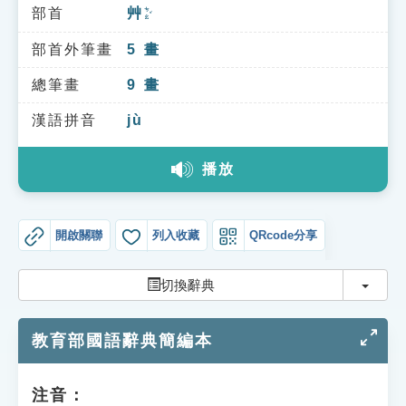
索引選單
部首
艸
ㄘㄠˇ
知識索引
部首外筆畫
5
畫
單字索引
總筆畫
9
畫
生命大百科索引
漢語拼音
jù
播放
遊戲專區
教學應用
開啟關聯
列入收藏
QRcode分享
貓頭鷹博士
切換
切換辭典
教育部國語辭典簡編本
注音：