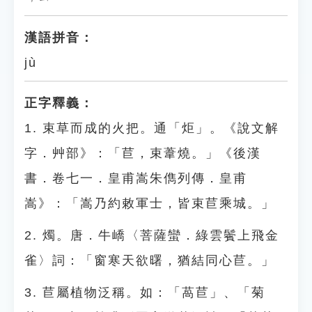
漢語拼音：
jù
正字釋義：
1. 束草而成的火把。通「炬」。《說文解
字．艸部》：「苣，束葦燒。」《後漢
書．卷七一．皇甫嵩朱儁列傳．皇甫
嵩》：「嵩乃約敕軍士，皆束苣乘城。」
2. 燭。唐．牛嶠〈菩薩蠻．綠雲鬢上飛金
雀〉詞：「窗寒天欲曙，猶結同心苣。」
3. 苣屬植物泛稱。如：「萵苣」、「菊