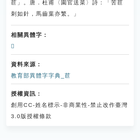
苣」。唐．杜甫〈園官送菜〉詩：「苦苣
刺如針，馬齒葉亦繁。」
相關異體字：
𥬙
資料來源：
教育部異體字字典_苣
授權資訊：
創用CC-姓名標示-非商業性-禁止改作臺灣
3.0版授權條款