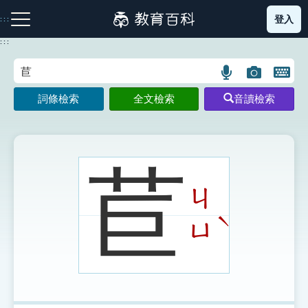
跳
登入
:::
到
主
:::
要
內
語
圖
開
容
注音索引圖示
筆畫索引圖示
部首索引表圖示
言
片
啟
詞條檢索
全文檢索
音讀檢索
搜
搜
鍵
尋
尋
盤
圖
圖
圖
示
示
示
苣
ㄐ
網站導覽
ˋ
ㄩ
生字詞彙表
成語故事