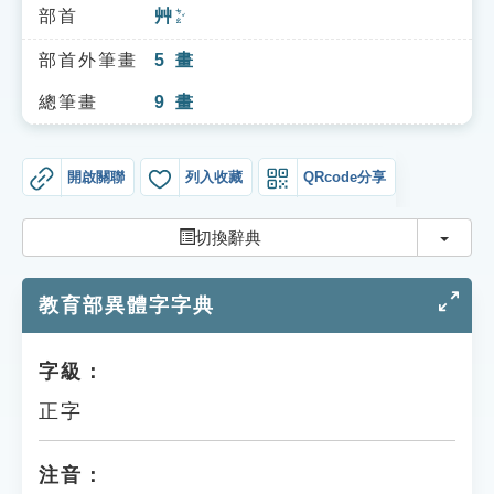
索引選單
部首
艸
ㄘㄠˇ
知識索引
部首外筆畫
5
畫
單字索引
總筆畫
9
畫
生命大百科索引
開啟關聯
列入收藏
QRcode分享
遊戲專區
切換
切換辭典
教學應用
教育部異體字字典
貓頭鷹博士
字級：
正字
注音：