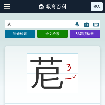
跳
登入
:::
到
主
:::
要
內
語
圖
開
容
注音索引圖示
筆畫索引圖示
部首索引表圖示
言
片
啟
詞條檢索
全文檢索
音讀檢索
搜
搜
鍵
尋
尋
盤
圖
圖
圖
示
示
示
苨
ㄋ
網站導覽
ˇ
ㄧ
生字詞彙表
成語故事