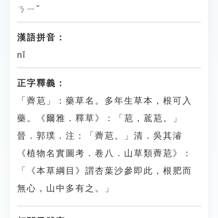
ㄋㄧˇ
漢語拼音：
nǐ
正字釋義：
「薺苨」：藥草名。多年生草本，根可入
藥。《爾雅．釋草》：「苨，菧苨。」
晉．郭璞．注：「薺苨。」清．吳其濬
《植物名實圖考．卷八．山草類薺苨》：
「《本草綱目》謂杏葉沙參即此，根肥而
無心，山中多有之。」