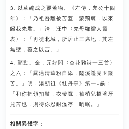
3. 以草編成之覆蓋物。《左傳．襄公十四
年》：「乃祖吾離被苫蓋，蒙荊棘，以來
歸我先君。」清．汪中〈先母鄒孺人靈
表〉：「再徙北城，所居止三席地，其左
無壁，覆之以苫。」
4. 顫動。金．元好問〈杏花雜詩十三首〉
之六：「露浥清華粉自添，隔溪遥見玉簾
苫。」明．湯顯祖《牡丹亭》第一○齣：
「和你把領扣鬆，衣帶寬，袖梢兒搵著牙
兒苫也，則待你忍耐溫存一晌眠。」
相關異體字：