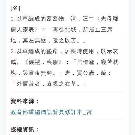
[名]
1.以草編成的覆蓋物。清．汪中〈先母鄒
孺人靈表〉：「再徙北城，所居止三席
地，其左無壁，覆之以苫。」
2.以草編成的墊蓆，居喪時使用，以示哀
戚。《儀禮．喪服》：「居倚廬，寢苫枕
塊，哭晝夜無時。」唐．賈公彥．疏：
「外寢苫者，哀親之在草。」
資料來源：
教育部重編國語辭典修訂本_苫
授權資訊：