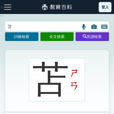
跳
登入
:::
到
主
:::
要
內
語
圖
開
容
注音索引圖示
筆畫索引圖示
部首索引表圖示
言
片
啟
詞條檢索
全文檢索
音讀檢索
搜
搜
鍵
尋
尋
盤
圖
圖
圖
示
示
示
苫
ㄕ
網站導覽
ㄢ
生字詞彙表
成語故事