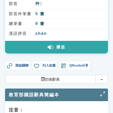
索引選單
部首
艸
ㄘㄠˇ
知識索引
部首外筆畫
5
畫
單字索引
總筆畫
9
畫
生命大百科索引
漢語拼音
shān
播放
遊戲專區
教學應用
開啟關聯
列入收藏
QRcode分享
貓頭鷹博士
切換
切換辭典
教育部國語辭典簡編本
注音：