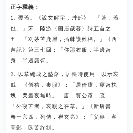
正字釋義：
1. 覆蓋。《說文解字．艸部》：「苫，蓋
也。」宋．陸游〈幽居歲暮〉詩五首之
五：「刈茅苫鹿屋，插棘護雞栖。」《西
遊記》第三七回：「你那衣服，半邊苫
身，半邊露臂。」
2. 以草編成之墊蓆，居喪時使用，以示哀
戚。《儀禮．喪服》：「居倚廬，寢苫枕
塊，哭晝夜無時。」唐．賈公彥．疏：
「外寢苫者，哀親之在草。」《新唐書．
卷一六四．列傳．崔玄亮》：「父喪，客
高郵，臥苫終制。」