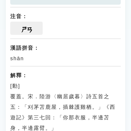
注音：
ㄕㄢ
漢語拼音：
shān
解釋：
[動]
覆蓋。宋．陸游〈幽居歲暮〉詩五首之
五：「刈茅苫鹿屋，插棘護雞栖。」《西
遊記》第三七回：「你那衣服，半邊苫
身，半邊露臂。」