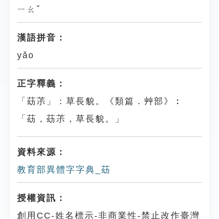
ㄧㄠˇ
漢語拼音：
yǎo
正字釋義：
「苭茮」：草長貌。《類篇．艸部》︰
「苭，苭茮，草長貌。」
資料來源：
教育部異體字字典_苭
授權資訊：
創用CC-姓名標示-非商業性-禁止改作臺灣