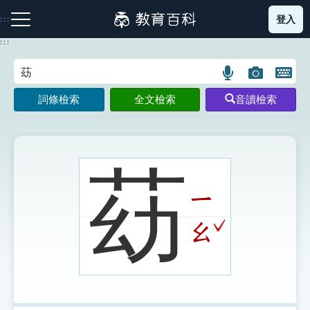
跳
登入
:::
到
主
:::
要
內
語
圖
開
容
注音索引圖示
筆畫索引圖示
部首索引表圖示
言
片
啟
詞條檢索
全文檢索
音讀檢索
搜
搜
鍵
尋
尋
盤
圖
圖
圖
示
示
示
苭
ㄧ
網站導覽
ˇ
ㄠ
生字詞彙表
成語故事