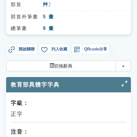
索引選單
部首
艸
ㄘㄠˇ
知識索引
部首外筆畫
5
畫
單字索引
總筆畫
9
畫
生命大百科索引
開啟關聯
列入收藏
QRcode分享
遊戲專區
切換
切換辭典
教學應用
教育部異體字字典
貓頭鷹博士
字級：
正字
注音：