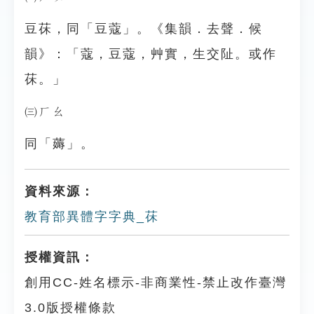
豆茠，同「豆蔻」。《集韻．去聲．候
韻》：「蔻，豆蔻，艸實，生交阯。或作
茠。」
㈢ㄏㄠ
同「薅」。
資料來源：
教育部異體字字典_茠
授權資訊：
創用CC-姓名標示-非商業性-禁止改作臺灣
3.0版授權條款