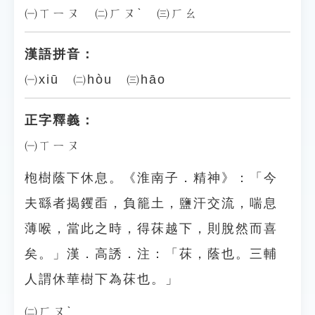
㈠ㄒㄧㄡ ㈡ㄏㄡˋ ㈢ㄏㄠ
漢語拼音：
㈠xiū ㈡hòu ㈢hāo
正字釋義：
㈠ㄒㄧㄡ
枹樹蔭下休息。《淮南子．精神》：「今
夫繇者揭钁臿，負籠土，鹽汗交流，喘息
薄喉，當此之時，得茠越下，則脫然而喜
矣。」漢．高誘．注：「茠，蔭也。三輔
人謂休華樹下為茠也。」
㈡ㄏㄡˋ