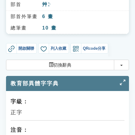
索引選單
部首
艸
ㄘㄠˇ
知識索引
部首外筆畫
6
畫
單字索引
總筆畫
10
畫
生命大百科索引
開啟關聯
列入收藏
QRcode分享
遊戲專區
切換
切換辭典
教學應用
教育部異體字字典
貓頭鷹博士
字級：
正字
注音：