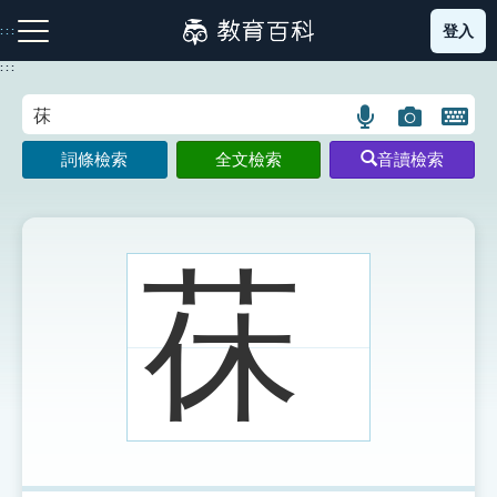
跳
登入
:::
到
主
:::
要
內
語
圖
開
容
注音索引圖示
筆畫索引圖示
部首索引表圖示
言
片
啟
詞條檢索
全文檢索
音讀檢索
搜
搜
鍵
尋
尋
盤
圖
圖
圖
示
示
示
茠
網站導覽
生字詞彙表
成語故事