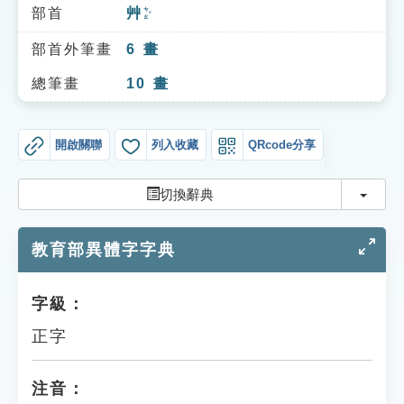
索引選單
部首
艸
ㄘㄠˇ
知識索引
部首外筆畫
6
畫
單字索引
總筆畫
10
畫
生命大百科索引
開啟關聯
列入收藏
QRcode分享
遊戲專區
切換
切換辭典
教學應用
教育部異體字字典
貓頭鷹博士
字級：
正字
注音：