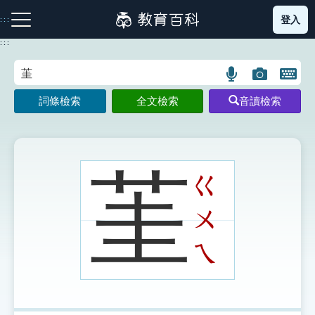
跳
登入
:::
到
主
:::
要
內
語
圖
開
容
注音索引圖示
筆畫索引圖示
部首索引表圖示
言
片
啟
詞條檢索
全文檢索
音讀檢索
搜
搜
鍵
尋
尋
盤
圖
圖
圖
示
示
示
茥
ㄍ
ㄨ
網站導覽
ㄟ
生字詞彙表
成語故事