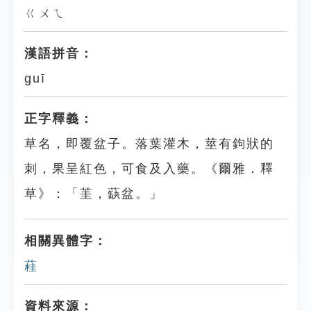
ㄍㄨㄟ
漢語拼音：
guī
正字釋義：
草名，即覆盆子。落葉灌木，莖有鉤狀的
刺，果呈紅色，可食及入藥。《爾雅．釋
草》：「茥，蒛盆。」
相關異體字：
蓕
資料來源：