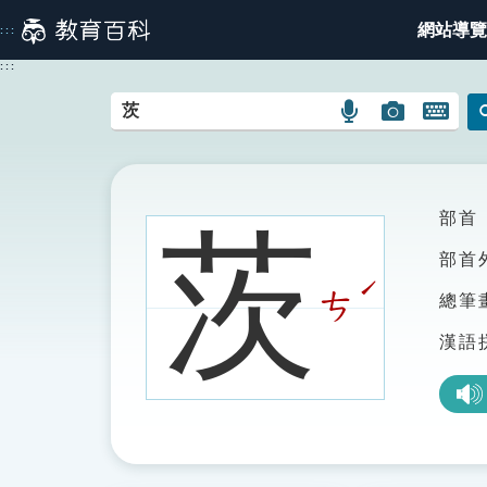
跳
網站導覽
:::
到
主
:::
要
內
語
圖
開
容
言
片
啟
搜
搜
鍵
尋
尋
盤
圖
圖
圖
部首
茨
示
示
示
部首
ˊ
ㄘ
總筆
漢語