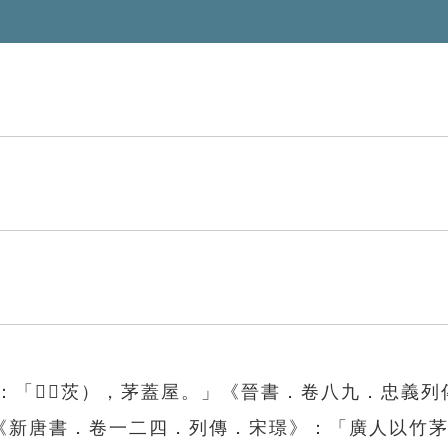
》：「󸝍（茨），茅蓋屋。」《晉書．卷八九．忠義列
《新唐書．卷一二四．列傳．宋璟》：「廣人以竹