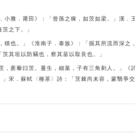
經．小雅．莆田》：「曾孫之稼，如茨如梁。」漢．
蓬茨之下。」
茨，積也。」《淮南子．泰族》：「掘其所流而深之
「茨其垣以防竊也，察其菑以取良也。」
「茨，蒺藜曰茨。蔓生，細葉，子有三角刺人。」《
。」宋．蘇軾〈種茶〉詩：「茨棘尚未容，蒙翳爭