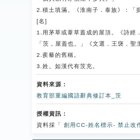
2.積土填滿。《淮南子．泰族》：「
[名]
1.用茅草或葦草蓋成的屋頂。《詩
「茨，屋蓋也。」《文選．王襃．聖
2.蒺藜的舊稱。
3.姓。如漢代有茨充。
資料來源：
教育部重編國語辭典修訂本_茨
授權資訊：
資料採「
創用CC-姓名標示- 禁止改