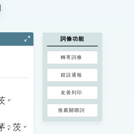
詞條功能
轉寄詞條
錯誤通報
友善列印
茨
ㄘˊ
推薦關聯詞
茅
茨
ㄇㄠˊ
ㄘˊ