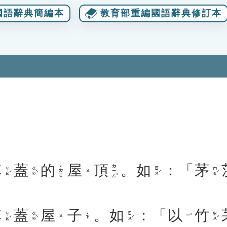
國語辭典簡編本
教育部重編國語辭典修訂本
草
蓋
的
屋
頂
。
如
：「
茅
ㄉㄧㄥˇ
˙ㄉㄜ
ㄘㄠˇ
ㄍㄞˋ
ㄖㄨˊ
ㄇㄠˊ
ㄨ
草
蓋
屋
子
。
如
：「
以
竹
ㄘㄠˇ
ㄍㄞˋ
ㄖㄨˊ
ㄓㄨˊ
˙ㄗ
ㄧˇ
ㄨ