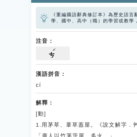
《重編國語辭典修訂本》為歷史語言
學、國中、高中（職）的學習或教學
注音：
ㄘ
漢語拼音：
cí
解釋：
[動]
1.用茅草、葦草蓋屋。《說文解字
「廣人以竹茅茨屋，多火。」