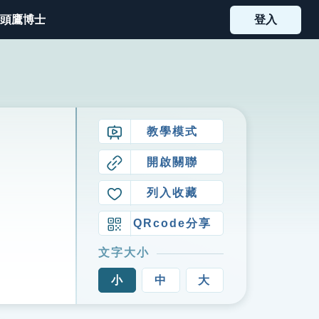
頭鷹博士
登入
教學模式
開啟關聯
列入收藏
QRcode分享
文字大小
小
中
大