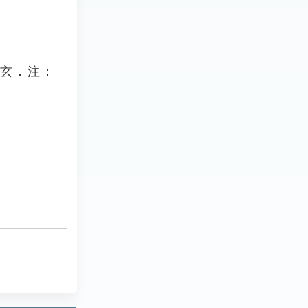
鄭玄．注：
」