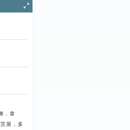
傳．韋
茅茨屋，多