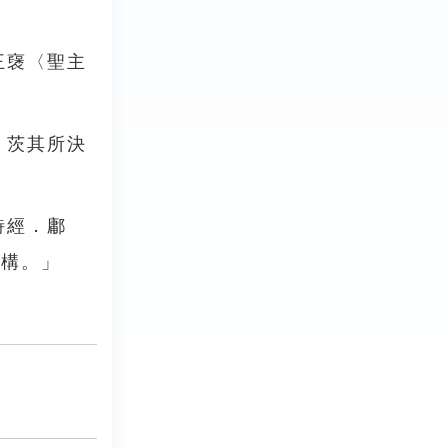
王襃〈聖主
，茨其所決
詩經．鄘
交構。」