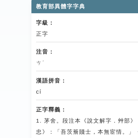
教育部異體字字典
字級：
正字
注音：
ㄘˊ
漢語拼音：
cí
正字釋義：
1. 茅舍。段注本《說文解字．艸部
忠》：「吾茨簷賤士，本無宦情。」