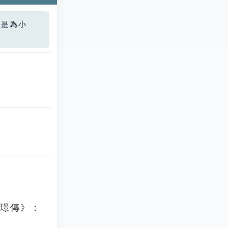
您是為小
宋璟傳》：