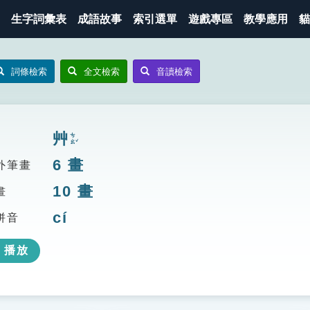
生字詞彙表
成語故事
索引選單
遊戲專區
教學應用
貓
詞條檢索
全文檢索
音讀檢索
艸
ㄘㄠˇ
6
畫
外筆畫
10
畫
畫
cí
拼音
播放