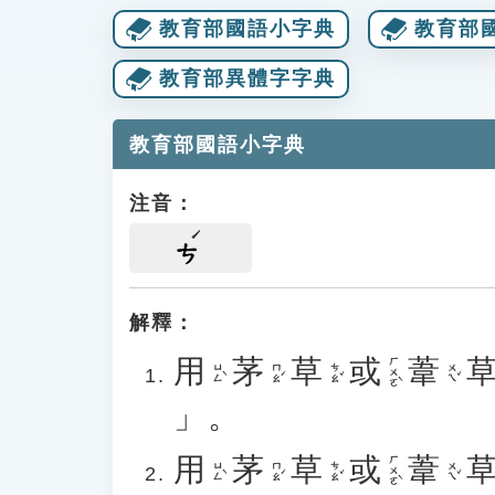
教育部國語小字典
教育部
教育部異體字字典
教育部國語小字典
注音：
ㄘ
解釋：
用
茅
草
或
葦
ㄏㄨㄛˋ
ㄩㄥˋ
ㄇㄠˊ
ㄘㄠˇ
ㄨㄟˇ
」。
用
茅
草
或
葦
ㄏㄨㄛˋ
ㄩㄥˋ
ㄇㄠˊ
ㄘㄠˇ
ㄨㄟˇ