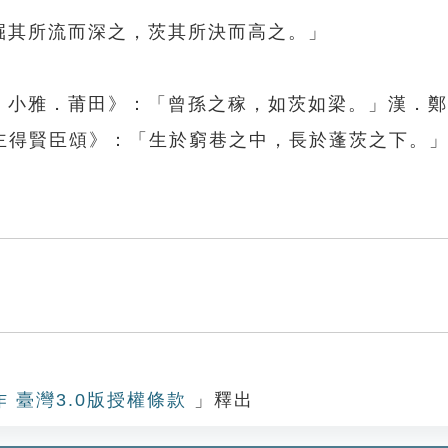
掘其所流而深之，茨其所決而高之。」
經．小雅．莆田》：「曾孫之稼，如茨如梁。」漢．
主得賢臣頌》：「生於窮巷之中，長於蓬茨之下。
作 臺灣3.0版授權條款
」釋出