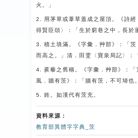
火。」
2. 用茅草或葦草蓋成之屋頂。《詩
得賢臣頌〉：「生於窮巷之中，長於
3. 積土填滿。《字彙．艸部》：「
而高之。」清．田雯〈寶泉局記〉：
4. 蒺藜之舊稱。《字彙．艸部》：
風．牆有茨》：「牆有茨，不可埽也
5. 姓。如漢代有茨充。
資料來源：
教育部異體字字典_茨