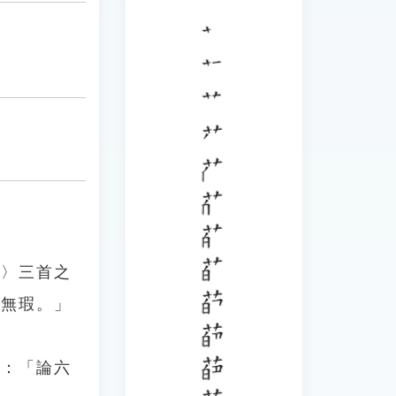
詩〉三首之
玉無瑕。」
》：「論六