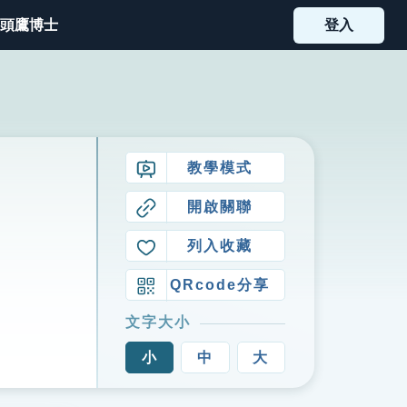
頭鷹博士
登入
教學模式
開啟關聯
列入收藏
QRcode分享
文字大小
小
中
大