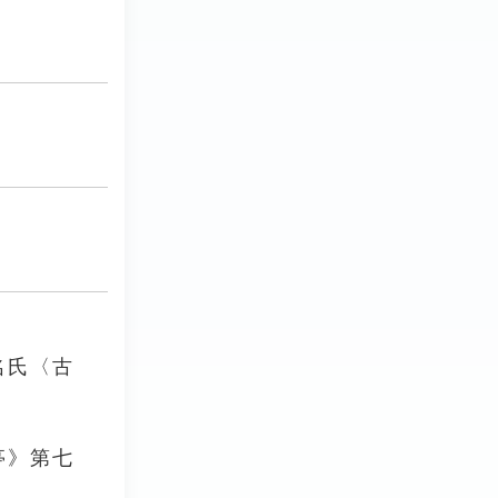
名氏〈古
亭》第七