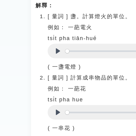
解釋：
[
量詞
]
盞。計算燈火的單位。
例如：
一葩電火
tsi̍t pha tiān-hué
Play
( 一盞電燈 )
[
量詞
]
計算成串物品的單位。
例如：
一葩花
tsi̍t pha hue
Play
( 一串花 )