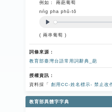
例如：
兩葩葡萄
nn̄g pha phû-tô
Play
( 兩串葡萄 )
詞條來源：
教育部臺灣台語常用詞辭典_葩
授權資訊：
資料採「
創用CC-姓名標示- 禁止改
教育部異體字字典