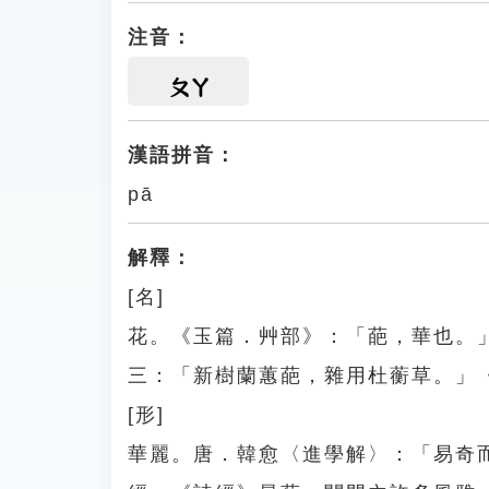
注音：
ㄆㄚ
漢語拼音：
pā
解釋：
[名]
花。《玉篇．艸部》：「葩，華也。
三：「新樹蘭蕙葩，雜用杜蘅草。」
[形]
華麗。唐．韓愈〈進學解〉：「易奇