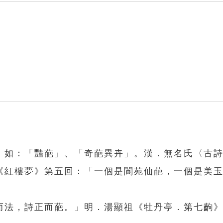
」如：「豔葩」、「奇葩異卉」。漢．無名氏〈古
《紅樓夢》第五回：「一個是閬苑仙葩，一個是美
而法，詩正而葩。」明．湯顯祖《牡丹亭．第七齣