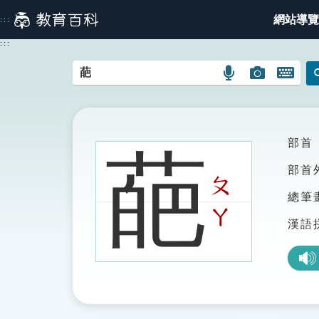
跳
網站導覽
:::
到
主
:::
要
內
語
圖
開
容
言
片
啟
搜
搜
鍵
尋
尋
盤
圖
圖
圖
部首
葩
示
示
示
部首
ㄆ
總筆
ㄚ
漢語