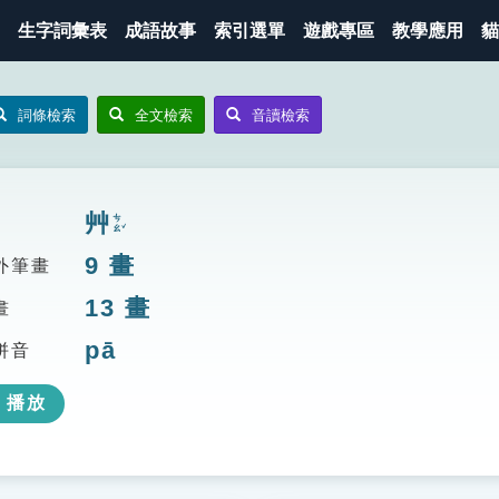
生字詞彙表
成語故事
索引選單
遊戲專區
教學應用
貓
詞條檢索
全文檢索
音讀檢索
艸
ㄘㄠˇ
9
畫
外筆畫
13
畫
畫
pā
拼音
播放