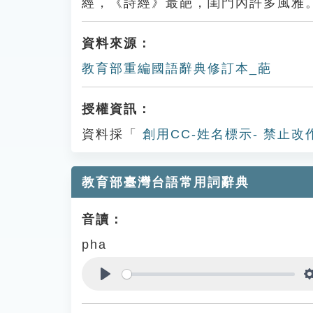
經，《詩經》最葩，閨門內許多風雅
資料來源：
教育部重編國語辭典修訂本_葩
授權資訊：
資料採「
創用CC-姓名標示- 禁止改
教育部臺灣台語常用詞辭典
音讀：
pha
Play