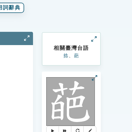
用詞辭典
相關臺灣台語
捻
、
葩