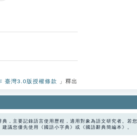
Settings
作 臺灣3.0版授權條款
」釋出
辭典，主要記錄語言使用歷程，適用對象為語文研究者。若
，建議您優先使用《國語小字典》或《國語辭典簡編本》。