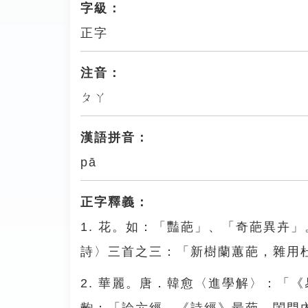
字級：
正字
注音：
ㄆㄚ
漢語拼音：
pā
正字釋義：
1. 花。如：「豔葩」、「奇葩異卉
詩〉三首之三：「新樹蘭蕙葩，雜用
2. 華麗。唐．韓愈〈進學解〉：「