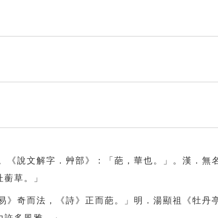
」。《說文解字．艸部》：「葩，華也。」。漢．無
杜蘅草。」
《易》奇而法，《詩》正而葩。」明．湯顯祖《牡丹