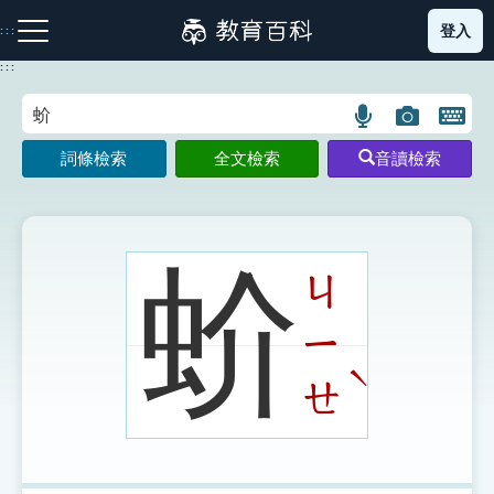
跳
登入
:::
到
主
:::
要
內
語
圖
開
容
注音索引圖示
筆畫索引圖示
部首索引表圖示
言
片
啟
詞條檢索
全文檢索
音讀檢索
搜
搜
鍵
尋
尋
盤
圖
圖
圖
示
示
示
蚧
ㄐ
ㄧ
網站導覽
ˋ
ㄝ
生字詞彙表
成語故事