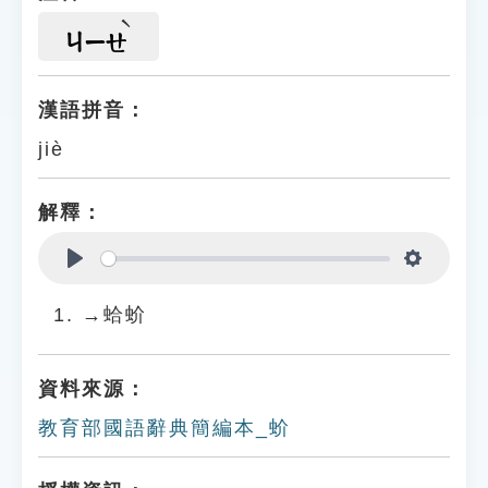
ㄐㄧㄝ
漢語拼音：
jiè
解釋：
Play
Settings
→蛤蚧
資料來源：
教育部國語辭典簡編本_蚧