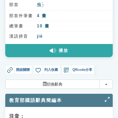
索引選單
ㄏㄨㄟˇ
部首
虫
知識索引
部首外筆畫
4
畫
單字索引
總筆畫
10
畫
生命大百科索引
漢語拼音
jiè
遊戲專區
播放
教學應用
開啟關聯
列入收藏
QRcode分享
貓頭鷹博士
切換
切換辭典
教育部國語辭典簡編本
注音：