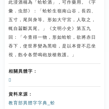
此浸酒稱為「蛤蚧酒」，可作藥用。《字
彙．虫部》：「蛤蚧生嶺南山谷，長四、
五寸，尾與身等。形如大守宮，人取之，
輒自齧斷其尾。」《文明小史》第五九
回：「今查得一物，形如蛤蚧，欲將赤日
吞下，使世界變為黑暗，是以本督不忍坐
視，飭令各營鳴砲放槍救護。」
相關異體字：
𧎁
資料來源：
教育部異體字字典_蚧