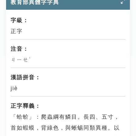
教育部異體字字典
字級：
正字
注音：
ㄐㄧㄝˋ
漢語拼音：
jiè
正字釋義：
「蛤蚧」：爬蟲綱有鱗目。長四、五寸，
首如蝦蟆，背綠色，與蜥蜴同類異種。以