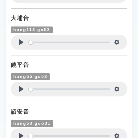
Play
Settings
大埔音
hang113 go53
Play
Settings
饒平音
hang55 go53
Play
Settings
詔安音
hang53 goo31