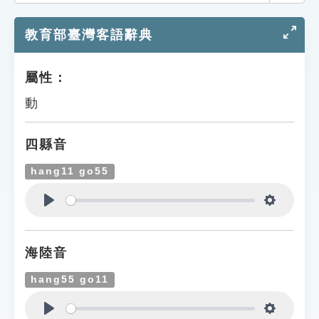
索引選單
教育部臺灣客語辭典
知識索引
單字索引
屬性：
生命大百科索引
動
遊戲專區
四縣音
教學應用
hang11 go55
貓頭鷹博士
Play
Settings
海陸音
hang55 go11