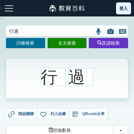
跳
登入
:::
到
主
:::
要
內
語
圖
開
容
注音索引圖示
筆畫索引圖示
部首索引表圖示
言
片
啟
詞條檢索
全文檢索
音讀檢索
搜
搜
鍵
尋
尋
盤
圖
圖
圖
示
示
示
行
過
網站導覽
生字詞彙表
開啟關聯
列入收藏
QRcode分享
成語故事
切換
切換辭典