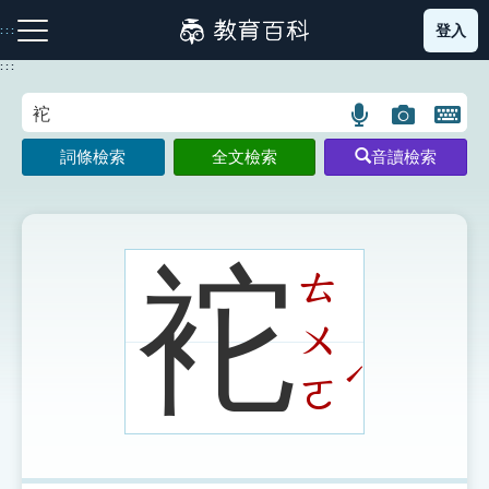
跳
登入
:::
到
主
:::
要
內
語
圖
開
容
注音索引圖示
筆畫索引圖示
部首索引表圖示
言
片
啟
詞條檢索
全文檢索
音讀檢索
搜
搜
鍵
尋
尋
盤
圖
圖
圖
示
示
示
袉
ㄊ
ㄨ
網站導覽
ˊ
ㄛ
生字詞彙表
成語故事