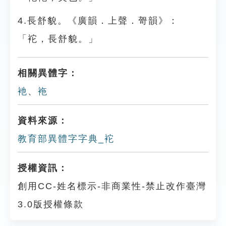
4.長舒貌。《廣韻．上聲．哿韻》：
「袉，長舒貌。」
相關異體字：
衪
、
袘
資料來源：
教育部異體字字典_袉
授權資訊：
創用CC-姓名標示-非商業性-禁止改作臺灣
3.0版授權條款