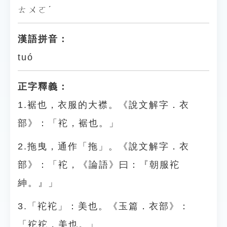
ㄊㄨㄛˊ
漢語拼音：
tuó
正字釋義：
1.裾也，衣服的大襟。《說文解字．衣
部》：「袉，裾也。」
2.拖曳，通作「拖」。《說文解字．衣
部》：「袉，《論語》曰：『朝服袉
紳。』」
3.「袉袉」：美也。《玉篇．衣部》：
「袉袉，美也。」