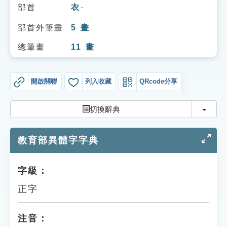
索引選單
部首
衣
ㄧ
知識索引
部首外筆畫
5
畫
單字索引
總筆畫
11
畫
生命大百科索引
開啟關聯
列入收藏
QRcode分享
遊戲專區
切換
切換辭典
教學應用
教育部異體字字典
貓頭鷹博士
字級：
正字
注音：