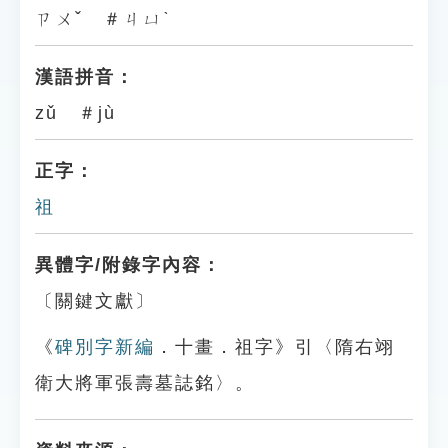
ㄗㄨˇ ＃ㄐㄩˋ
漢語拼音：
zǔ ＃jù
正字：
祖
異體字/附錄字內容：
〔關鍵文獻〕
《
碑別字新編
．十畫．祖字》引〈隋右翊
衛大將軍張壽墓誌銘〉。