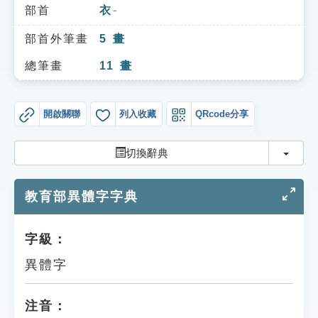
索引選單
部首
衣
ㄧ
知識索引
部首外筆畫
5
畫
單字索引
總筆畫
11
畫
生命大百科索引
開啟關聯
列入收藏
QRcode分享
遊戲專區
切換
切換辭典
教學應用
教育部異體字字典
貓頭鷹博士
字級：
異體字
注音：