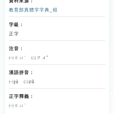
資料來源：
教育部異體字字典_袓
字級：
正字
注音：
㈠ㄐㄩˋ ㈡ㄗㄨˇ
漢語拼音：
㈠jù ㈡zǔ
正字釋義：
㈠ㄐㄩˋ