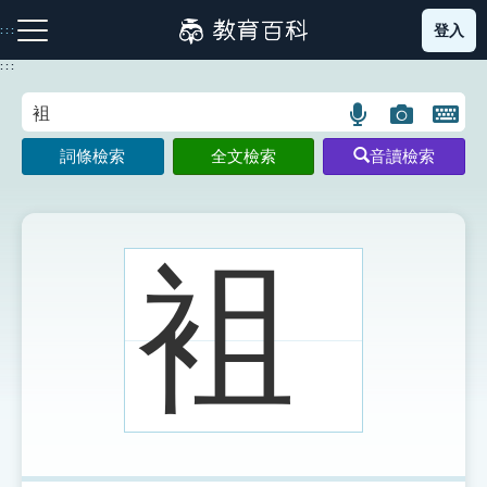
跳
登入
:::
到
主
:::
要
內
語
圖
開
容
注音索引圖示
筆畫索引圖示
部首索引表圖示
言
片
啟
詞條檢索
全文檢索
音讀檢索
搜
搜
鍵
尋
尋
盤
圖
圖
圖
示
示
示
袓
網站導覽
生字詞彙表
成語故事