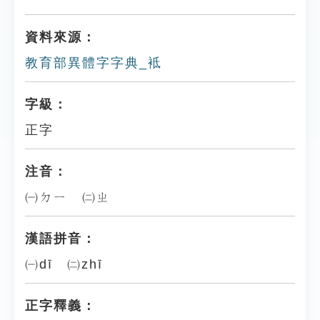
資料來源：
教育部異體字字典_袛
字級：
正字
注音：
㈠ㄉㄧ ㈡ㄓ
漢語拼音：
㈠dī ㈡zhī
正字釋義：