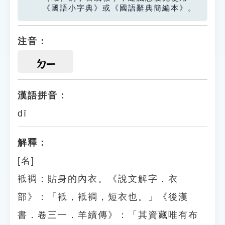
《國語小字典》或《國語辭典簡編本》。
注音：
ㄉㄧ
漢語拼音：
dī
解釋：
[名]
袛裯：貼身的內衣。《說文解字．衣
部》：「袛，袛裯，短衣也。」《後漢
書．卷三一．羊續傳》：「其資藏唯有布