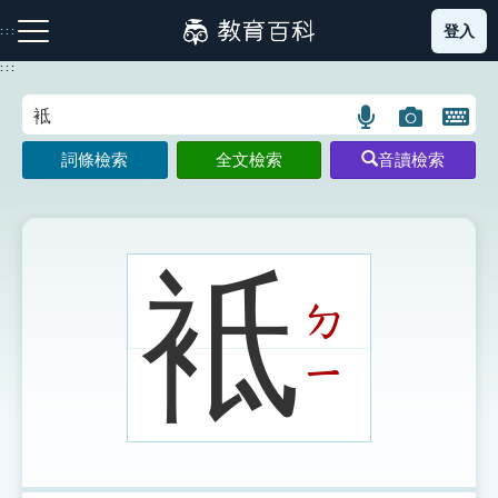
跳
登入
:::
到
主
:::
要
內
語
圖
開
容
注音索引圖示
筆畫索引圖示
部首索引表圖示
言
片
啟
詞條檢索
全文檢索
音讀檢索
搜
搜
鍵
尋
尋
盤
圖
圖
圖
示
示
示
袛
ㄉ
網站導覽
ㄧ
生字詞彙表
成語故事