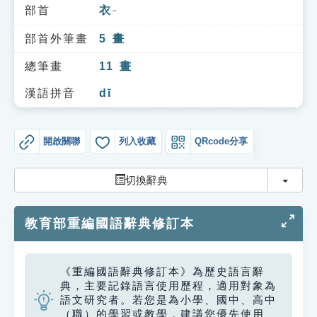
索引選單
部首
衣
ㄧ
知識索引
部首外筆畫
5
畫
單字索引
總筆畫
11
畫
生命大百科索引
漢語拼音
dī
遊戲專區
開啟關聯
列入收藏
QRcode分享
教學應用
切換
切換辭典
貓頭鷹博士
教育部重編國語辭典修訂本
《重編國語辭典修訂本》為歷史語言辭
典，主要記錄語言使用歷程，適用對象為
語文研究者。若您是為小學、國中、高中
（職）的學習或教學，建議您優先使用