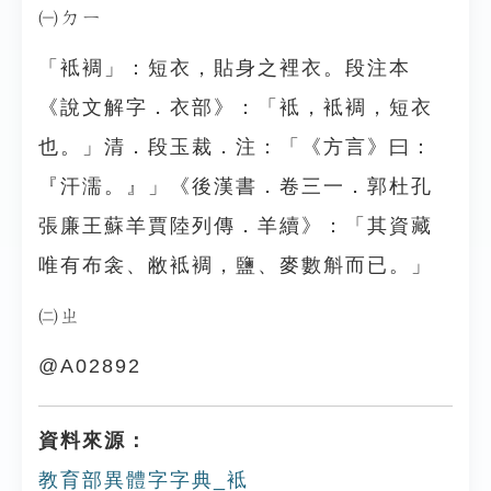
㈠ㄉㄧ
「袛裯」：短衣，貼身之裡衣。段注本
《說文解字．衣部》：「袛，袛裯，短衣
也。」清．段玉裁．注：「《方言》曰：
『汗濡。』」《後漢書．卷三一．郭杜孔
張廉王蘇羊賈陸列傳．羊續》：「其資藏
唯有布衾、敝袛裯，鹽、麥數斛而已。」
㈡ㄓ
@A02892
資料來源：
教育部異體字字典_袛