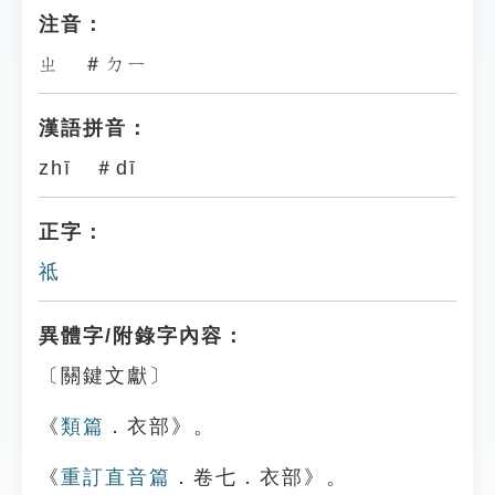
注音：
ㄓ ＃ㄉㄧ
漢語拼音：
zhī ＃dī
正字：
祗
異體字/附錄字內容：
〔關鍵文獻〕
《
類篇
．衣部》。
《
重訂直音篇
．卷七．衣部》。