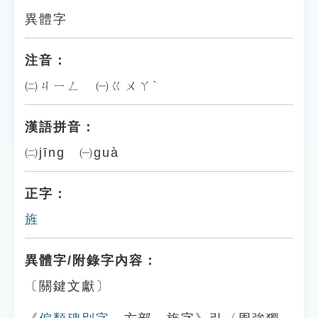
異體字
注音：
㈡ㄐㄧㄥ ㈠ㄍㄨㄚˋ
漢語拼音：
㈡jīng ㈠guà
正字：
旌
異體字/附錄字內容：
〔關鍵文獻〕