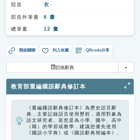
索引選單
部首
衣
ㄧ
知識索引
部首外筆畫
6
畫
單字索引
總筆畫
12
畫
生命大百科索引
開啟關聯
列入收藏
QRcode分享
遊戲專區
切換
切換辭典
教學應用
教育部重編國語辭典修訂本
貓頭鷹博士
《重編國語辭典修訂本》為歷史語言辭
典，主要記錄語言使用歷程，適用對象為
語文研究者。若您是為小學、國中、高中
（職）的學習或教學，建議您優先使用
《國語小字典》或《國語辭典簡編本》。