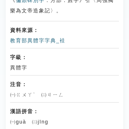
《
偏類碑別字
．方部．旌字》引〈周強獨
樂為文帝造象記〉。
資料來源：
教育部異體字字典_袿
字級：
異體字
注音：
㈠ㄍㄨㄚˋ ㈡ㄐㄧㄥ
漢語拼音：
㈠guà ㈡jīng