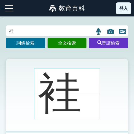
跳
登入
:::
到
主
:::
要
內
語
圖
開
容
注音索引圖示
筆畫索引圖示
部首索引表圖示
言
片
啟
詞條檢索
全文檢索
音讀檢索
搜
搜
鍵
尋
尋
盤
圖
圖
圖
示
示
示
袿
網站導覽
生字詞彙表
成語故事