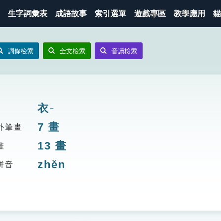
生字詞彙表
成語故事
索引選單
遊戲專區
教學應用
貓
詞條檢索
全文檢索
音讀檢索
衣
ㄧ
7
畫
外筆畫
13
畫
畫
zhěn
拼音