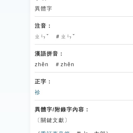
異體字
注音：
ㄓㄣˇ ＃ㄓㄣˇ
漢語拼音：
zhěn ＃zhěn
正字：
袗
異體字/附錄字內容：
〔關鍵文獻〕