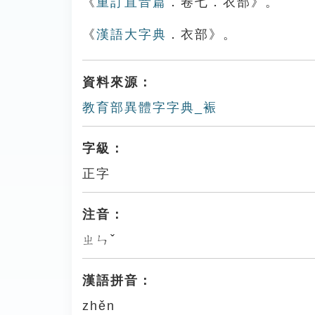
《
重訂直音篇
．卷七．衣部》。
《
漢語大字典
．衣部》。
資料來源：
教育部異體字字典_裖
字級：
正字
注音：
ㄓㄣˇ
漢語拼音：
zhěn