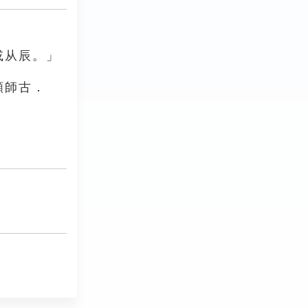
或从辰。」
顏師古．