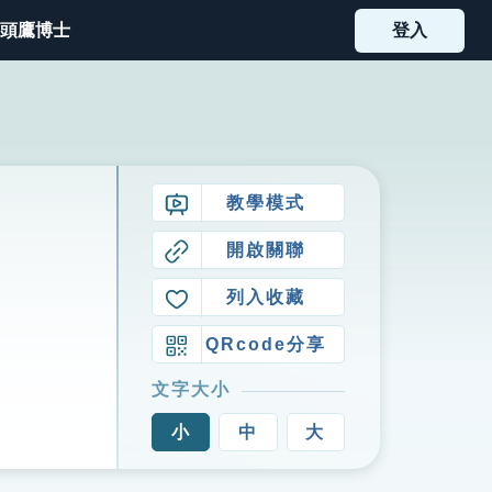
頭鷹博士
登入
教學模式
開啟關聯
列入收藏
QRcode分享
文字大小
小
中
大