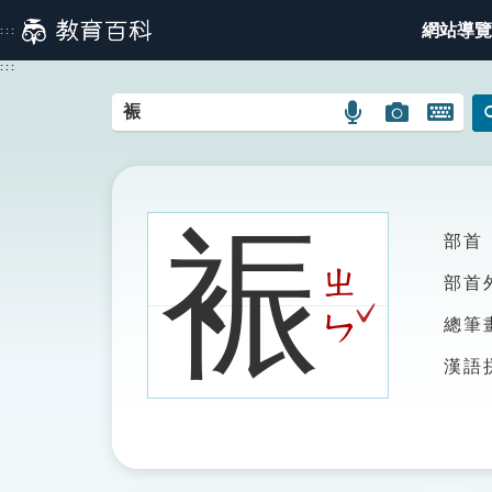
跳
網站導覽
:::
到
主
:::
要
內
語
圖
開
容
言
片
啟
搜
搜
鍵
尋
尋
盤
圖
圖
圖
裖
部首
示
示
示
ㄓ
部首
ˇ
ㄣ
總筆
漢語