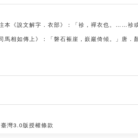
段注本《說文解字．衣部》：「袗，襌衣也。……袗
．司馬相如傳上》：「磐石裖崖，嶔巖倚傾。」唐．
臺灣3.0版授權條款