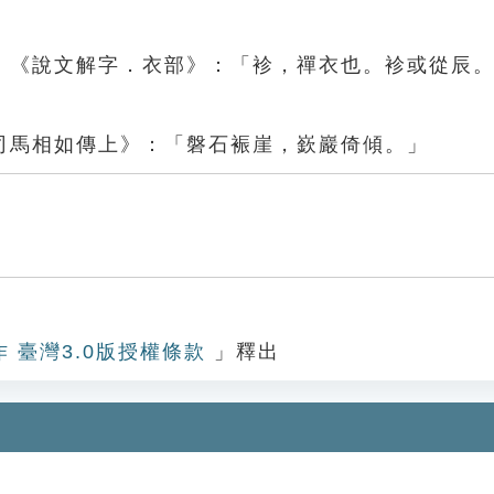
。《說文解字．衣部》：「袗，禪衣也。袗或從辰
司馬相如傳上》：「磐石裖崖，嶔巖倚傾。」
作 臺灣3.0版授權條款
」釋出