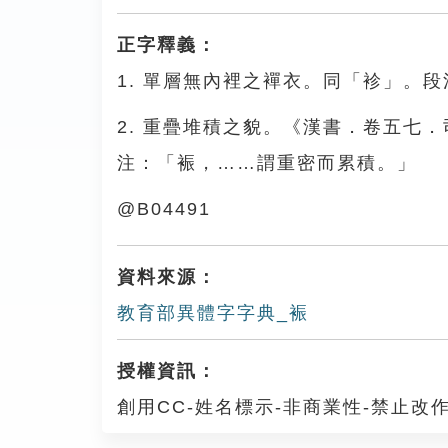
正字釋義：
1. 單層無內裡之襌衣。同「袗」。
2. 重疊堆積之貌。《漢書．卷五七
注：「裖，……謂重密而累積。」
@B04491
資料來源：
教育部異體字字典_裖
授權資訊：
創用CC-姓名標示-非商業性-禁止改作