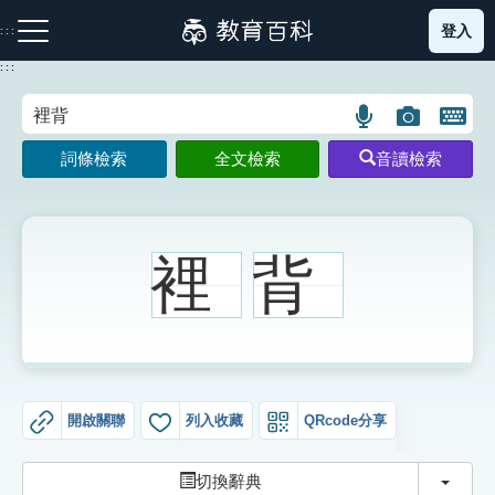
跳
登入
:::
到
主
:::
要
內
語
圖
開
容
注音索引圖示
筆畫索引圖示
部首索引表圖示
言
片
啟
詞條檢索
全文檢索
音讀檢索
搜
搜
鍵
尋
尋
盤
圖
圖
圖
示
示
示
裡
背
網站導覽
生字詞彙表
開啟關聯
列入收藏
QRcode分享
成語故事
切換
切換辭典