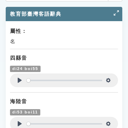
索引選單
教育部臺灣客語辭典
知識索引
單字索引
屬性：
生命大百科索引
名
遊戲專區
四縣音
教學應用
di24 boi55
貓頭鷹博士
Play
Settings
海陸音
di53 boi11