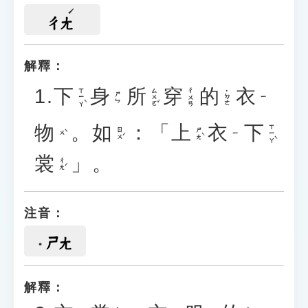
ㄔㄤ
解釋：
1.
下
身
所
穿
的
衣
ㄒㄧㄚˋ
ㄙㄨㄛˇ
ㄔㄨㄢ
˙ㄉㄜ
ㄕㄣ
ㄧ
物
。
如
：「
上
衣
下
ㄒㄧㄚˋ
ㄖㄨˊ
ㄕㄤˋ
ㄨˋ
ㄧ
裳
」。
ㄔㄤˊ
注音：
ㄕㄤ
解釋：