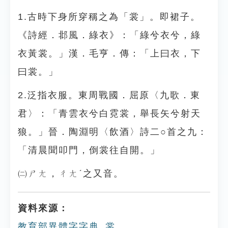
1.古時下身所穿稱之為「裳」。即裙子。
《詩經．邶風．綠衣》：「綠兮衣兮，綠
衣黃裳。」漢．毛亨．傳：「上曰衣，下
曰裳。」
2.泛指衣服。東周戰國．屈原〈九歌．東
君〉：「青雲衣兮白霓裳，舉長矢兮射天
狼。」晉．陶淵明〈飲酒〉詩二○首之九：
「清晨聞叩門，倒裳往自開。」
㈡ㄕㄤ，ㄔㄤˊ之又音。
資料來源：
教育部異體字字典_裳