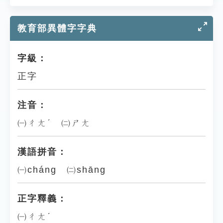
教育部異體字字典
字級：
正字
注音：
㈠ㄔㄤˊ ㈡ㄕㄤ
漢語拼音：
㈠cháng ㈡shāng
正字釋義：
㈠ㄔㄤˊ