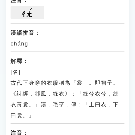
注音：
ㄔㄤ
漢語拼音：
cháng
解釋：
[名]
古代下身穿的衣服稱為「裳」。即裙子。
《詩經．邶風．綠衣》：「綠兮衣兮，綠
衣黃裳。」漢．毛亨．傳：「上曰衣，下
曰裳。」
注音：