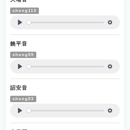
shong113
Play
Settings
饒平音
shong55
Play
Settings
詔安音
shong53
Play
Settings