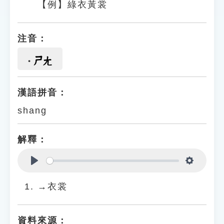
【例】綠衣黃裳
注音：
ㄕㄤ
漢語拼音：
shang
解釋：
Play
Settings
→衣裳
資料來源：