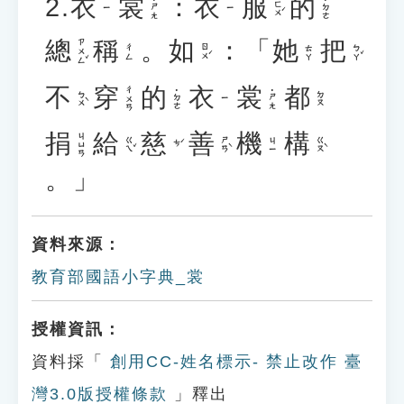
2.
衣
裳
：
衣
服
的
˙ㄕㄤ
˙ㄉㄜ
ㄈㄨˊ
ㄧ
ㄧ
總
稱
。
如
：「
她
把
ㄗㄨㄥˇ
ㄖㄨˊ
ㄅㄚˇ
ㄔㄥ
ㄊㄚ
不
穿
的
衣
裳
都
ㄔㄨㄢ
˙ㄉㄜ
˙ㄕㄤ
ㄅㄨˋ
ㄉㄡ
ㄧ
捐
給
慈
善
機
構
ㄐㄩㄢ
ㄍㄟˇ
ㄕㄢˋ
ㄍㄡˋ
ㄐㄧ
ㄘˊ
。」
資料來源：
教育部國語小字典_裳
授權資訊：
資料採「
創用CC-姓名標示- 禁止改作 臺
灣3.0版授權條款
」釋出