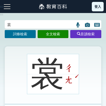
跳
登入
:::
到
主
:::
要
內
語
圖
開
容
注音索引圖示
筆畫索引圖示
部首索引表圖示
言
片
啟
詞條檢索
全文檢索
音讀檢索
搜
搜
鍵
尋
尋
盤
圖
圖
圖
示
示
示
裳
ㄔ
網站導覽
ˊ
ㄤ
生字詞彙表
成語故事