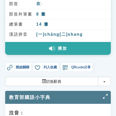
索引選單
部首
衣
ㄧ
知識索引
部首外筆畫
8
畫
單字索引
總筆畫
14
畫
生命大百科索引
漢語拼音
[一]cháng[二]shang
播放
遊戲專區
教學應用
開啟關聯
列入收藏
QRcode分享
貓頭鷹博士
切換
切換辭典
教育部國語小字典
注音：