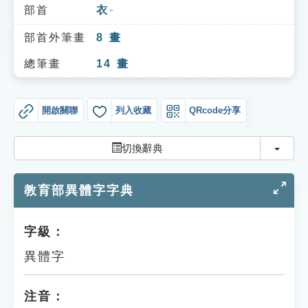
索引選單
部首
衣
ㄧ
知識索引
部首外筆畫
8
畫
單字索引
總筆畫
14
畫
生命大百科索引
開啟關聯
列入收藏
QRcode分享
遊戲專區
切換
切換辭典
教學應用
教育部異體字字典
貓頭鷹博士
字級：
異體字
注音：