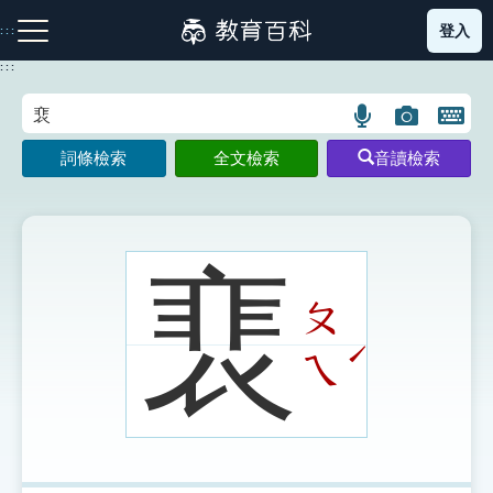
跳
登入
:::
到
主
:::
要
內
語
圖
開
容
注音索引圖示
筆畫索引圖示
部首索引表圖示
言
片
啟
詞條檢索
全文檢索
音讀檢索
搜
搜
鍵
尋
尋
盤
圖
圖
圖
示
示
示
裵
ㄆ
網站導覽
ˊ
ㄟ
生字詞彙表
成語故事