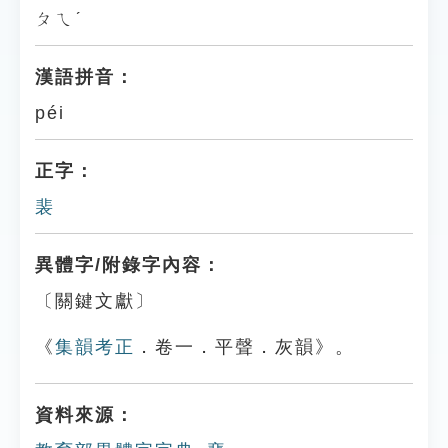
ㄆㄟˊ
漢語拼音：
péi
正字：
裴
異體字/附錄字內容：
〔關鍵文獻〕
《
集韻考正
．卷一．平聲．灰韻》。
資料來源：