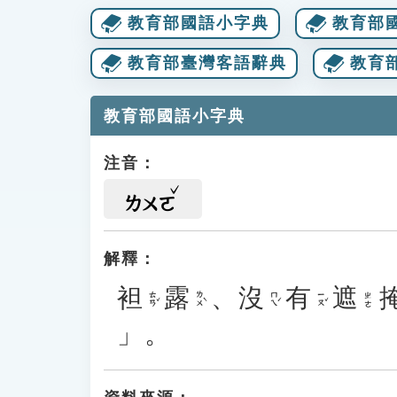
教育部國語小字典
教育部
教育部臺灣客語辭典
教育
教育部國語小字典
注音：
ㄌㄨㄛ
解釋：
袒
露
、
沒
有
遮
ㄊㄢˇ
ㄌㄨˋ
ㄇㄟˊ
ㄧㄡˇ
ㄓㄜ
」。