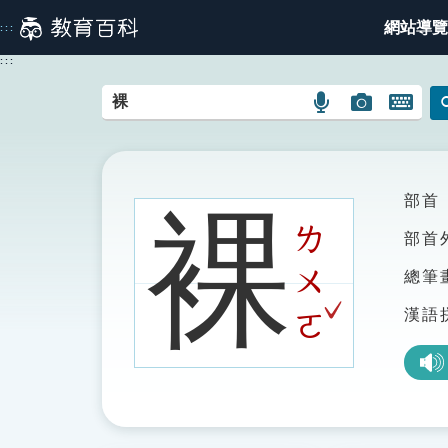
跳
網站導覽
:::
到
主
:::
要
內
語
圖
開
容
言
片
啟
搜
搜
鍵
尋
尋
盤
圖
圖
圖
部首
裸
示
示
示
ㄌ
部首
ㄨ
總筆
ˇ
漢語
ㄛ