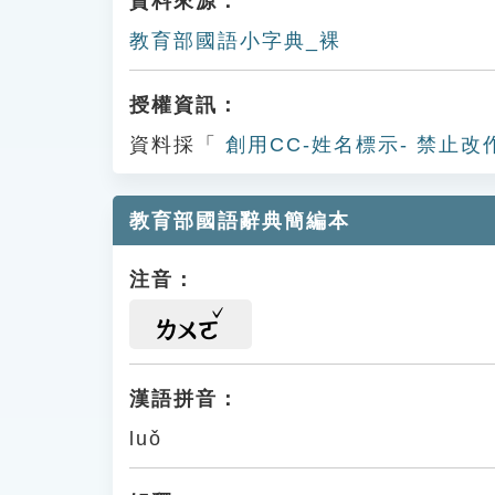
資料來源：
教育部國語小字典_裸
授權資訊：
資料採「
創用CC-姓名標示- 禁止改
教育部國語辭典簡編本
注音：
ㄌㄨㄛ
漢語拼音：
luǒ