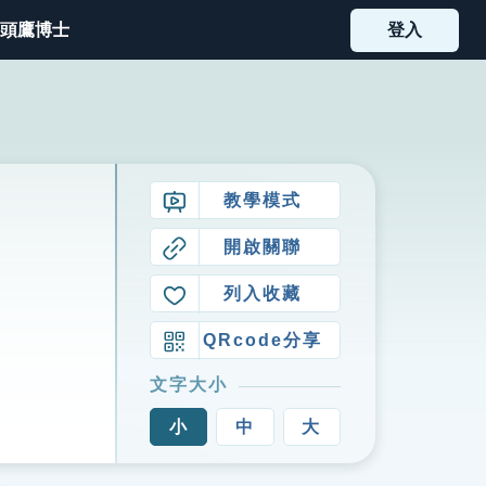
頭鷹博士
登入
教學模式
開啟關聯
列入收藏
QRcode分享
文字大小
小
中
大