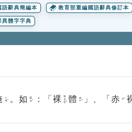
國語辭典簡編本
教育部重編國語辭典修訂本
部異體字字典
掩
。
如
：「
裸
體
」、「
赤
ㄌㄨㄛˇ
ㄧㄢˇ
ㄖㄨˊ
ㄊㄧˇ
ㄔˋ