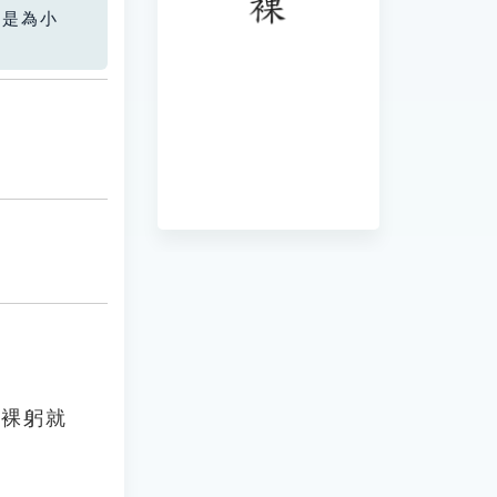
您是為小
，裸躬就