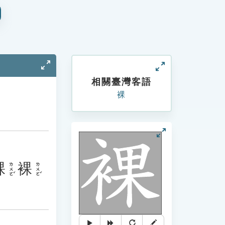
相關臺灣客語
裸
裸
裸
ㄌㄨㄛˇ
ㄌㄨㄛˇ