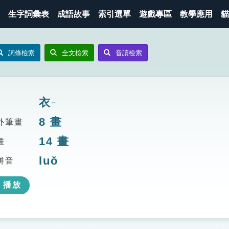
生字詞彙表
成語故事
索引選單
遊戲專區
教學應用
貓
詞條檢索
全文檢索
音讀檢索
衣
ㄧ
8
畫
外筆畫
14
畫
畫
luǒ
拼音
播放