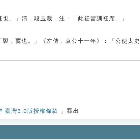
衽也。」清．段玉裁．注：「此衽當訓衽席。」
「褽，薦也。」《左傳．哀公十一年》：「公使太
作 臺灣3.0版授權條款
」釋出