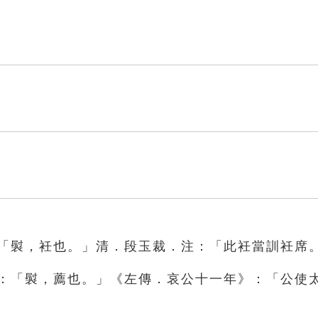
：「褽，衽也。」清．段玉裁．注：「此衽當訓衽席
》：「褽，薦也。」《左傳．哀公十一年》：「公使