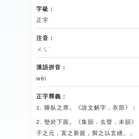
字級：
正字
注音：
ㄨㄟˋ
漢語拼音：
wèi
正字釋義：
1. 睡臥之席。《說文解字．衣部》
2. 墊於下面。《集韻．去聲．未韻
子之元，寘之新篋，褽之以玄纁。」