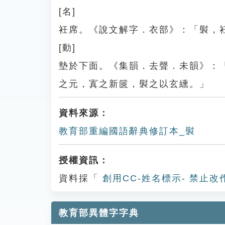
[名]
衽席。《說文解字．衣部》：「褽，
[動]
墊於下面。《集韻．去聲．未韻》：
之元，寘之新篋，褽之以玄纁。」
資料來源：
教育部重編國語辭典修訂本_褽
授權資訊：
資料採「
創用CC-姓名標示- 禁止改
教育部異體字字典