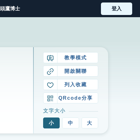
頭鷹博士
登入
教學模式
開啟關聯
列入收藏
QRcode分享
文字大小
小
中
大