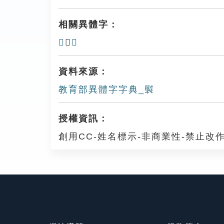
相關異體字：
𧛽
、
𧜷
資料來源：
教育部異體字字典_褽
授權資訊：
創用CC-姓名標示-非商業性-禁止改作