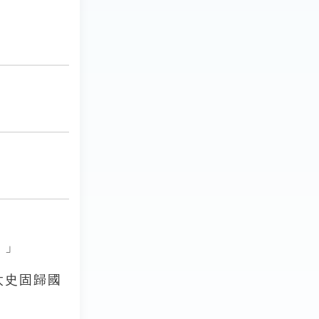
。」
太史固歸國