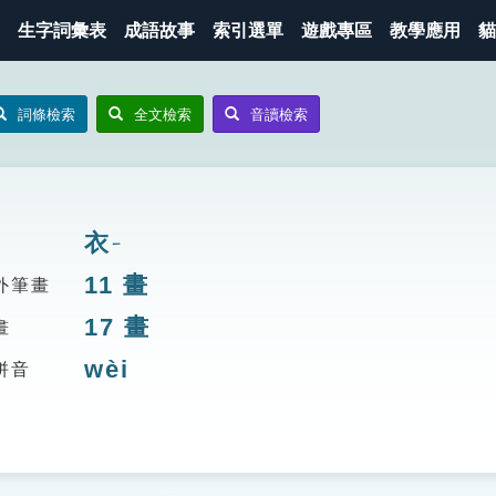
生字詞彙表
成語故事
索引選單
遊戲專區
教學應用
貓
詞條檢索
全文檢索
音讀檢索
衣
ㄧ
11
畫
外筆畫
17
畫
畫
wèi
拼音