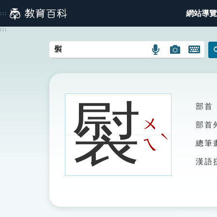
跳
網站導覽
:::
到
主
:::
要
內
語
圖
開
容
言
片
啟
搜
搜
鍵
尋
尋
盤
圖
圖
圖
褽
部首
示
示
示
ㄨ
部首
ˋ
ㄟ
總筆
漢語