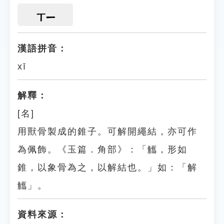
ㄒㄧ
漢語拼音：
xī
解釋：
[名]
用獸骨製成的錐子。可解開繩結，亦可作
為佩飾。《玉篇．角部》：「觿，形如
錐，以象骨為之，以解結也。」如：「解
觿」。
資料來源：