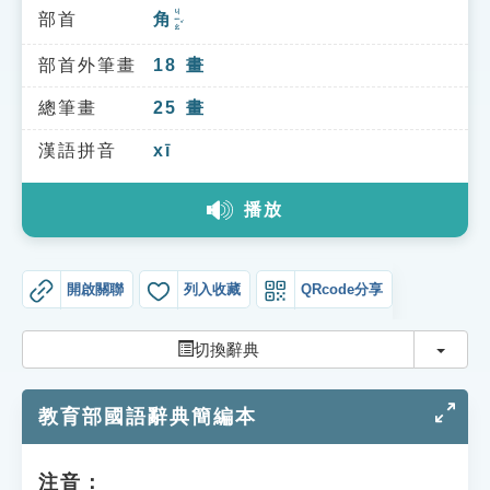
索引選單
ㄐㄧㄠˇ
部首
角
知識索引
部首外筆畫
18
畫
單字索引
總筆畫
25
畫
生命大百科索引
漢語拼音
xī
遊戲專區
播放
教學應用
開啟關聯
列入收藏
QRcode分享
貓頭鷹博士
切換
切換辭典
教育部國語辭典簡編本
注音：