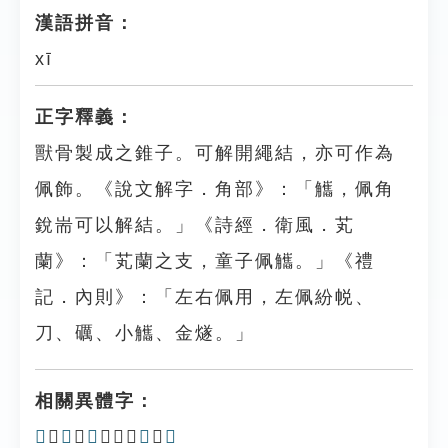
漢語拼音：
xī
正字釋義：
獸骨製成之錐子。可解開繩結，亦可作為
佩飾。《說文解字．角部》：「觿，佩角
銳耑可以解結。」《詩經．衛風．芄
蘭》：「芄蘭之支，童子佩觿。」《禮
記．內則》：「左右佩用，左佩紛帨、
刀、礪、小觿、金燧。」
相關異體字：
𧣽
、
𧤢
、
𧤪
、𧥁、
觹
、
觽