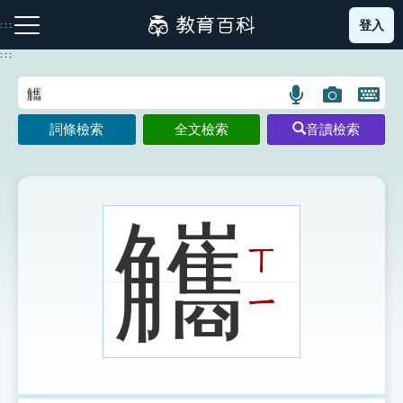
跳
登入
:::
到
主
:::
要
內
語
圖
開
容
注音索引圖示
筆畫索引圖示
部首索引表圖示
言
片
啟
詞條檢索
全文檢索
音讀檢索
搜
搜
鍵
尋
尋
盤
圖
圖
圖
示
示
示
觿
ㄒ
網站導覽
ㄧ
生字詞彙表
成語故事