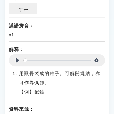
ㄒㄧ
漢語拼音：
xī
解釋：
Play
Settings
用獸骨製成的錐子。可解開繩結，亦
可作為佩飾。
【例】配觿
資料來源：