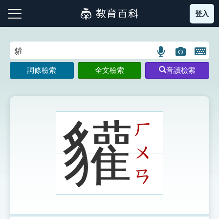
跳
登入
:::
到
主
:::
要
內
語
圖
開
容
注音索引圖示
筆畫索引圖示
部首索引表圖示
言
片
啟
詞條檢索
全文檢索
音讀檢索
搜
搜
鍵
尋
尋
盤
圖
圖
圖
示
示
示
貛
ㄏ
ㄨ
網站導覽
ㄢ
生字詞彙表
成語故事