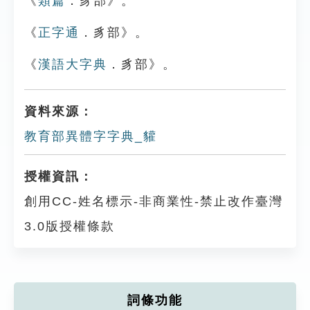
《
類篇
．豸部》。
《
正字通
．豸部》。
《
漢語大字典
．豸部》。
資料來源：
教育部異體字字典_貛
授權資訊：
創用CC-姓名標示-非商業性-禁止改作臺灣
3.0版授權條款
詞條功能