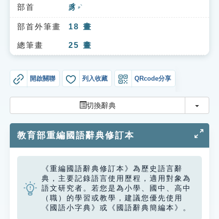
索引選單
部首
豸
ㄓˋ
知識索引
部首外筆畫
18
畫
單字索引
總筆畫
25
畫
生命大百科索引
開啟關聯
列入收藏
QRcode分享
遊戲專區
切換
切換辭典
教學應用
教育部重編國語辭典修訂本
貓頭鷹博士
《重編國語辭典修訂本》為歷史語言辭
典，主要記錄語言使用歷程，適用對象為
語文研究者。若您是為小學、國中、高中
（職）的學習或教學，建議您優先使用
《國語小字典》或《國語辭典簡編本》。