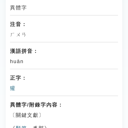
異體字
注音：
ㄏㄨㄢ
漢語拼音：
huān
正字：
獾
異體字/附錄字內容：
〔關鍵文獻〕