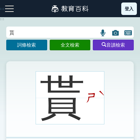
跳
登入
:::
到
主
:::
要
內
語
圖
開
容
注音索引圖示
筆畫索引圖示
部首索引表圖示
言
片
啟
詞條檢索
全文檢索
音讀檢索
搜
搜
鍵
尋
尋
盤
圖
圖
圖
示
示
示
貰
ˋ
ㄕ
網站導覽
生字詞彙表
成語故事