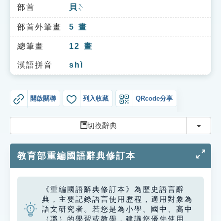
索引選單
部首
貝
ㄅㄟˋ
知識索引
部首外筆畫
5
畫
單字索引
總筆畫
12
畫
生命大百科索引
漢語拼音
shì
遊戲專區
開啟關聯
列入收藏
QRcode分享
教學應用
切換
切換辭典
貓頭鷹博士
教育部重編國語辭典修訂本
《重編國語辭典修訂本》為歷史語言辭
典，主要記錄語言使用歷程，適用對象為
語文研究者。若您是為小學、國中、高中
（職）的學習或教學，建議您優先使用