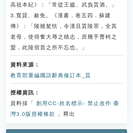
高祖本紀》：「常從王媼、武負貰酒。」
3.寬貸、赦免。《漢書．卷五四．蘇建
傳》：「陵雖駑怯，令漢且貰陵罪，全其
老母，使得奮大辱之積志，庶幾乎曹柯之
盟，此陵宿昔之所不忘也。」
資料來源：
教育部重編國語辭典修訂本_貰
授權資訊：
資料採「
創用CC-姓名標示- 禁止改作 臺
灣3.0版授權條款
」釋出