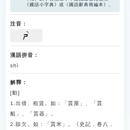
《國語小字典》或《國語辭典簡編本》。
注音：
ㄕ
漢語拼音：
shì
解釋：
[動]
1.出借、租賃。如：「貰屋」、「貰
船」、「貰器」。
2.賒欠。如：「貰米」。《史記．卷八．