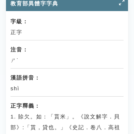
教育部異體字字典
字級：
正字
注音：
ㄕˋ
漢語拼音：
shì
正字釋義：
1. 賒欠。如：「貰米」。《說文解字．貝
部》:「貰，貸也。」《史記．卷八．高祖