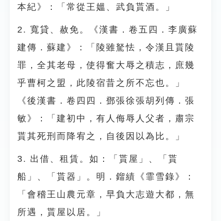
本紀》：「常從王媼、武負貰酒。」
2. 寬貸、赦免。《漢書．卷五四．李廣蘇
建傳．蘇建》：「陵雖駑怯，令漢且貰陵
罪，全其老母，使得奮大辱之積志，庶幾
乎曹柯之盟，此陵宿昔之所不忘也。」
《後漢書．卷四四．鄧張徐張胡列傳．張
敏》：「建初中，有人侮辱人父者，肅宗
貰其死刑而降宥之，自後因以為比。」
3. 出借、租賃。如：「貰屋」、「貰
船」、「貰器」。明．鎦績《霏雪錄》：
「會稽王山農元章，早負大志遊大都，無
所遇，貰屋以居。」