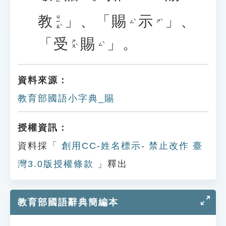
教
」
、
「
賜
示
」
、
ㄐㄧㄠˋ
ㄙˋ
ㄕˋ
「
受
賜
」
。
ㄕㄡˋ
ㄙˋ
資料來源：
教育部國語小字典_賜
授權資訊：
資料採「
創用CC-姓名標示- 禁止改作 臺
灣3.0版授權條款
」釋出
教育部國語辭典簡編本