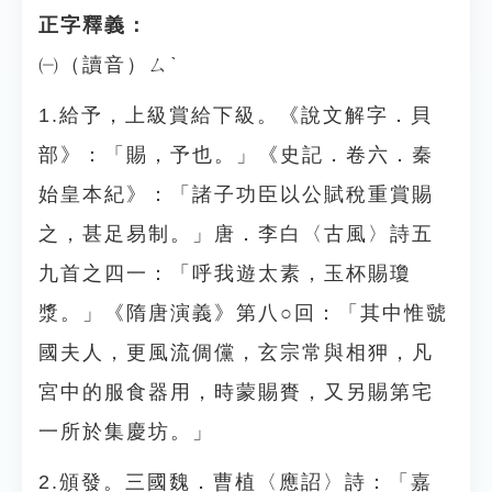
正字釋義：
㈠（讀音）ㄙˋ
1.給予，上級賞給下級。《說文解字．貝
部》：「賜，予也。」《史記．卷六．秦
始皇本紀》：「諸子功臣以公賦稅重賞賜
之，甚足易制。」唐．李白〈古風〉詩五
九首之四一：「呼我遊太素，玉杯賜瓊
漿。」《隋唐演義》第八○回：「其中惟虢
國夫人，更風流倜儻，玄宗常與相狎，凡
宮中的服食器用，時蒙賜賚，又另賜第宅
一所於集慶坊。」
2.頒發。三國魏．曹植〈應詔〉詩：「嘉