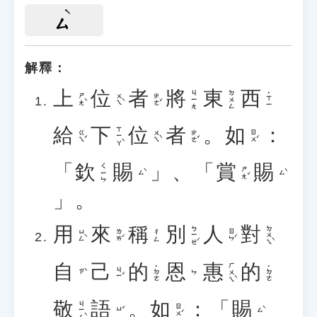
ㄙ
解釋：
上
位
者
將
東
西
ㄐㄧㄤ
ㄉㄨㄥ
˙ㄒㄧ
ㄕㄤˋ
ㄨㄟˋ
ㄓㄜˇ
給
下
位
者
。
如
：
ㄒㄧㄚˋ
ㄍㄟˇ
ㄨㄟˋ
ㄓㄜˇ
ㄖㄨˊ
「
欽
賜
」
、
「
賞
賜
ㄑㄧㄣ
ㄕㄤˇ
ㄙˋ
ㄙˋ
」
。
用
來
稱
別
人
對
ㄅㄧㄝˊ
ㄉㄨㄟˋ
ㄩㄥˋ
ㄌㄞˊ
ㄖㄣˊ
ㄔㄥ
自
己
的
恩
惠
的
ㄏㄨㄟˋ
˙ㄉㄜ
˙ㄉㄜ
ㄐㄧˇ
ㄗˋ
ㄣ
敬
語
。
如
：
「
賜
ㄐㄧㄥˋ
ㄖㄨˊ
ㄩˇ
ㄙˋ