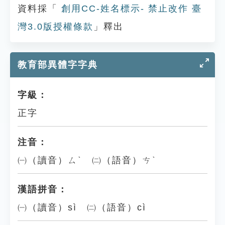
資料採「
創用CC-姓名標示- 禁止改作 臺
灣3.0版授權條款
」釋出
教育部異體字字典
字級：
正字
注音：
㈠（讀音）ㄙˋ ㈡（語音）ㄘˋ
漢語拼音：
㈠（讀音）sì ㈡（語音）cì