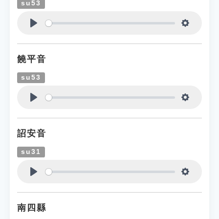
su53
Play
Settings
饒平音
su53
Play
Settings
詔安音
su31
Play
Settings
南四縣