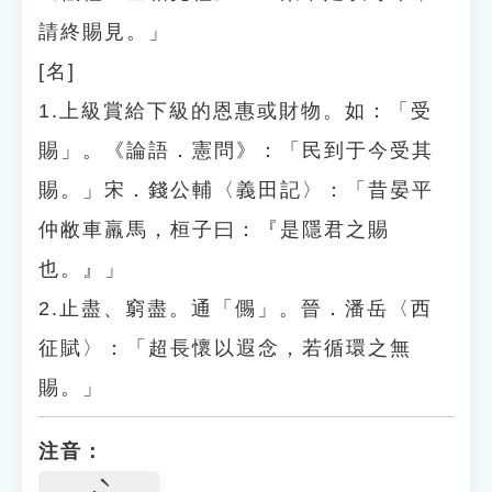
請終賜見。」
[名]
1.上級賞給下級的恩惠或財物。如：「受
賜」。《論語．憲問》：「民到于今受其
賜。」宋．錢公輔〈義田記〉：「昔晏平
仲敝車羸馬，桓子曰：『是隱君之賜
也。』」
2.止盡、窮盡。通「儩」。晉．潘岳〈西
征賦〉：「超長懷以遐念，若循環之無
賜。」
注音：