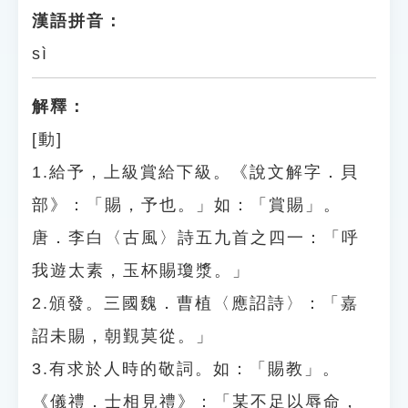
漢語拼音：
sì
解釋：
[動]
1.給予，上級賞給下級。《說文解字．貝
部》：「賜，予也。」如：「賞賜」。
唐．李白〈古風〉詩五九首之四一：「呼
我遊太素，玉杯賜瓊漿。」
2.頒發。三國魏．曹植〈應詔詩〉：「嘉
詔未賜，朝覲莫從。」
3.有求於人時的敬詞。如：「賜教」。
《儀禮．士相見禮》：「某不足以辱命，