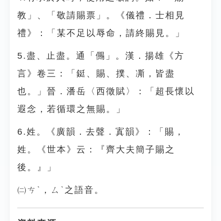
教」、「敬請賜票」。《儀禮．士相見
禮》：「某不足以辱命，請終賜見。」
5.盡、止盡。通「儩」。漢．揚雄《方
言》卷三：「鋌、賜、撲、凘，皆盡
也。」晉．潘岳〈西徵賦〉：「超長懷以
遐念，若循環之無賜。」
6.姓。《廣韻．去聲．寘韻》：「賜，
姓。《世本》云：『齊大夫簡子賜之
後。』」
㈡ㄘˋ，ㄙˋ之語音。