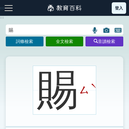
跳
登入
:::
到
主
:::
要
內
語
圖
開
容
注音索引圖示
筆畫索引圖示
部首索引表圖示
言
片
啟
詞條檢索
全文檢索
音讀檢索
搜
搜
鍵
尋
尋
盤
圖
圖
圖
示
示
示
賜
ˋ
ㄙ
網站導覽
生字詞彙表
成語故事