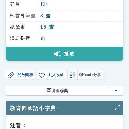
索引選單
部首
貝
ㄅㄟˋ
知識索引
部首外筆畫
8
畫
單字索引
總筆畫
15
畫
生命大百科索引
漢語拼音
sì
播放
遊戲專區
教學應用
開啟關聯
列入收藏
QRcode分享
貓頭鷹博士
切換
切換辭典
教育部國語小字典
注音：