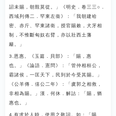
詔未賜，朝覲莫從。」《明史．卷三三○．
西域列傳二．罕東左衞》：「我朝建哈
密、赤斤、罕東諸衛，授官賜敕，犬牙相
制，不惟斷匈奴右臂，亦以壯西土藩
籬。」
3.恩惠。《玉篇．貝部》：「賜，惠
也。」《論語．憲問》：「管仲相桓公，
霸諸侯，一匡天下，民到於今受其賜。」
《公羊傳．僖公二年》：「虞郭之相救，
非相為賜。」漢．何休．解詁：「賜，猶
惠也。」
4.有求於人時，使用之敬詞。如：「賜